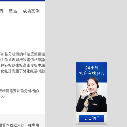
們
產品
成功案例
要加強分析機的精確度整個過
械工作原理礦機設備價格無論
炭刨花板鋸末板高密度板中纖
醚化氨基樹脂丁醚化氨基樹脂
磨精度需要加強分析機的
05
優質木粉鋸末的一種專用