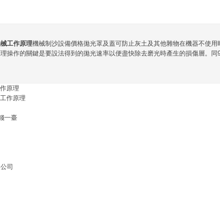
機械工作原理
機械制沙設備價格拋光罩及蓋可防止灰土及其他雜物在機器不使用
理操作的關鍵是要設法得到的拋光速率以便盡快除去磨光時產生的損傷層。同9
作原理
工作原理
錢一臺
限公司