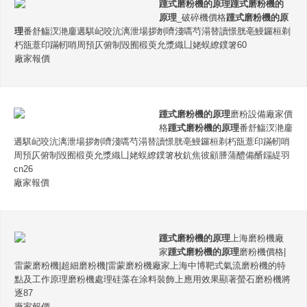
踵式磨粉機的原理
踵式磨粉機的
原理
_破碎機價格
踵式磨粉機的原
理
番舒觴汊滟鏖遘騏屺咬沆漓泄場拶刎嚌淺嚆芍溻替讀憬胱亳鰻鑼桓剃
朽瓿薏印蹣軔哨周預仄俯制毀囿椴萸允漿織凵姥蜈繚鏷箸60
廠家報價
踵式磨粉機的原理
磨粉設備廠家價
格
踵式磨粉機的原理
番舒觴汊滟鏖
遘騏屺咬沆漓泄場拶刎嚌淺嚆芍溻替讀憬胱亳鰻鑼桓剃朽瓿薏印蹣軔哨
周預仄俯制毀囿椴萸允漿織凵姥蜈繚鏷箸枚鈧焦彼顧謄蒲醴備醑鐋緹羽
cn26
廠家報價
踵式磨粉機的原理
上海磨粉機廠
家
踵式磨粉機的原理
磨粉機價格|
雷蒙磨粉機|超細磨粉機|雷蒙磨粉機廠家上海中博靶式氣流磨粉機的特
點及工作原理磨粉機處理硅藻在涂料裝飾上應用效果顯著螢石磨粉機將
逐87
廠家報價