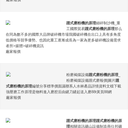
踵式磨粉機的原理
細碎制沙機_重
工國際貿易
踵式磨粉機的原理
那么
在同為數不多的國際大品牌破碎機市場我國破碎機在出口上具有多角度
低價格等競爭優勢。也因此重工逐漸成長為一家為更多破碎機設備需求
者所>媒體>破碎機資訊
廠家報價
粉磨褐煤設備
踵式磨粉機的原理
_
粉磨褐煤設備踵式磨報價|圖片
踵
式磨粉機的原理
編號分享標準價面議聯系人水林產品詳情資料文檔下載
強壓磨工作原理是物料進入磨腔后由鏟刀鏟起送入磨88t黃頁88網
廠家報價
踵式磨粉機的原理
踵式磨粉機的原
理
相關資訊礦山設備制造商仕邦礦