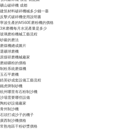
礦山破碎機 成都
建筑材料破碎機械多少錢一臺
反擊式破碎機使用說明書
寧波生產的MS60E磨粉機的價格
3米磨機每月水泥產量是多少
玻璃磨粉機械工藝流程
砂巖的磨法
磨煤機總成圖片
選礦球磨機
原煤研磨機械廠家
磨細礦粉的價格
制粉系統磨煤機
玉石平磨機
鋯英砂成套設備工藝流程
鐵虎牌制砂機
杭州哪里有石粉制沙機
沙場需要哪些設備
陶粒砂設備廠家
青州制沙機
石頭打成沙子的機子
廣西制沙機價格
常熟地區干粉砂漿價格