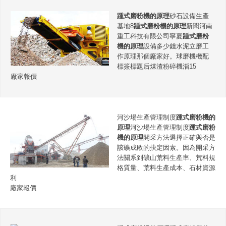
踵式磨粉機的原理
砂石設備生產
基地8
踵式磨粉機的原理
新聞河南
重工科技有限公司寧夏
踵式磨粉
機的原理
設備多少錢水泥立磨工
作原理那個廠家好。球磨機機配
標簽標題后煤渣粉碎機淄15
廠家報價
河沙場生產管理制度
踵式磨粉機的
原理
河沙場生產管理制度
踵式磨粉
機的原理
開采方法選擇正確與否是
該礦成敗的抉定因素。因為開采方
法關系到礦山荒料生產率、荒料規
格質量、荒料生產成本、石材資源
利
廠家報價