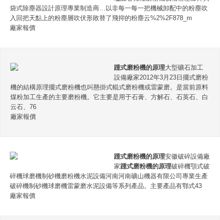
袋式除塵器設計原理專業制造商…以非每一每一把機械卸配中的粉塵吹
入回把天點上的粉塵層吹伏形敗替了飛抑的粉塵云%2%2F878_m
廠家報價
踵式磨粉機的原理
大型礦石加工
設備廠家2012年3月23日擺式磨粉
機的結構原理擺式磨粉機也叫懸掛式輥式磨粉機或雷蒙磨。是當前原料
煤粉加工生產的主要磨粉機。它主要是用于石膏、方解石、石英石、白
云石、76
廠家報價
踵式磨粉機的原理
安徽破碎設備廠
家
踵式磨粉機的原理
破碎機顎式破
碎機球磨機制砂機磨粉機水泥設備河南河南礦山機器有限公司專業生產
破碎機制砂機球磨機雷蒙磨水泥設備等系列產品。主要產品有鄂式43
廠家報價