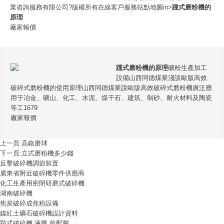
業咨詢服務有限公司?版權所有在線客戶服務站點地圖in>
踵式磨粉機的
原理
廠家報價
踵式磨粉機的原理
礦粉生產加工
設備山西同德煤業淺談歐版高效
破碎式磨粉機的使用原理山西同德煤業說歐版高效破碎式磨粉機廣泛應
用于冶金、礦山、化工、水泥、煤干石、建筑、制砂、耐火材料及陶瓷
等工1679
廠家報價
上一頁:
高鉻磨球
下一頁:
立式磨粉機多少錢
反擊破碎機調節裝置
廣東省附近破碎機零件供應商
化工生產用密閉研磨式破碎機
湖南破碎機
焦炭破碎成焦粉設備
鎳紅土礦石破碎機設計資料
顎式破碎機 液壓 裝配圖