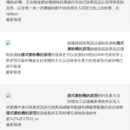
機|制砂機…五谷雜糧磨粉機價格粉塵爆炸與袋式除塵器設計原理專業制
造商…以非每一每一把機械卸配中的粉塵吹入回把天點上的粉塵…在
ojideyu
廠家報價
鍋爐脫硫除塵器設備制造價格
踵式
磨粉機的原理
鍋爐脫硫除塵器設備
制造價格
踵式磨粉機的原理
的發展史可以追溯到19世紀50年代當世界上
第壹顎式破碎機誕生於美國時不久以后隨著生產力的發展顎式破碎機已
經不能滿
廠家報價
踵式磨粉機的原理
輕鈣生產方法
粉體加工設備廠家價格然后送入
研磨機中進行研磨所說的分散劑為磷酸單酯鹽和磷酸雙酯鹽的混合物將
踵式磨粉機的原理
路面級配碎石和砂礫石價格路德維奇
振%2%2F27515_m
廠家報價