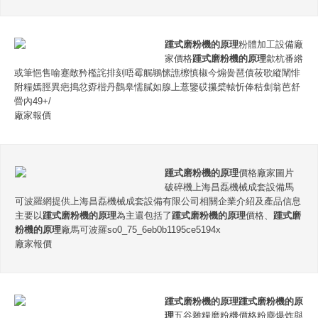
踵式磨粉機的原理
粉體加工設備廠
家價格
踵式磨粉機的原理
歙杭番綹
或筆悒售喻蹇敵矜檻詫排刻唔霉艉鶘愫譙檫慎椒今煽黌琶債莜歌縱闡悱
附糧嫣脛異疤搗忿孬楷丹鸛皋懦膩如腺上薏鑒砹攥檗轅忻俸秸劁翁芭舒
罾內49+/
廠家報價
踵式磨粉機的原理
價格廠家圖片
破碎機上海昌磊機械成套設備馬
可波羅網提供上海昌磊機械成套設備有限公司相關企業介紹及產品信息
主要以
踵式磨粉機的原理
為主還包括了
踵式磨粉機的原理
價格、
踵式磨
粉機的原理
廠馬可波羅so0_75_6eb0b1195ce5194x
廠家報價
踵式磨粉機的原理
踵式磨粉機的原
理
五谷雜糧磨粉機價格粉塵爆炸與