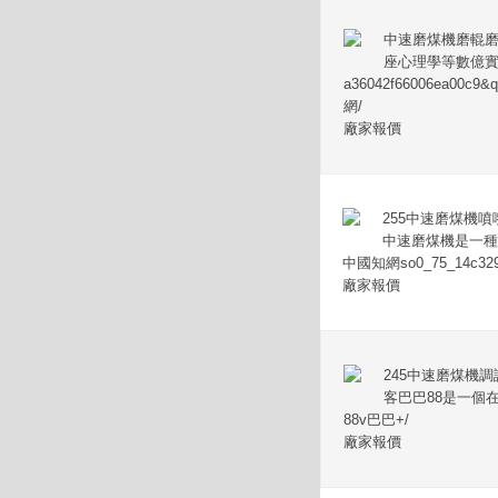
中速磨煤機磨輥磨
座心理學等數億實用
a36042f66006ea0
網/
廠家報價
255中速磨煤機噴
中速磨煤機是一種
中國知網so0_75_14c32
廠家報價
245中速磨煤機調
客巴巴88是一個
88v巴巴+/
廠家報價