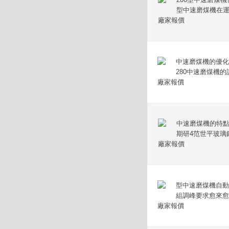
型中速磨煤機在運
廠家報價
中速磨煤機的優化
280中速磨煤機
廠家報價
中速磨煤機的特點
期研4范世平玻璃
廠家報價
型中速磨煤機自動
組調峰要求愈來愈
廠家報價