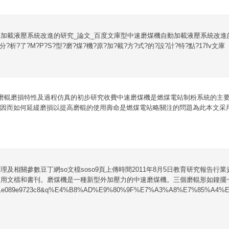
加載液壓系統改進的研究_論文_百度文庫型中速磨煤機自動加載液壓系統改進的
分?析?了?M?P?S?型?磨?煤?機?原?加?載?方?式?的?設?計?特?點?17fv文庫
機磨輥磨損特性及過程仿真的初步研究收費中速磨煤機是燃煤電站制粉系統的主
因而如何延緩磨損以提高磨輥的使用壽命是燃煤電站略關注的問題為此本文采用
理及相關參數豆丁網so文檔soso9頁上傳時間2011年8月5日教育研究報告行
實用文檔和書刊。磨煤機是一種新型外加壓力的中速磨煤機。三個磨輥形如鐘擺
f88c1e089e9723c8&q%E4%B8%AD%E9%80%9F%E7%A3%A8%E7%85%