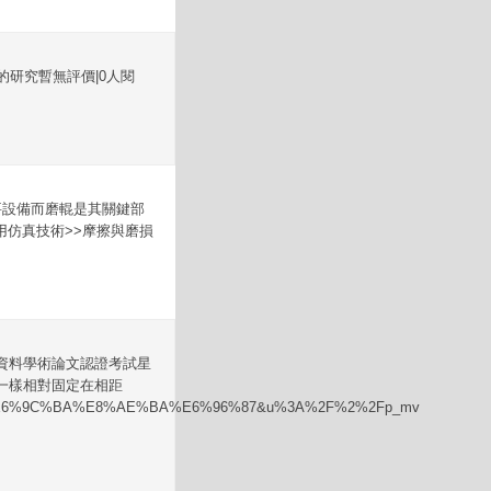
研究暫無評價|0人閱
要設備而磨輥是其關鍵部
仿真技術>>摩擦與磨損
業資料學術論文認證考試星
一樣相對固定在相距
A4%E6%9C%BA%E8%AE%BA%E6%96%87&u%3A%2F%2%2Fp_mv