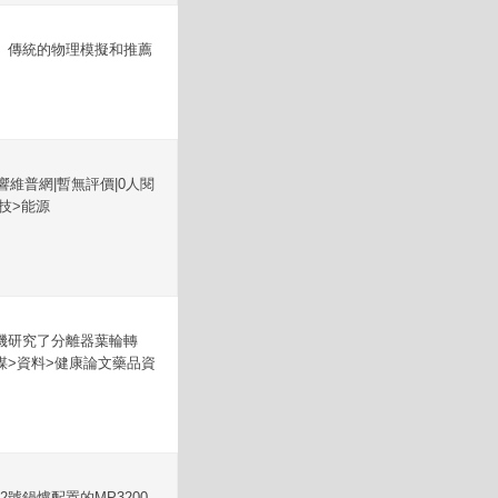
。傳統的物理模擬和推薦
維普網|暫無評價|0人閱
科技>能源
機研究了分離器葉輪轉
>資料>健康論文藥品資
2號鍋爐配置的MP3200