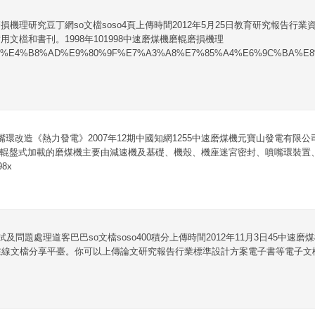
損機理研究豆丁網so文檔soso4頁上傳時間2012年5月25日教育研究報告行
文檔和書刊。1998年101998中速磨煤機磨輥磨損機理
0c9&q%E4%B8%AD%E9%80%9F%E7%A3%A8%E7%85%A4%E6%9C%BA%E
嘴環改造《熱力發電》2007年12期中國知網1255中速磨煤機元寶山發電有限公司
輥盤式加載的磨煤機主要由減速機及基礎、機殼、機座迷宮密封、噴嘴環裝置、磨盤
98x
試及問題處理道客巴巴so文檔soso400積分上傳時間2012年11月3日45中速
在線文檔分享平臺。你可以上傳論文研究報告行業標準設計方案電子書等電子文