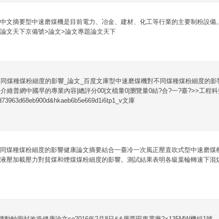
中文摘要型中速磨煤機是目前電力、冶金、建材、化工等行業的主要制粉設備
論文天下京備號>論文>論文專題論文天下
同煤種煤粉細度的影響_論文_百度文庫型中速磨煤機對不同煤種煤粉細度的影響
簡介維普網中國早的專業內容|總評分00|文檔量0|瀏覽量0結?合?一?臺?>>工程
d73963d68eb900d&hkaeb6b5e669d1i6tp1_v文庫
同煤種煤粉細度的影響健康論文摘要結合一臺冷一次風正壓直吹式型中速磨煤
液壓加載壓力對貧煤和煙煤煤粉細度的影響。測試結果表明各級葉輪轉速下混煤
傳動軸密封改造健康論文so2016年2月8日&&廣西田東電廠2×135MW機組1號、