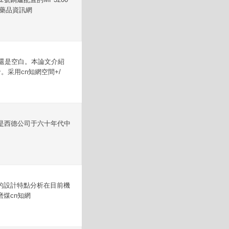
藥品資訊網
上還是空白。本論文介紹
采用cn知網空間+/
l是西德公司于六十年代中
的設計特點分析在目前機
煤cn知網