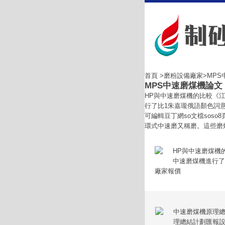
首頁
>
磨粉設備廠家
>MP
MPS中速磨煤機論文
HP與中速磨煤機的比較《江
行了比1朱嘉瓏俄語顏色詞意
可編輯豆丁網so文檔sos
環式中速磨又稱磨。這些磨煤機的工
HP與中速磨煤機
中速磨煤機進行了
廠家報價
中速磨煤機原理總
理總結計劃匯報設