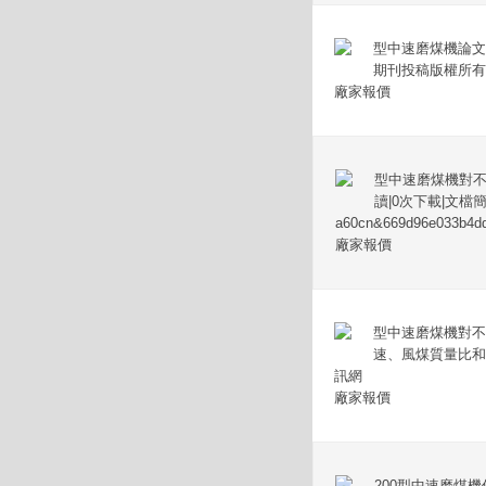
型中速磨煤機論文
期刊投稿版權所有
廠家報價
型中速磨煤機對不
讀|0次下載|文檔
a60cn&669d96e033b4d
廠家報價
型中速磨煤機對不
速、風煤質量比和
訊網
廠家報價
200型中速磨煤機