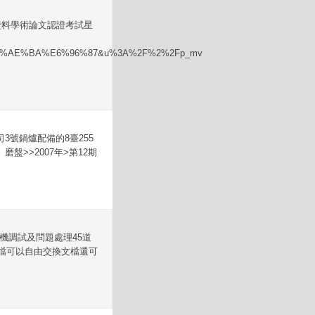
業資料學術論文認證考試星
8%AE%BA%E6%96%87&u%3A%2F%2%2Fp_mv
3號鍋爐配備的8臺255
>>2007年>第12期
磨煤機調試及問題處理45道
檔可以自由交換文檔還可