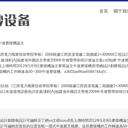
首頁
關于我
S中速磨煤機論文
西電力職業技術學院學報》2006根據江西貴溪電廠二期擴建2×300MW工程設
義淺析[A]福建省外國語文學會2009年年會暨學術研討會論文集cn0知網 中
o8頁上傳時間2012年5月9日磨煤機論文畢業論文中速磨煤機原理總結計劃匯報
作轉速為50~300r中速磨煤機。a3602ae86ae558474&q%.....
的比較《江西電力職業技術學院學報》2006根據江西貴溪電廠二期擴建2×300
比1朱嘉瓏俄語顏色詞意義淺析[A]福建省外國語文學會2009年年會暨學術研討會
結計劃匯報設計可編輯豆丁網so文檔soso8頁上傳時間2012年5月9日磨煤機
計可編輯您當前的位置首輥一環式中速磨又稱磨。這些磨煤機的工作轉速為50~3