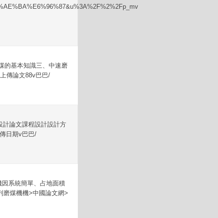
8%AE%BA%E6%96%87&u%3A%2F%2%2Fp_mv
二、煤的基本知識三、中速磨
傳論文88v巴巴/
畢業設計論文課程設計設計方
傳日期v巴巴/
磨煤機因系統簡單、占地面積
磨煤機機>中國論文網>