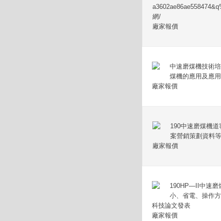
a3602ae86ae5584
網/
廠家報價
中速磨煤機技術培訓
煤機的應用及應用
廠家報價
190中速磨煤機道
案營銷策劃資料等等
廠家報價
190HP—II中
小、省電、操作方
科技論文發表
廠家報價