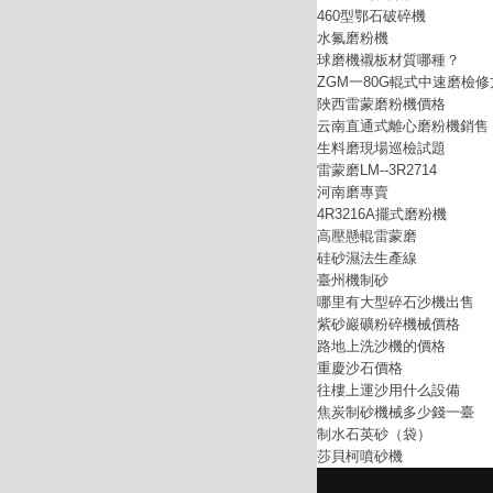
460型鄂石破碎機
水氟磨粉機
球磨機襯板材質哪種？
ZGM一80G輥式中速磨檢
陜西雷蒙磨粉機價格
云南直通式離心磨粉機銷售
生料磨現場巡檢試題
雷蒙磨LM--3R2714
河南磨專賣
4R3216A擺式磨粉機
高壓懸輥雷蒙磨
硅砂濕法生產線
臺州機制砂
哪里有大型碎石沙機出售
紫砂巖礦粉碎機械價格
路地上洗沙機的價格
重慶沙石價格
往樓上運沙用什么設備
焦炭制砂機械多少錢一臺
制水石英砂（袋）
莎貝柯噴砂機