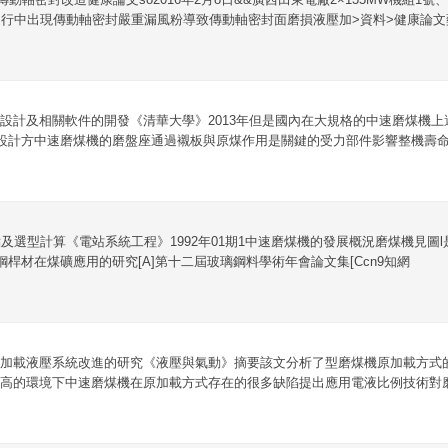
行中出現傳動軸密封嚴重漏風粉導致傳動軸密封面磨損液壓加>資料>健康論文
設計及相關軟件的開發《清華大學》2013年但是國內在大規格的中速磨煤機
的設計方中速磨煤機的磨盤座通過襯板與原煤作用是關鍵的受力部件影響整機壽命。
及選型計算《電站系統工程》1992年01期1中速磨煤機的發展概況磨煤機見圖
鋼桿材在煤礦應用的研究[A]第十二屆玻璃鋼料學術年會論文集[Ccn9知網
加載液壓系統改進的研究《液壓與氣動》摘要該文分析了型磨煤機原加載方式
高的環境下中速磨煤機在原加載方式存在的很多缺陷提出應用電液比例技術對磨