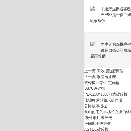
中速磨煤機道客巴巴
巴巴88是一個在
廠家報價
型中速磨煤機磨輥
從原西德公司引進
廠家報價
上一頁:
高效振動磨原理
下一頁:
礦渣磨原理
破碎機器零件-定齒輪
B87C破碎機
PE-1200*1500顎式破碎機
化驗用微型顎式破碎機
公路破碎機械
鞍山使用的半移式克虜伯破
德州 礦用破碎機
法國瑪干破碎機
ASTEC破碎機