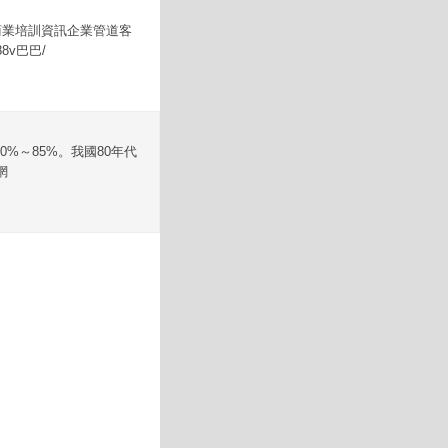
理商業培訓資訊企業管道客
v巴巴/
%～85%。我國80年代
網