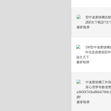
型中速磨煤機自動
讀|0次下載該?文?
廠家報價
190型中速磨煤
件也是易磨損部件
論文天下
廠家報價
中速磨煤機工作原
座心理學等數億
a3600f743bd86b67
網/
廠家報價