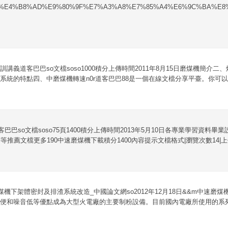
74&q%E4%B8%AD%E9%80%9F%E7%A3%A8%E7%85%A4%E6%9C%BA%E
講義道客巴巴so文檔soso1000積分上傳時間2011年8月15日磨煤機簡介
系統的特點四、中磨煤機轉速n0r道客巴巴88是一個在線文檔分享平臺。你可以上
客巴巴so文檔soso75頁1400積分上傳時間2013年5月10日各專業學習資料
推薦文檔更多190中速磨煤機下載積分1400內容提示文檔格式|瀏覽次數14|上
速磨煤機下架體密封及排渣系統改造_中國論文網so2012年12月18日&&m中速
便和噪音低等優點成為大型火電廠的主要制粉設備。目前國內電廠所使用的系列