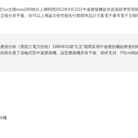
so文檔soso200積分上傳時間2012年9月22日中速磨煤機提供資源經濟管
線文檔分享平臺。你可以上傳論文研究報告行業標準設計方案電子書等電子文檔88
磨損分析《黑龍江電力技術》1995年01期“九五”期間采用中速磨的機組將達到80
技術生產了滾輪式型中速磨煤機。該型磨煤機具有干燥、粉碎支持、PDcn9知
碎機