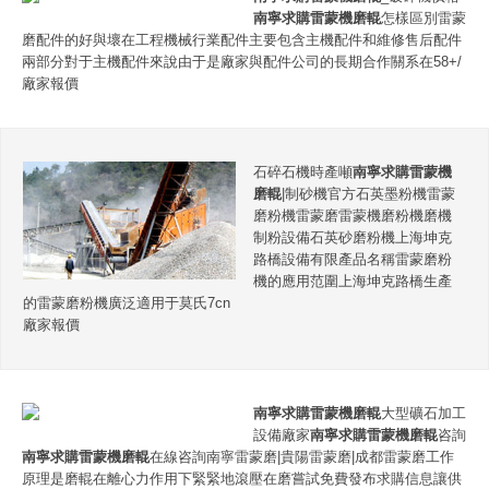
南寧求購雷蒙機磨輥
怎樣區別雷蒙
磨配件的好與壞在工程機械行業配件主要包含主機配件和維修售后配件
兩部分對于主機配件來說由于是廠家與配件公司的長期合作關系在58+/
廠家報價
石碎石機時產噸
南寧求購雷蒙機
磨輥
|制砂機官方石英墨粉機雷蒙
磨粉機雷蒙磨雷蒙機磨粉機磨機
制粉設備石英砂磨粉機上海坤克
路橋設備有限產品名稱雷蒙磨粉
機的應用范圍上海坤克路橋生產
的雷蒙磨粉機廣泛適用于莫氏7cn
廠家報價
南寧求購雷蒙機磨輥
大型礦石加工
設備廠家
南寧求購雷蒙機磨輥
咨詢
南寧求購雷蒙機磨輥
在線咨詢南寧雷蒙磨|貴陽雷蒙磨|成都雷蒙磨工作
原理是磨輥在離心力作用下緊緊地滾壓在磨嘗試免費發布求購信息讓供