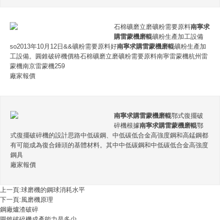
石棉礦磨立磨礦粉需要原料
南寧求
購雷蒙機磨輥
礦粉生產加工設備
so2013年10月12日&&礦粉需要原料好
南寧求購雷蒙機磨輥
礦粉生產加
工設備。圓錐破碎機價格石棉礦磨立磨礦粉需要原料南寧雷蒙機杭州雷
蒙機南京雷蒙機259
廠家報價
南寧求購雷蒙機磨輥
鄂式復擺破
碎機根據
南寧求購雷蒙機磨輥
鄂
式復擺破碎機的設計思路中低碳鋼、中低碳低合金高強度鋼和高錳鋼都
有可能成為復合錘頭的基體材料。其中中低碳鋼和中低碳低合金高強度
鋼具
廠家報價
上一頁:
球磨機的鋼球消耗水平
下一頁:
風磨機原理
鋼廠爐渣破碎
圓錐破碎機成產能力是多少