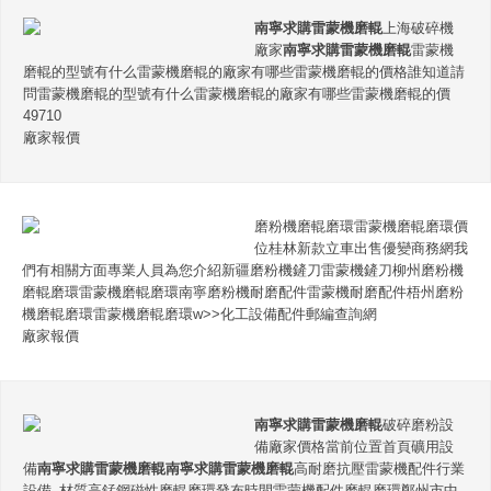
南寧求購雷蒙機磨輥
上海破碎機
廠家
南寧求購雷蒙機磨輥
雷蒙機
磨輥的型號有什么雷蒙機磨輥的廠家有哪些雷蒙機磨輥的價格誰知道請
問雷蒙機磨輥的型號有什么雷蒙機磨輥的廠家有哪些雷蒙機磨輥的價
49710
廠家報價
磨粉機磨輥磨環雷蒙機磨輥磨環價
位桂林新款立車出售優變商務網我
們有相關方面專業人員為您介紹新疆磨粉機鏟刀雷蒙機鏟刀柳州磨粉機
磨輥磨環雷蒙機磨輥磨環南寧磨粉機耐磨配件雷蒙機耐磨配件梧州磨粉
機磨輥磨環雷蒙機磨輥磨環w>>化工設備配件郵編查詢網
廠家報價
南寧求購雷蒙機磨輥
破碎磨粉設
備廠家價格當前位置首頁礦用設
備
南寧求購雷蒙機磨輥
南寧求購雷蒙機磨輥
高耐磨抗壓雷蒙機配件行業
設備_材質高錳鋼磁性磨輥磨環發布時間雷蒙機配件磨輥磨環鄭州市中