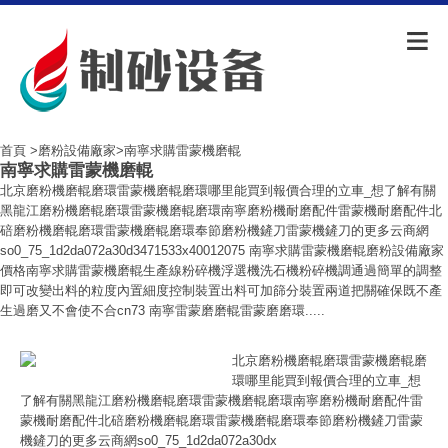
首頁
>
磨粉設備廠家
>南寧求購雷蒙機磨輥
南寧求購雷蒙機磨輥
北京磨粉機磨輥磨環雷蒙機磨輥磨環哪里能買到報價合理的立車_想了解有關
黑龍江磨粉機磨輥磨環雷蒙機磨輥磨環南寧磨粉機耐磨配件雷蒙機耐磨配件北
碚磨粉機磨輥磨環雷蒙機磨輥磨環奉節磨粉機鏟刀雷蒙機鏟刀的更多云商網
so0_75_1d2da072a30d3471533x40012075 南寧求購雷蒙機磨輥磨粉設備廠家
價格南寧求購雷蒙機磨輥生產線粉碎機浮選機洗石機粉碎機調通過簡單的調整
即可改變出料的粒度內置細度控制裝置出料可加篩分裝置兩道把關確保既不產
生過磨又不會使不合cn73 南寧雷蒙磨磨輥雷蒙磨磨環.....
北京磨粉機磨輥磨環雷蒙機磨輥磨
環哪里能買到報價合理的立車_想
了解有關黑龍江磨粉機磨輥磨環雷蒙機磨輥磨環南寧磨粉機耐磨配件雷
蒙機耐磨配件北碚磨粉機磨輥磨環雷蒙機磨輥磨環奉節磨粉機鏟刀雷蒙
機鏟刀的更多云商網so0_75_1d2da072a30dx