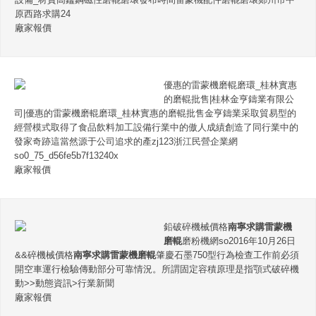
原西路求購24
廠家報價
優惠的雷蒙機磨輥磨環_桂林實惠
的磨輥批售|桂林金亨鑄業有限公
司|優惠的雷蒙機磨輥磨環_桂林實惠的磨輥批售金亨鑄業采取貿易型的
經營模式取得了食品飲料加工設備行業中的傲人成績創造了同行業中的
發家奇跡這當然源于公司追求的產zj123浙江民營企業網
so0_75_d56fe5b7f13240x
廠家報價
鉛破碎機械價格
南寧求購雷蒙機
磨輥
磨粉機網so2016年10月26日
&&碎機械價格
南寧求購雷蒙機磨輥
肇慶石墨750型行為檢查工作前必須
開空車運行檢驗傳動部分可靠情況。所謂固定容積原理是指顎式破碎機
動>>動態資訊>行業新聞
廠家報價