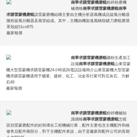
南寧求購雷蒙機磨輥
粉碎粉磨機
械價格
南寧求購雷蒙機磨輥
南寧
求購雷蒙機磨輥
該雷蒙磨機結構主要由主機分析器風機成品旋風分離器
微粉旋風分離器及風管組成。其中，主機由機架進風蝸殼鏟刀磨輥磨環
罩殼組51cn975
廠家報價
南寧求購雷蒙機磨輥
礦粉生產加工
設備
南寧求購雷蒙機磨輥
山東雷蒙
機大型雷蒙機求購雷蒙機24小時咨詢電話設備簡介山東雷蒙機大型雷蒙
機求購雷蒙機適用于礦業、建材、化工、冶金等行業可對石灰石、方解
石49
廠家報價
南寧求購雷蒙機磨輥
粉碎機械知
識價格
南寧求購雷蒙機磨輥
怎樣
區別雷蒙磨配件的好與壞在工程機械行業，配件主要包含主機配件和維
修售后配件兩部分，對于主機配件來說，由于是廠家與配件公司的長期