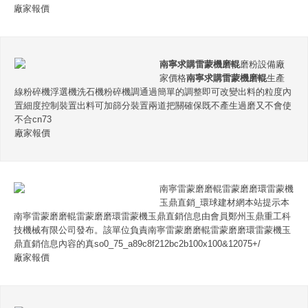
廠家報價
南寧求購雷蒙機磨輥
磨粉設備廠
家價格
南寧求購雷蒙機磨輥
生產
線粉碎機浮選機洗石機粉碎機調通過簡單的調整即可改變出料的粒度內
置細度控制裝置出料可加篩分裝置兩道把關確保既不產生過磨又不會使
不合cn73
廠家報價
南寧雷蒙磨磨輥雷蒙磨磨環雷蒙機
玉鼎直銷_環球建材網本站提示本
南寧雷蒙磨磨輥雷蒙磨磨環雷蒙機玉鼎直銷信息由會員鄭州玉鼎重工科
技機械有限公司發布。該單位負責南寧雷蒙磨磨輥雷蒙磨磨環雷蒙機玉
鼎直銷信息內容的真so0_75_a89c8f212bc2b100x100&12075+/
廠家報價