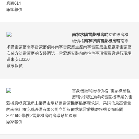
應商614
廠家報價
南寧求購雷蒙機磨輥
立式破磨機
械價格
南寧求購雷蒙機磨輥
南寧
求購雷蒙磨南寧雷蒙磨價格南寧雷蒙磨生產南寧雷蒙磨生產廠家雷蒙磨
安裝方法雷蒙磨的安裝調試一雷蒙磨安裝前的準備事項雷蒙磨運行現場
還未安10330
廠家報價
雷蒙機磨輥磨環價格_雷蒙機磨輥
磨環求購勤加緣網雷蒙機專業的雷
蒙機磨輥磨環網上采購市場精選雷蒙機磨輥磨環求購、采購信息高質量
的南寧紅楓淀粉設備有限公司立即報價求購雷蒙機磨粉機發布時間
204168>勤搜>雷蒙機磨輥磨環勤加緣網
廠家報價