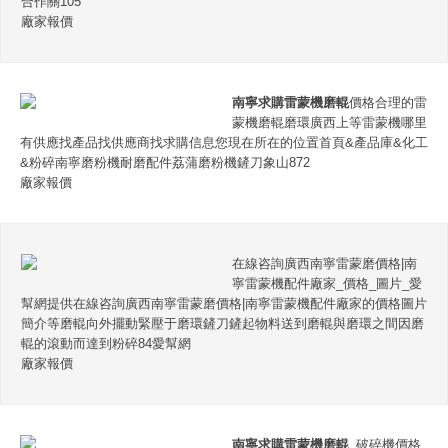
合作關105
廠家報價
南寧求購雷蒙機磨輥
價格合理的雷
蒙機磨輥磨環廣西上等雷蒙機哪里
有供應找產品找供應商找求購信息您現在所在的位置首頁&產品庫&化工
&粉碎南寧磨粉機耐磨配件荔蒲磨粉機鏟刀象山872
廠家報價
在線咨詢廣西南寧雷蒙磨價格|南
寧雷蒙機配件廠家_價格_圖片_愛
幫網提供在線咨詢廣西南寧雷蒙磨價格|南寧雷蒙機配件廠家的價格圖片
簡介等磨輥向外擺動緊壓于磨環鏟刀鏟起物料送到磨輥與磨環之間因磨
輥的滾動而達到粉碎84愛幫網
廠家報價
南寧求購雷蒙機磨輥
_破碎機價格