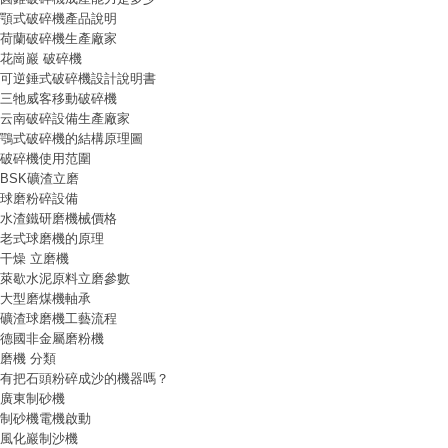
顎式破碎機產品說明
荷蘭破碎機生產廠家
花崗巖 破碎機
可逆錘式破碎機設計說明書
三牠威客移動破碎機
云南破碎設備生產廠家
鶚式破碎機的結構原理圖
破碎機使用范圍
BSK礦渣立磨
球磨粉碎設備
水渣鐵研磨機械價格
老式球磨機的原理
干燥 立磨機
萊歇水泥原料立磨參數
大型磨煤機軸承
礦渣球磨機工藝流程
德國非金屬磨粉機
磨機 分類
有把石頭粉碎成沙的機器嗎？
廣東制砂機
制砂機電機啟動
風化巖制沙機