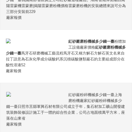
陽雷蒙機雷蒙磨|揭陽雷蒙磨粉機價格雷蒙磨粉機的安裝總體來說可分為
三部分安裝前229
廠家報價
紅砂巖磨粉機械多少錢一臺
粉體加
工設備廠家價格
紅砂巖磨粉機械多
少錢一臺
馬牙石研磨機械工藝流程馬牙石又稱方解石方解石英文名來自
拉丁語意為石灰化學成分碳酸鈣系沉積碳酸鹽類巖石的主要組成部分在
酸性溶液52
廠家報價
紅砂巖粉碎機械多少錢一臺上海
磨粉機廠家紅砂巖粉碎機械多少
錢一臺日照市莒縣軍興石材有限公司成立于年，集石材加工礦山開發建
筑裝飾裝修設計施工于一體的綜合性企業，公司占地面積萬平方米，座
落在山東省
廠家報價