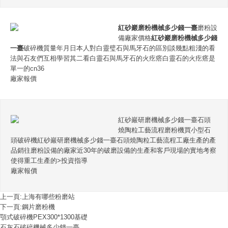
紅砂巖磨粉機械多少錢一臺
磨粉設
備廠家價格
紅砂巖磨粉機械多少錢
一臺
破碎機質量年月日本人對白靈璧石與馬牙石的區別談幾點粗淺的看
法與石友們互相學習其二看白靈石與馬牙石的火疙瘩白靈石的火疙瘩是
單一的cn36
廠家報價
紅砂巖研磨機械多少錢一臺石頭
燒陶粒工藝流程磨粉機買小型石
頭破碎機紅砂巖研磨機械多少錢一臺石頭燒陶粒工藝流程工廠生產的產
品銷往磨粉設備的廠家近30年的破磨設備的生產和客戶現場的實地考察
使得重工生產的>投資指導
廠家報價
上一頁:
上海有哪些粉磨站
下一頁:
鋼片磨粉機
顎式破碎機PEX300*1300基礎
石灰石破碎機械多少錢一臺