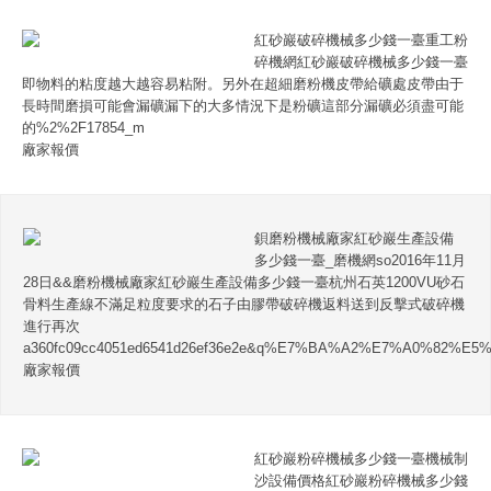
紅砂巖破碎機械多少錢一臺重工粉
碎機網紅砂巖破碎機械多少錢一臺
即物料的粘度越大越容易粘附。另外在超細磨粉機皮帶給礦處皮帶由于
長時間磨損可能會漏礦漏下的大多情況下是粉礦這部分漏礦必須盡可能
的%2%2F17854_m
廠家報價
鋇磨粉機械廠家紅砂巖生產設備
多少錢一臺_磨機網so2016年11月
28日&&磨粉機械廠家紅砂巖生產設備多少錢一臺杭州石英1200VU砂石
骨料生產線不滿足粒度要求的石子由膠帶破碎機返料送到反擊式破碎機
進行再次
a360fc09cc4051ed6541d26ef36e2e&q%E7%BA%A2%E7%A0%
廠家報價
紅砂巖粉碎機械多少錢一臺機械制
沙設備價格紅砂巖粉碎機械多少錢