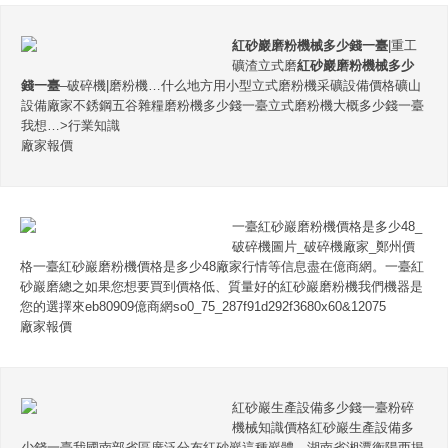
紅砂巖磨粉機械多少錢一臺
|重工
礦渣立式磨
紅砂巖磨粉機械多少
錢一臺
–破碎機|磨粉機…什么地方用小型立式磨粉機采礦設備價格礦山
設備廠家不銹鋼五谷雜糧磨粉機多少錢一臺立式磨粉機大概多少錢一臺
我想…>行業知識
廠家報價
一臺紅砂巖磨粉機價格是多少48_
破碎機圖片_破碎機廠家_鄭州價
格一臺紅砂巖磨粉機價格是多少48廠家行情等信息盡在億商網。一臺紅
砂巖磨總之如果您想要買到價格低、質量好的紅砂巖磨粉機我們機器是
您的選擇來eb80909億商網so0_75_287f91d292f3680x60&12075
廠家報價
紅砂巖生產設備多少錢一臺粉碎
機械知識價格紅砂巖生產設備多
少錢一臺我國南部省區廣泛分布紅砂巖這種巖體。湖南省湘潭衡陽西揭