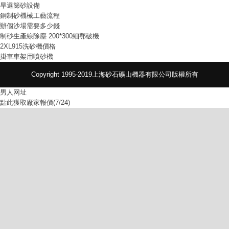
旱選篩砂設備
銅制砂機械工藝流程
辦個沙場需要多少錢
制砂生產線除塵 200*300細鄂破機
2XL915洗砂機價格
掛車車架用噴砂機
Copyright 1995-2019上海砂石礦山機器有限公司版權所有
男人网址
點此獲取廠家報價(7/24)