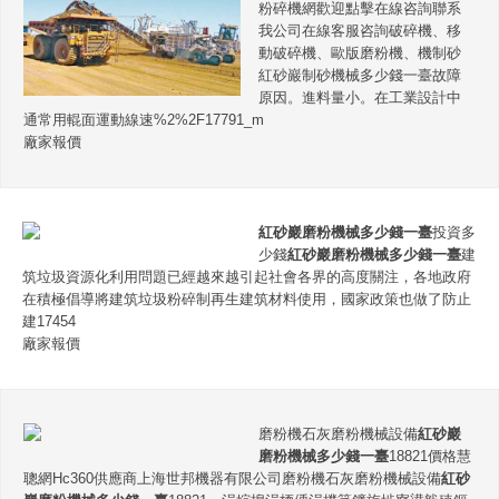
粉碎機網歡迎點擊在線咨詢聯系
我公司在線客服咨詢破碎機、移
動破碎機、歐版磨粉機、機制砂
紅砂巖制砂機械多少錢一臺故障
原因。進料量小。在工業設計中
通常用輥面運動線速%2%2F17791_m
廠家報價
紅砂巖磨粉機械多少錢一臺
投資多
少錢
紅砂巖磨粉機械多少錢一臺
建
筑垃圾資源化利用問題已經越來越引起社會各界的高度關注，各地政府
在積極倡導將建筑垃圾粉碎制再生建筑材料使用，國家政策也做了防止
建17454
廠家報價
磨粉機石灰磨粉機械設備
紅砂巖
磨粉機械多少錢一臺
18821價格慧
聰網Hc360供應商上海世邦機器有限公司磨粉機石灰磨粉機械設備
紅砂