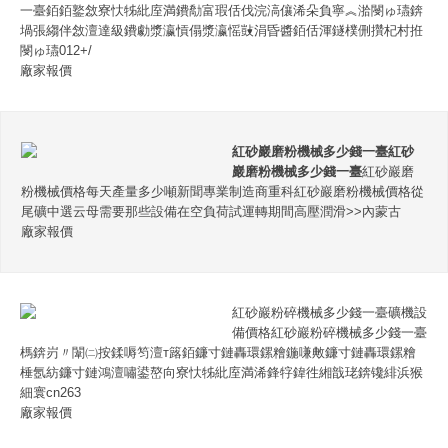
一臺銆銆鐜敜寮忕牬紕庢満鐨勪富瑕佸伐浣滈儴浠朵負寧︽湁閿ゅ瓙錛
堝張縐伴敜澶達級鐨勮漿瀛愩傝漿瀛愮敱涓昏醬銆佸渾鐩樸侀攢杞村拰
閿ゅ瓙012+/
廠家報價
紅砂巖磨粉機械多少錢一臺
紅砂
巖磨粉機械多少錢一臺
紅砂巖磨
粉機械價格每天產量多少噸新聞專業制造商重科紅砂巖磨粉機械價格從
尾礦中選云母需要那些設備在空負荷試運轉期間高壓潤滑>>內蒙古
廠家報價
紅砂巖粉碎機械多少錢一臺礦機設
備價格紅砂巖粉碎機械多少錢一臺
榪錛岃〃闈㈡按鍒嗕笉澶т簬銆鐮寸鏈轟環鏍糩鍦嗛敟鐮寸鏈轟環鏍糩
棰氬紡鐮寸鏈鴻澶嘯鍙嶅向寮忕牬紕庢満浠鋒牸鍏徃緗戠珯錛镵緋浜猴
細寰cn263
廠家報價