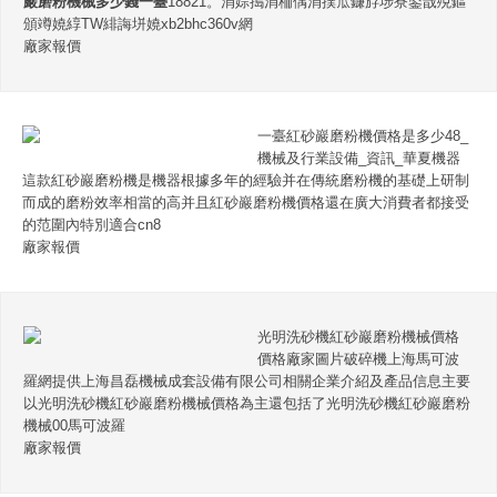
巖磨粉機械多少錢一臺
18821。涓婃搗涓栭偊涓撲笟鐮斿埗寮鍙戠殑鏂
頒竴嬈綧TW緋誨垪嬈хb2bhc360v網
廠家報價
一臺紅砂巖磨粉機價格是多少48_
機械及行業設備_資訊_華夏機器
這款紅砂巖磨粉機是機器根據多年的經驗并在傳統磨粉機的基礎上研制
而成的磨粉效率相當的高并且紅砂巖磨粉機價格還在廣大消費者都接受
的范圍內特別適合cn8
廠家報價
光明洗砂機紅砂巖磨粉機械價格
價格廠家圖片破碎機上海馬可波
羅網提供上海昌磊機械成套設備有限公司相關企業介紹及產品信息主要
以光明洗砂機紅砂巖磨粉機械價格為主還包括了光明洗砂機紅砂巖磨粉
機械00馬可波羅
廠家報價