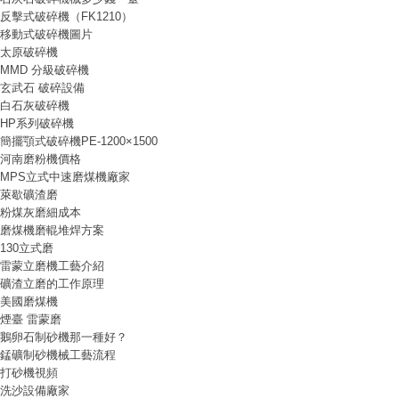
反擊式破碎機（FK1210）
移動式破碎機圖片
太原破碎機
MMD 分級破碎機
玄武石 破碎設備
白石灰破碎機
HP系列破碎機
簡擺顎式破碎機PE-1200×1500
河南磨粉機價格
MPS立式中速磨煤機廠家
萊歇礦渣磨
粉煤灰磨細成本
磨煤機磨輥堆焊方案
130立式磨
雷蒙立磨機工藝介紹
礦渣立磨的工作原理
美國磨煤機
煙臺 雷蒙磨
鵝卵石制砂機那一種好？
錳礦制砂機械工藝流程
打砂機視頻
洗沙設備廠家