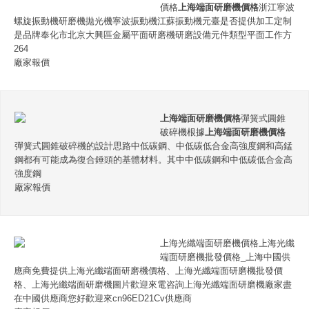
價格
上海端面研磨機價格
浙江寧波
螺旋振動機研磨機拋光機寧波振動機江蘇振動機元臺是否提供加工定制
是品牌奉化市北京大興區金屬平面研磨機研磨設備元件類型平面工作方
264
廠家報價
上海端面研磨機價格
彈簧式圓錐
破碎機根據
上海端面研磨機價格
彈簧式圓錐破碎機的設計思路中低碳鋼、中低碳低合金高強度鋼和高錳
鋼都有可能成為復合錘頭的基體材料。其中中低碳鋼和中低碳低合金高
強度鋼
廠家報價
上海光纖端面研磨機價格上海光纖
端面研磨機批發價格_上海中國供
應商免費提供上海光纖端面研磨機價格、上海光纖端面研磨機批發價
格、上海光纖端面研磨機圖片歡迎來電咨詢上海光纖端面研磨機廠家盡
在中國供應商您好歡迎來cn96ED21Cv供應商