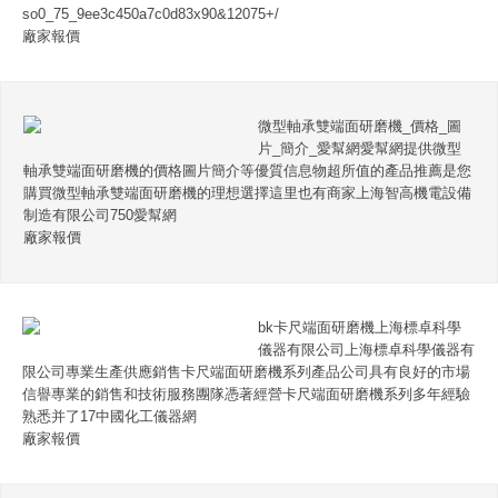
so0_75_9ee3c450a7c0d83x90&12075+/
廠家報價
微型軸承雙端面研磨機_價格_圖
片_簡介_愛幫網愛幫網提供微型
軸承雙端面研磨機的價格圖片簡介等優質信息物超所值的產品推薦是您
購買微型軸承雙端面研磨機的理想選擇這里也有商家上海智高機電設備
制造有限公司750愛幫網
廠家報價
bk卡尺端面研磨機上海標卓科學
儀器有限公司上海標卓科學儀器有
限公司專業生產供應銷售卡尺端面研磨機系列產品公司具有良好的市場
信譽專業的銷售和技術服務團隊憑著經營卡尺端面研磨機系列多年經驗
熟悉并了17中國化工儀器網
廠家報價