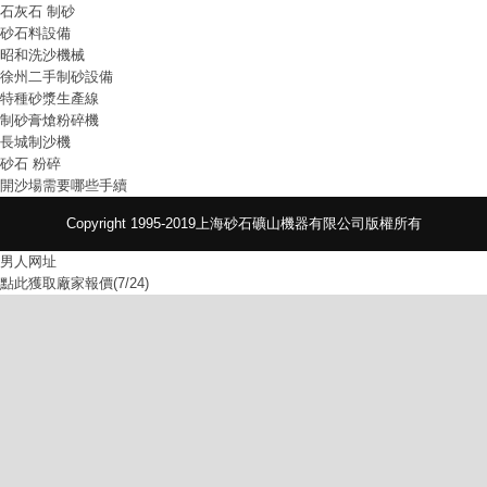
石灰石 制砂
砂石料設備
昭和洗沙機械
徐州二手制砂設備
特種砂漿生產線
制砂膏熗粉碎機
長城制沙機
砂石 粉碎
開沙場需要哪些手續
Copyright 1995-2019上海砂石礦山機器有限公司版權所有
男人网址
點此獲取廠家報價(7/24)