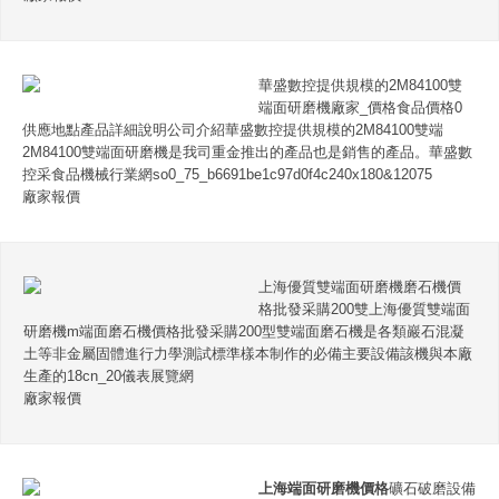
華盛數控提供規模的2M84100雙
端面研磨機廠家_價格食品價格0
供應地點產品詳細說明公司介紹華盛數控提供規模的2M84100雙端
2M84100雙端面研磨機是我司重金推出的產品也是銷售的產品。華盛數
控采食品機械行業網so0_75_b6691be1c97d0f4c240x180&12075
廠家報價
上海優質雙端面研磨機磨石機價
格批發采購200雙上海優質雙端面
研磨機m端面磨石機價格批發采購200型雙端面磨石機是各類巖石混凝
土等非金屬固體進行力學測試標準樣本制作的必備主要設備該機與本廠
生產的18cn_20儀表展覽網
廠家報價
上海端面研磨機價格
礦石破磨設備