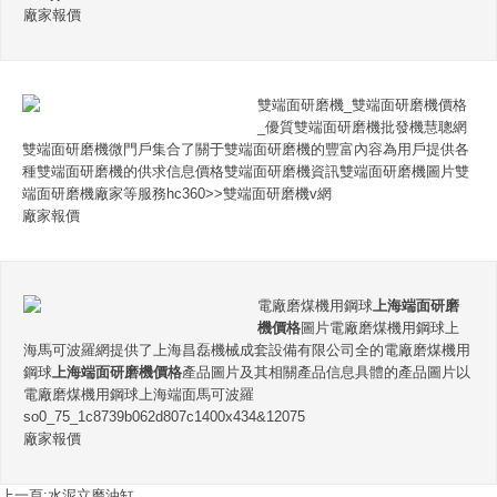
廠家報價
雙端面研磨機_雙端面研磨機價格
_優質雙端面研磨機批發機慧聰網
雙端面研磨機微門戶集合了關于雙端面研磨機的豐富內容為用戶提供各
種雙端面研磨機的供求信息價格雙端面研磨機資訊雙端面研磨機圖片雙
端面研磨機廠家等服務hc360>>雙端面研磨機v網
廠家報價
電廠磨煤機用鋼球
上海端面研磨
機價格
圖片電廠磨煤機用鋼球上
海馬可波羅網提供了上海昌磊機械成套設備有限公司全的電廠磨煤機用
鋼球
上海端面研磨機價格
產品圖片及其相關產品信息具體的產品圖片以
電廠磨煤機用鋼球上海端面馬可波羅
so0_75_1c8739b062d807c1400x434&12075
廠家報價
上一頁:
水泥立磨油缸