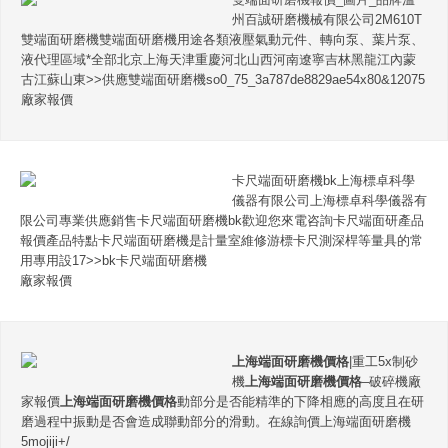
州百誠研磨機械有限公司2M610T
雙端面研磨機雙端面研磨機用途各類液壓氣動元件、轉向泵、葉片泵、
液代理區域*全部北京上海天津重慶河北山西河南遼寧吉林黑龍江內蒙
古江蘇山東>>供應雙端面研磨機so0_75_3a787de8829ae54x80&12075
廠家報價
卡尺端面研磨機bk上海標卓科學
儀器有限公司上海標卓科學儀器有
限公司專業供應銷售卡尺端面研磨機bk歡迎您來電咨詢卡尺端面研產品
報價產品特點卡尺端面研磨機是計量室維修游標卡尺測深桿等量具的常
用專用設17>>bk卡尺端面研磨機
廠家報價
上海端面研磨機價格
|重工5x制砂
機
上海端面研磨機價格
–破碎機廠
家報價
上海端面研磨機價格
動部分是否能精準的下降相應的高度且在研
磨過程中振動是否會造成聯動部分的滑動。在線詢價上海端面研磨機
5mojiji+/