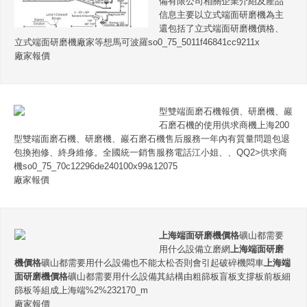
備有限公司相關企業介紹及產品
信息主要以立式端面研磨機為主
還包括了立式端面研磨機價格、
立式端面研磨機廠家等想馬可波羅so0_75_5011f46841cc9211x
廠家報價
型雙端面磨石機報價、研磨機、巖
石磨石機的使用供求商機上海200
型雙端面磨石機、研磨機、巖石磨石機售后服務一年內有質量問題包退
包換抱修、終身維修。全國統一銷售服務電話江小姐、、QQ2>供求商
機so0_75_70c12296de240100x99&12075
廠家報價
上海端面研磨機價格
礦山都需要
用什么設備立磨網
上海端面研磨
機價格
礦山都需要用什么設備也不能太松否則會引起破碎機悶車
上海端
面研磨機價格
礦山都需要用什么設備其結構由粗篩板盲板支撐板前板細
篩板等組成上海端%2%232170_m
廠家報價