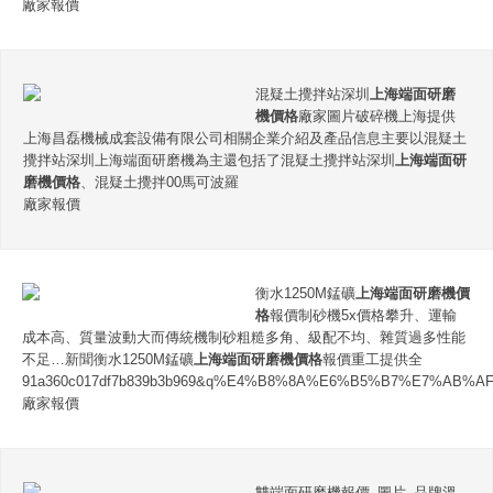
廠家報價
混疑土攪拌站深圳
上海端面研磨
機價格
廠家圖片破碎機上海提供
上海昌磊機械成套設備有限公司相關企業介紹及產品信息主要以混疑土
攪拌站深圳上海端面研磨機為主還包括了混疑土攪拌站深圳
上海端面研
磨機價格
、混疑土攪拌00馬可波羅
廠家報價
衡水1250M錳礦
上海端面研磨機價
格
報價制砂機5x價格攀升、運輸
成本高、質量波動大而傳統機制砂粗糙多角、級配不均、雜質過多性能
不足…新聞衡水1250M錳礦
上海端面研磨機價格
報價重工提供全
91a360c017df7b839b3b969&q%E4%B8%8A%E6%B5%B7%E7%A
廠家報價
雙端面研磨機報價_圖片_品牌溫