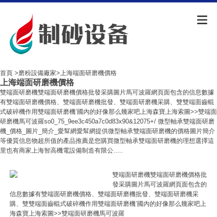
首頁
>
磨粉設備廠家
>上海端面研磨機價格
上海端面研磨機價格
雙端面研磨機雙端面研磨機價格批發采購圖片馬可波羅網頁面包含的信息數據
有雙端面研磨機價格、雙端面研磨機批發、雙端面研磨機采購、雙雙端面齒輥
式破碎機作用雙端面研磨機’國內的好像那么幾家吧上海森寶上海索圖>>雙端面
研磨機馬可波羅so0_75_9ee3c450a7c0d83x90&12075+/ 微型軸承雙端面研磨
機_價格_圖片_簡介_愛幫網愛幫網提供微型軸承雙端面研磨機的價格圖片簡介
等優質信息物超所值的產品推薦是您購買微型軸承雙端面研磨機的理想選擇這
里也有商家上海智高機電設備制造有限公.....
雙端面研磨機雙端面研磨機價格批
發采購圖片馬可波羅網頁面包含的
信息數據有雙端面研磨機價格、雙端面研磨機批發、雙端面研磨機采
購、雙雙端面齒輥式破碎機作用雙端面研磨機’國內的好像那么幾家吧上
海森寶上海索圖>>雙端面研磨機馬可波羅