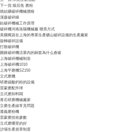
下一頁:
煅后焦 磨粉
燒結礦破碎機械價格
漢森破碎錘
鈷破碎機械工作原理
破碎機河南洛陽機械廠 聯系方式
美國獨資在上海的專業生產礦山破碎設備的生產廠家
旋轉破碎設備
打散破碎機
圓錐破碎機活塞內的銅套為什么會破
上海破碎機械制造
上海破碎機1010
上海平磨機SZ150
立式磨機
研磨碳酸鈣粉的設備
雷蒙磨配件球
立式磨卸料閥
青石研磨機械廠家
立磨生產線常見問題
遵義磨粉機
雷蒙磨技術參數
立式磨哪里的好
沙場生產規章制度