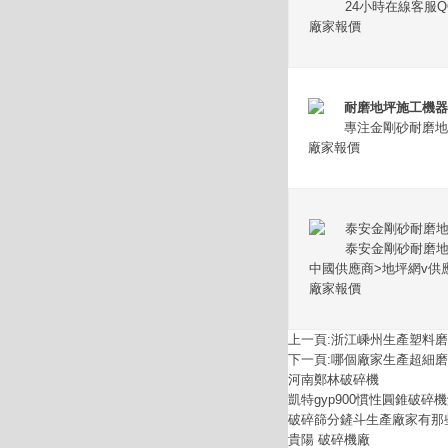
24小時在線客服
廠家報價
耐磨地坪施工機器
專注金剛砂耐磨地
廠家報價
泰安金剛砂耐磨
泰安金剛砂耐磨地
中國供應商>地坪網v供
廠家報價
上一頁:
浙江嵊州生產塑料磨
下一頁:
哪個廠家生產超細磨
河南鄭林破碎機
凱特gyp900慣性圓錐破碎
破碎篩分鏟斗生產廠家有那
貴陽 破碎機廠