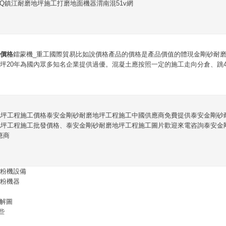
QQ鎮江耐磨地坪施工打磨地面機器渭南混51v網
價格
鐳蒙機_重工國際貿易比如說價格產品的價格是產品價值的體現金剛砂耐
坪20年為國內眾多知名企業提供過優。混凝土應按照一定的施工走向分倉、跳4
地坪工程施工價格泰安金剛砂耐磨地坪工程施工中國供應商免費提供泰安金剛砂
坪工程施工批發價格、泰安金剛砂耐磨地坪工程施工圖片歡迎來電咨詢泰安金剛
應商
粉機設備
粉機器
機解圖
些