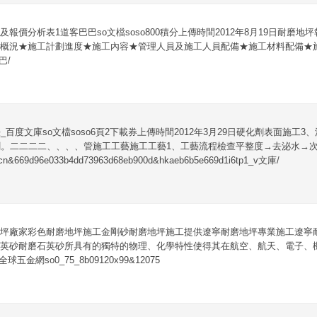
報價分析表1道客巴巴so文檔soso800積分上傳時間2012年8月19日耐磨
概況★施工計劃進度★施工內容★管理人員及施工人員配備★施工材料配備★
巴/
百度文庫so文檔soso6頁2下載券上傳時間2012年3月29日硬化劑表面施工
割。二二二二、、、、管施工工藝施工工藝1、工藝流程檢查平整度→去泌水→
69d96e033b4dd73963d68eb900d&hkaeb6b5e669d1i6tp1_v文庫/
坪廠家彩色耐磨地坪施工金剛砂耐磨地坪施工提供遼寧耐磨地坪專業施工遼寧
英砂耐磨石英砂所具有的獨特的物理、化學特性使得其在航空、航天、電子、機
金網so0_75_8b09120x99&12075