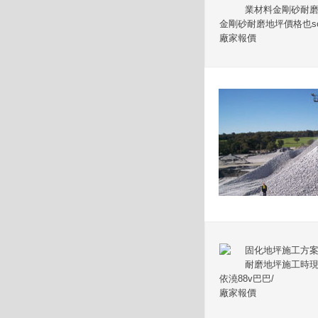
業材料金剛砂耐
金剛砂耐磨地坪價格也so4
廠家報價
固化地坪施工方案道
耐磨地坪施工時
依澆88v巴巴/
廠家報價