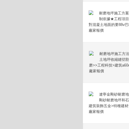
耐磨地坪施工方案及
制依據★工程項目
對混凝土地面的要88v巴
廠家報價
耐磨地坪施工方法_
土地坪收縮縫切
磨>>工程科技>建筑a60cn&6
廠家報價
遼寧金剛砂耐磨地
剛砂耐磨地坪和石
建筑裝飾五金>特種建材全球五
廠家報價