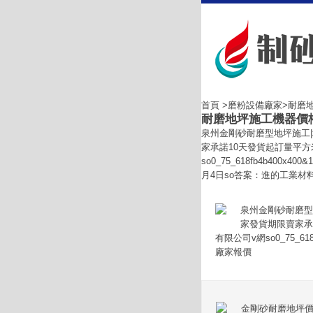
首頁
>
磨粉設備廠家
>耐磨
耐磨地坪施工機器價
泉州金剛砂耐磨型地坪施工|
家承諾10天發貨起訂量平方
so0_75_618fb4b40
月4日so答案：進的工業材
泉州金剛砂耐磨型
家發貨期限賣家承
有限公司v網so0_75_618f
廠家報價
金剛砂耐磨地坪價