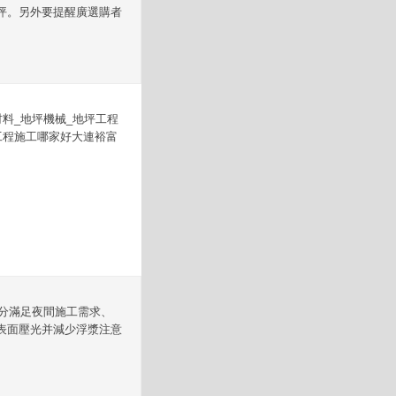
坪。另外要提醒廣選購者
材料_地坪機械_地坪工程
工程施工哪家好大連裕富
要充分滿足夜間施工需求、
表面壓光并減少浮漿注意