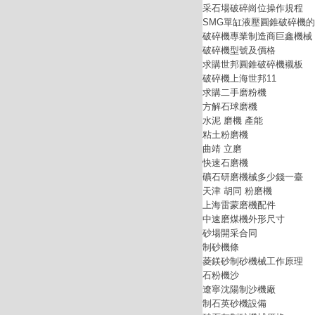
采石場破碎崗位操作規程
SMG單缸液壓圓錐破碎機
破碎機專業制造商巨鑫機械
破碎機型號及價格
求購世邦圓錐破碎機襯板
破碎機上海世邦11
求購二手磨粉機
方解石球磨機
水泥 磨機 產能
粘土粉磨機
曲靖 立磨
快速石磨機
礦石研磨機械多少錢一臺
天津 胡同 粉磨機
上海雷蒙磨機配件
中速磨煤機外形尺寸
砂場開采合同
制砂機條
菱鎂砂制砂機械工作原理
石粉機沙
遼寧沈陽制沙機廠
制石英砂機設備