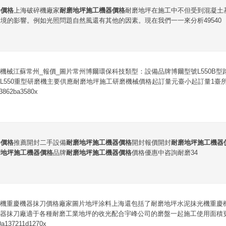
器價格
上海破碎機廠家
耐磨地坪施工機器價格
耐磨地坪在施工中不但受到混凝土
境的影響。例如光照問題自然風還有其他的因素。現在我們一一來分析49540
機械江蘇常州_報價_圖片常州博爾環保科技類型：設備品牌博爾型號L550B
L550重型研磨機主要供應耐磨地坪施工研磨機械價格起訂量元臺小起訂量1臺所
3862ba3580x
器價格
推薦開封二手設備
耐磨地坪施工機器價格
開封報價開封
耐磨地坪施工機器
磨地坪施工機器價格
品牌
耐磨地坪施工機器價格
價格優惠中咨詢耐磨34
機重慶機器抹刀價格廠家圖片地坪涂料上海還包括了耐磨地坪水泥抹光機重慶
器抹刀廠適于各種耐磨工業地坪的收光配合宇峰公司的磨盤一起施工使用面積更
137211d1270x