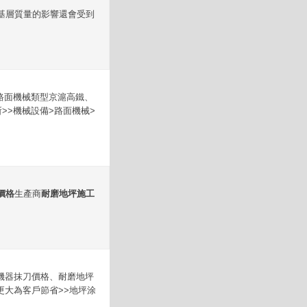
基層質量的影響還會受到
型路面機械類型京滬高鐵、
>>機械設備>路面機械>
價格
生產商
耐磨地坪施工
機器抹刀價格、耐磨地坪
大為客戶節省>>地坪涂