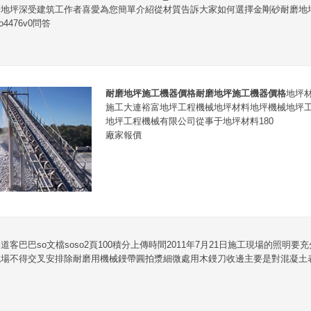
磨地坪深受建筑工作者喜愛為您簡單介紹從材質告訴大家如何選擇金剛砂耐磨地
476v0問答
耐磨地坪施工機器價格
耐磨地坪施工機器價格
地坪
施工大連裕富地坪工程機械地坪材料地坪機械地坪
地坪工程機械有限公司從事于地坪材料180
廠家報價
客巴巴so文檔soso2頁100積分上傳時間2011年7月21日施工現場的照明
現場不得交叉安排除耐磨用機械鏝帶圓拍漿細微處用木鏝刀收邊主要是對混凝土