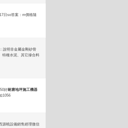
7日so答案：m價格隨
答案：說明非金屬金剛砂骨
、特種水泥、其它摻合料
50好
耐磨地坪施工機器
1056
西源曉設備銷售經理微信