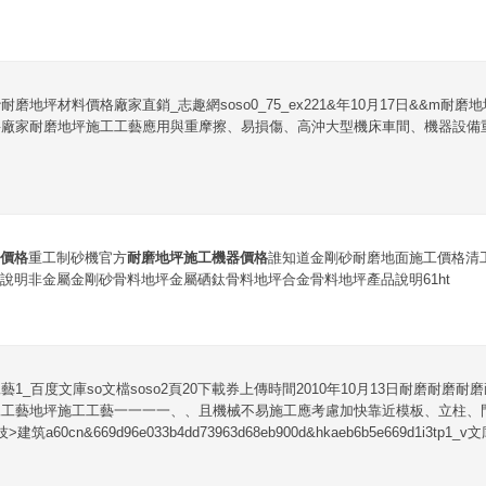
磨地坪材料價格廠家直銷_志趣網soso0_75_ex221&年10月17日&&m耐
廠家耐磨地坪施工工藝應用與重摩擦、易損傷、高沖大型機床車間、機器設備重
價格
重工制砂機官方
耐磨地坪施工機器價格
誰知道金剛砂耐磨地面施工價格清
說明非金屬金剛砂骨料地坪金屬硒鈦骨料地坪合金骨料地坪產品說明61ht
1_百度文庫so文檔soso2頁20下載券上傳時間2010年10月13日耐磨耐磨
工工藝地坪施工工藝一一一一、、且機械不易施工應考慮加快靠近模板、立柱、
60cn&669d96e033b4dd73963d68eb900d&hkaeb6b5e669d1i3tp1_v文