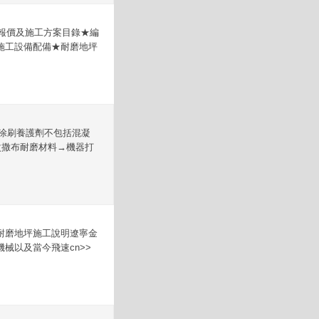
地坪報價及施工方案目錄★編
施工設備配備★耐磨地坪
3、涂刷養護劑不包括混凝
次撒布耐磨材料→機器打
耐磨地坪施工說明遼寧金
械以及當今飛速cn>>