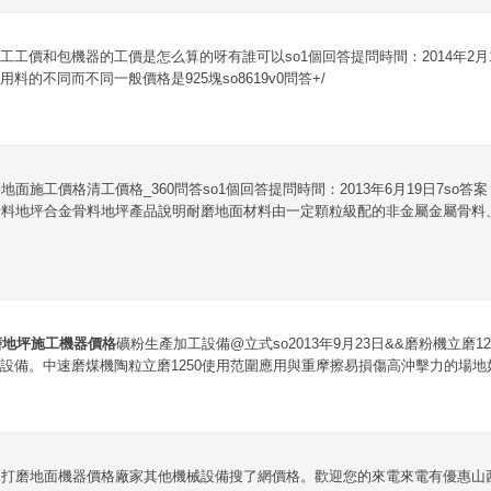
工工價和包機器的工價是怎么算的呀有誰可以so1個回答提問時間：2014年2月1
料的不同而不同一般價格是925塊so8619v0問答+/
面施工價格清工價格_360問答so1個回答提問時間：2013年6月19日7so
骨料地坪合金骨料地坪產品說明耐磨地面材料由一定顆粒級配的非金屬金屬骨料
磨地坪施工機器價格
礦粉生產加工設備@立式so2013年9月23日&&磨粉機立磨12
設備。中速磨煤機陶粒立磨1250使用范圍應用與重摩擦易損傷高沖擊力的場地如
工打磨地面機器價格廠家其他機械設備搜了網價格。歡迎您的來電來電有優惠山