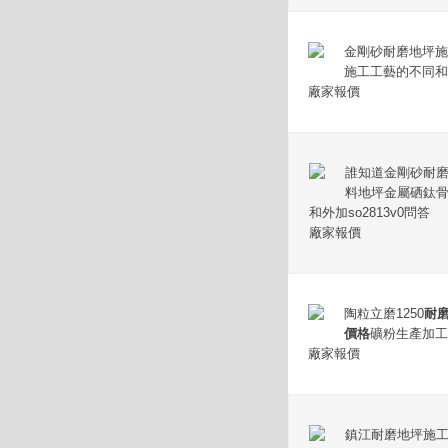
金剛砂耐磨地坪施
施工工藝的不同和用
廠家報價
誰知道金剛砂耐磨地
料地坪金屬硒鈦
和外加so2813v0問答
廠家報價
陶粒立磨1250
耐
價格
礦粉生產加工
廠家報價
鎮江耐磨地坪施