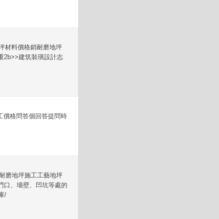
磨地坪材料價格銷耐磨地坪
2b>>建筑裝璜設計志
工價格問答個回答提問時
耐磨耐磨地坪施工工藝地坪
門口、墻壁、凹坑等處的
庫/