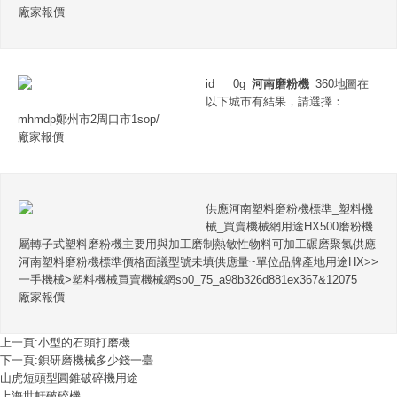
廠家報價
id___0g_
河南磨粉機
_360地圖在
以下城市有結果，請選擇：
mhmdp鄭州市2周口市1sop/
廠家報價
供應河南塑料磨粉機標準_塑料機
械_買賣機械網用途HX500磨粉機
屬轉子式塑料磨粉機主要用與加工磨制熱敏性物料可加工碾磨聚氯供應
河南塑料磨粉機標準價格面議型號未填供應量~單位品牌產地用途HX>>
一手機械>塑料機械買賣機械網so0_75_a98b326d881ex367&12075
廠家報價
上一頁:
小型的石頭打磨機
下一頁:
鋇研磨機械多少錢一臺
山虎短頭型圓錐破碎機用途
上海世軒破碎機