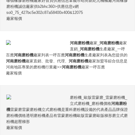
哪個橡膠磨粉機廠家好首頁供應信息鞏義市站街新紀元機械廠河南橡膠
磨粉機誠信廠家供b2bhc360>供應信息v網
so0_75_427bc5e302c87a58400x400&12075
廠家報價
河南磨粉機
廠家_
河南磨粉機
廠家
直銷_
河南磨粉機
生產廠家_一呼
百應
河南磨粉機
廠家列表一呼百應
河南磨粉機
生產廠家列表為您提供的
河南磨粉機
廠家直銷、批發、代理、
河南磨粉機
廠家加盟等綜合信息是
河南地區專業的磨粉機行業廠>>
河南磨粉機
廠家一呼百應
廠家報價
磨粉機_歐版雷蒙磨_雷蒙磨粉機_
立式磨粉機_磨粉機價格
河南磨粉
機
雷蒙磨雷蒙磨粉機立式磨粉機是重科磨粉機設備的代表產品品牌保證
磨粉機價格透明磨粉機產品有雷蒙磨粉機歐版雷蒙磨歐版梯形磨立式磨
粉機超壓梯形
廠家報價