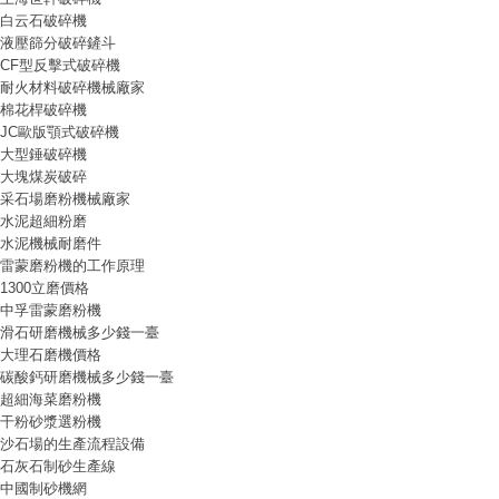
白云石破碎機
液壓篩分破碎鏟斗
CF型反擊式破碎機
耐火材料破碎機械廠家
棉花桿破碎機
JC歐版顎式破碎機
大型錘破碎機
大塊煤炭破碎
采石場磨粉機械廠家
水泥超細粉磨
水泥機械耐磨件
雷蒙磨粉機的工作原理
1300立磨價格
中孚雷蒙磨粉機
滑石研磨機械多少錢一臺
大理石磨機價格
碳酸鈣研磨機械多少錢一臺
超細海菜磨粉機
干粉砂漿選粉機
沙石場的生產流程設備
石灰石制砂生產線
中國制砂機網