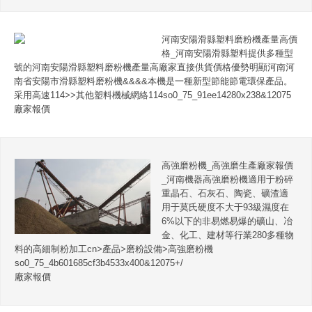
河南安陽滑縣塑料磨粉機產量高價
格_河南安陽滑縣塑料提供多種型
號的河南安陽滑縣塑料磨粉機產量高廠家直接供貨價格優勢明顯河南河
南省安陽市滑縣塑料磨粉機&&&&本機是一種新型節能節電環保產品。
采用高速114>>其他塑料機械網絡114so0_75_91ee14280x238&12075
廠家報價
高強磨粉機_高強磨生產廠家報價
_河南機器高強磨粉機適用于粉碎
重晶石、石灰石、陶瓷、礦渣適
用于莫氏硬度不大于93級濕度在
6%以下的非易燃易爆的礦山、冶
金、化工、建材等行業280多種物
料的高細制粉加工cn>產品>磨粉設備>高強磨粉機
so0_75_4b601685cf3b4533x400&12075+/
廠家報價