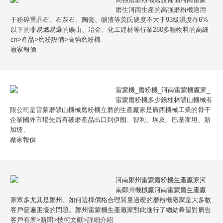
磨生河南生產的高強磨粉機適用
于粉碎重晶石、石灰石、陶瓷、礦渣等莫氏硬度不大于93級濕度在6%
以下的非易燃易爆的礦山、冶金、化工建材等行業280多種物料的高細
cn>產品>磨粉設備>高強磨粉機
廠家報價
雷蒙機_磨粉機_河南雷蒙機廠家_
雷蒙磨粉機多少錢桂林礦山機械有
限公司是雷蒙磨礦山機械磨粉機立磨的生產廠家是廣西機械工業的骨干
企業國外市場先后有破磨產品出口到伊朗、智利、埃及、巴基斯坦、新
加坡、
廠家報價
河南鄭州雷蒙磨粉機生產廠家河
南鄭州機械廠河南雷蒙磨生產廠
家眾多尤其是鄭州。如何選擇價格合理質量過硬的磨粉機廠家是大多數
客戶普遍困擾的問題。鄭州雷蒙機生產廠家對此進行了總結希望對廣告
客戶有所>新聞>技術文獻>詳細介紹