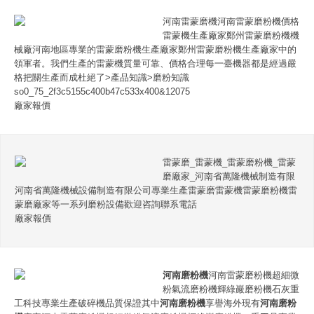
河南雷蒙磨機河南雷蒙磨粉機價格
雷蒙機生產廠家鄭州雷蒙磨粉機機
械廠河南地區專業的雷蒙磨粉機生產廠家鄭州雷蒙磨粉機生產廠家中的
領軍者。我們生產的雷蒙機質量可靠、價格合理每一臺機器都是經過嚴
格把關生產而成杜絕了>產品知識>磨粉知識
so0_75_2f3c5155c400b47c533x400&12075
廠家報價
雷蒙磨_雷蒙機_雷蒙磨粉機_雷蒙
磨廠家_河南省萬隆機械制造有限
河南省萬隆機械設備制造有限公司專業生產雷蒙磨雷蒙機雷蒙磨粉機雷
蒙磨廠家等一系列磨粉設備歡迎咨詢聯系電話
廠家報價
河南磨粉機
河南雷蒙磨粉機超細微
粉氣流磨粉機輝綠巖磨粉機石灰重
工科技專業生產破碎機品質保證其中
河南磨粉機
享譽海外現有
河南磨粉