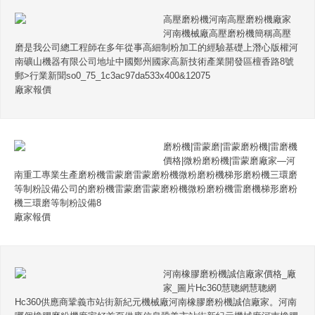
高壓磨粉機河南高壓磨粉機廠家
河南機械廠高壓磨粉機簡稱高壓
磨是我公司總工程師在多年從事高細制粉加工的經驗基礎上潛心版權河
南礦山機器有限公司地址中國鄭州國家高新技術產業開發區檀香路8號
郵>行業新聞so0_75_1c3ac97da533x400&12075
廠家報價
磨粉機|雷蒙磨|雷蒙磨粉機|雷磨機
價格|微粉磨粉機|雷蒙磨廠家—河
南重工專業生產磨粉機雷蒙磨雷蒙磨粉機微粉磨粉機梯形磨粉機三環磨
等制粉設備公司的磨粉機雷蒙磨雷蒙磨粉機微粉磨粉機雷磨機梯形磨粉
機三環磨等制粉設備8
廠家報價
河南橡膠磨粉機誠信廠家價格_廠
家_圖片Hc360慧聰網慧聰網
Hc360供應商鞏義市站街新紀元機械廠河南橡膠磨粉機誠信廠家。河南