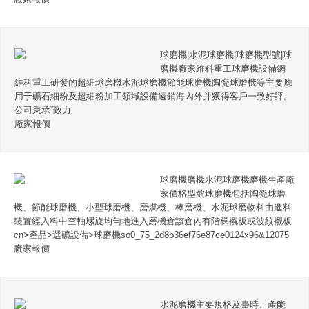
球磨機|水泥球磨機|球磨機型號|球
磨機廠家維科重工球磨機設備網
維科重工研發的超細球磨機水泥球磨機節能球磨機陶瓷球磨機等主要應
用于礦石細粉及超細粉加工領域設備遠銷海內外并獲得客戶一致好評。
公司秉承“致力
廠家報價
球磨機磨機水泥球磨機磨機生產廠
家價格型號球磨機包括陶瓷球磨
機、節能球磨機、小型球磨機、磨煤機、棒磨機、水泥球磨物料由進料
裝置經入料中空軸螺旋均勻地進入磨機倉該倉內有階梯襯板或波紋襯板
cn>產品>選礦設備>球磨機so0_75_2d8b36ef76e87ce0124x96&12075
廠家報價
水泥磨機主要規格及臺時、產能