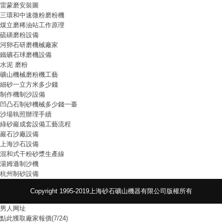
雷蒙磨安裝圖
三環和中速微粉磨粉機
煤立磨稀油站工作原理
硫磺磨粉設備
河卵石研磨機械廠家
鐵礦石球磨機設備
水泥 磨粉
礦山機械磨粉機工藝
細砂一立方米多少錢
制作機制沙設備
凹凸石制砂機械多少錢一臺
沙場執照辦理手續
綠砂巖成套設備工藝流程
巖石沙廠設備
上海沙石設備
混和式干粉砂漿生產線
湯姆遜制沙機
杭州制砂設備
Copyright 1995-2019上海砂石礦山機器有限公司版權所有
男人网址
點此獲取廠家報價(7/24)