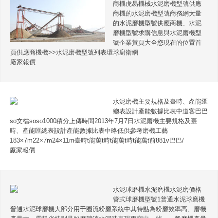
商機虎易機械水泥磨機型號供應
商機的水泥磨機型號商務網大量
的水泥磨機型號供應商機、水泥
磨機型號求購信息與水泥磨機型
號企業黃頁大全您現在的位置首
頁供應商機機>>水泥磨機型號列表環球廚衛網
廠家報價
水泥磨機主要規格及臺時、產能匯
總表設計產能數據比表中道客巴巴
so文檔soso1000積分上傳時間2013年7月7日水泥磨機主要規格及臺
時、產能匯總表設計產能數據比表中略低供參考磨機工藝
183×7m22×7m24×11m臺時t能萬t時t能萬t時t能萬t前881v巴巴/
廠家報價
水泥球磨機水泥磨機水泥磨價格
管式球磨機型號1普通水泥球磨機
普通水泥球磨機大部分用于圈流粉磨系統中其特點為粉磨效率高、磨機