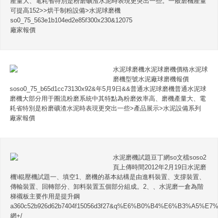
產量大、電耗省特別是粉磨礦渣水泥時表現更突出一些。一般磨機產量
可提高152>>烘干制粉設備>水泥球磨機
so0_75_563e1b104ed2e85f300x230&12075
廠家報價
水泥球磨機水泥球磨機價格水泥球
磨機型號水泥廠球磨機報價
soso0_75_b65d1cc73130x92&年5月9日&&普通水泥球磨機普通水泥球
磨機大部分用于圈流粉磨系統中其特點為粉磨效率高、磨機產量大、電
耗省特別是粉磨礦渣水泥時表現更突出一些>產品展示>水泥設備系列
廠家報價
水泥磨機試題豆丁網so文檔soso2
頁上傳時間2012年2月19日水泥磨
機\輥壓機試題一、填空1、磨機的基本結構是由進料裝置、支撐裝置、
傳輸裝置、回轉部分、卸料裝置五個部分組成。2、、水泥磨一倉為階
梯襯板主要作用是提升鋼
a360c52b926d62b7404f15056d3f27&q%E6%B0%B4%E6%B3%A
網+/