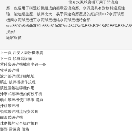
簡介水泥球磨機可用于開流粉
磨，也適用于與選粉機組成的循環圈流粉磨。水泥磨具有對物料適應性
強、能連續生產、破碎比大、易于調速粉磨產品的細詳情>>2水泥球磨
機簡水泥球磨機工水泥球磨機結水泥球磨機特全部
soa3607b8c54b3f79b665c51fa307de4547&q%E6%B0%B4%E6
搜索/
廠家報價
上一頁:
西安大磨粉機專賣
下一頁:
預粉磨設備
紫砂巖破碎機械多少錢一臺
牧草破碎機
瀘州破碎錘詳細地址
礦山 破碎機操作規程
慣性圓錐破碎機作用
沖擊式破碎機如何校平衡
礦山破碎機使用年限 購買
沖旋破碎機
顎式破碎機流程安裝圖
齒滾式破碎機
球磨機的安全操作規程
邯鄲 雷蒙磨 價格