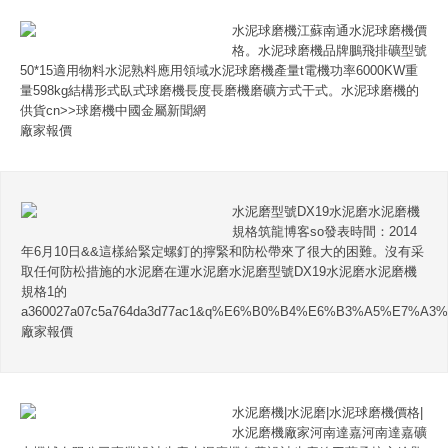
水泥球磨機江蘇南通水泥球磨機價
格。水泥球磨機品牌鵬飛排礦型號
50*15適用物料水泥熟料應用領域水泥球磨機產量t電機功率6000KW重
量598kg結構形式臥式球磨機長度長磨機磨礦方式干式。水泥球磨機的
供貨cn>>球磨機中國金屬新聞網
廠家報價
水泥磨型號DX19水泥磨水泥磨機
規格筑龍博客so發表時間：2014
年6月10日&&這樣給緊定螺釘的擰緊和防松帶來了很大的困難。沒有采
取任何防松措施的水泥磨在運水泥磨水泥磨型號DX19水泥磨水泥磨機
規格1的
a360027a07c5a764da3d77ac1&q%E6%B0%B4%E6%B3%A5%E7
廠家報價
水泥磨機|水泥磨|水泥球磨機價格|
水泥磨機廠家河南達嘉河南達嘉礦