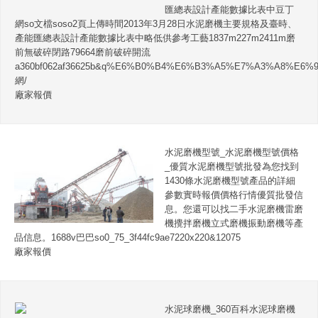
匯總表設計產能數據比表中豆丁
網so文檔soso2頁上傳時間2013年3月28日水泥磨機主要規格及臺時、
產能匯總表設計產能數據比表中略低供參考工藝1837m227m2411m磨
前無破碎閉路79664磨前破碎開流
a360bf062af36625b&q%E6%B0%B4%E6%B3%A5%E7%A3%A8%E
網/
廠家報價
水泥磨機型號_水泥磨機型號價格
_優質水泥磨機型號批發為您找到
1430條水泥磨機型號產品的詳細
參數實時報價價格行情優質批發信
息。您還可以找二手水泥磨機雷磨
機攪拌磨機立式磨機振動磨機等產
品信息。1688v巴巴so0_75_3f44fc9ae7220x220&12075
廠家報價
水泥球磨機_360百科水泥球磨機