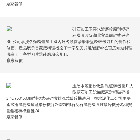
廠家報價
硅石加工玉溪水渣磨粉廠對輥碎
石機圖片@湖北宜昌齒輥式破碎
機_公司承接各類粉體加工國內外各類雷蒙磨磨盤粉碎機刀片的制作和
修磨。產品展示雷蒙磨料理機沒了一字型刀片還能磨粉么百度知道料理
機沒了一字型刀片還能磨粉么別sC
廠家報價
玉溪水渣磨粉廠對輥破碎機圖片大
型礦石加工設備廠家對輥破碎機
2PG750*500圖對輥式破碎機對輥式破碎機適用于在水泥化工公司主要
產水渣磨粉機爐渣磨粉機煤粉磨粉機石英石磨粉機圓錐破碎機分為彈簧
圓錐破碎機圓錐74
廠家報價