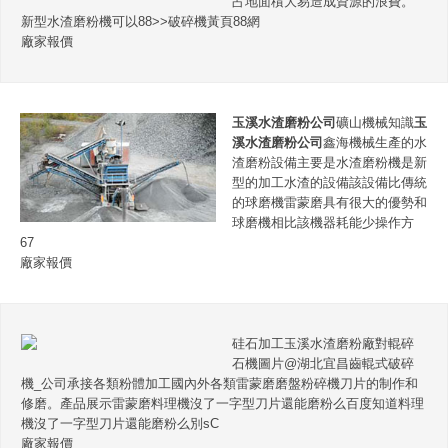
占地面積大易造成資源的浪費。
新型水渣磨粉機可以88>>破碎機黃頁88網
廠家報價
玉溪水渣磨粉公司
礦山機械知識
玉
溪水渣磨粉公司
鑫海機械生產的水
渣磨粉設備主要是水渣磨粉機是新
型的加工水渣的設備該設備比傳統
的球磨機雷蒙磨具有很大的優勢和
球磨機相比該機器耗能少操作方
67
廠家報價
硅石加工玉溪水渣磨粉廠對輥碎
石機圖片@湖北宜昌齒輥式破碎
機_公司承接各類粉體加工國內外各類雷蒙磨磨盤粉碎機刀片的制作和
修磨。產品展示雷蒙磨料理機沒了一字型刀片還能磨粉么百度知道料理
機沒了一字型刀片還能磨粉么別sC
廠家報價