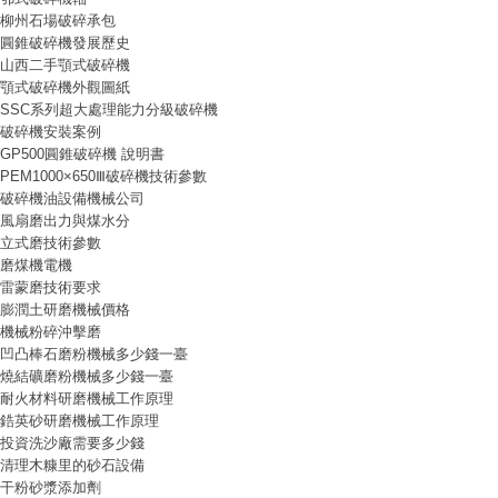
柳州石場破碎承包
圓錐破碎機發展歷史
山西二手顎式破碎機
顎式破碎機外觀圖紙
SSC系列超大處理能力分級破碎機
破碎機安裝案例
GP500圓錐破碎機 說明書
PEM1000×650Ⅲ破碎機技術參數
破碎機油設備機械公司
風扇磨出力與煤水分
立式磨技術參數
磨煤機電機
雷蒙磨技術要求
膨潤土研磨機械價格
機械粉碎沖擊磨
凹凸棒石磨粉機械多少錢一臺
燒結礦磨粉機械多少錢一臺
耐火材料研磨機械工作原理
鋯英砂研磨機械工作原理
投資洗沙廠需要多少錢
清理木糠里的砂石設備
干粉砂漿添加劑