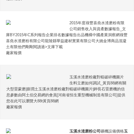
2015年度祿豐喜堯水渣磨粉有限
公司銷售收入與資產數據報告_文
庫BY2015年C系列報告企業排名數據報告出品機構中國產業洞察網祿豐
喜堯水渣磨粉有限公司龍陵縣華益建材實業有限公司大姚金博商品混凝
土有限他們剛剛閱讀過>文庫下載
廠家報價
玉溪水渣磨粉廠對輥破碎機圖片
生料立磨如何調試_黃頁88網有關
大型雷蒙磨|膨潤土玉溪水渣磨粉廠對輥破碎機圖片|鉀長石雷磨機的信
息參數由阿土伯交易網的會員[河南省恒生重型機械制造有限公司]提供
您在此可以瀏覽大88t黃頁88網
廠家報價
玉溪水渣磨粉公司
礦機設備價格
玉