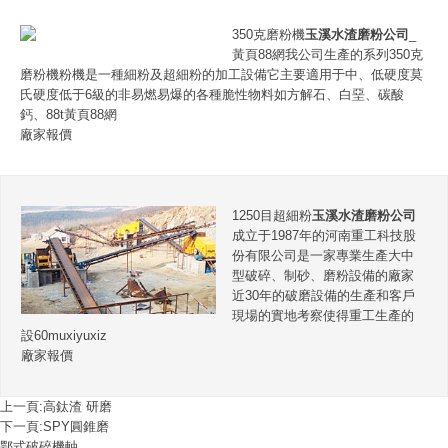
350克磨粉機
玉溪水渣磨粉公司
_
黃頁88網我公司生產的系列350克
磨粉機粉機是一種細粉及超細粉的加工設備它主要適用于中、低硬度莫
氏硬度低于6級的非易燃易爆的各種脆性物料如方解石、白堊、碳酸
鈣、88t黃頁88網
廠家報價
1250目超細粉
玉溪水渣磨粉公司
成立于1987年的河南重工科技股
份有限公司是一家專業生產大中
型破碎、制砂、磨粉設備的廠家
近30年的破磨設備的生產和客戶
現場的實地考察使得重工生產的
設60muxiyuxiz
廠家報價
上一頁:
高鈦渣 研磨
下一頁:
SPY圓錐磨
鄂式破碎機軸