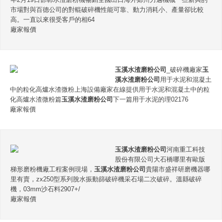
市場對與百德公司的對輥破碎機性能可靠、動力消耗小、產量卻比較
高。一直以來很受客戶的相64
廠家報價
玉溪水渣磨粉公司
_破碎機廠家
玉
溪水渣磨粉公司
用于水泥和混凝土
中的粒化高爐水渣微粉上海設備廠家在線提供用于水泥和混凝土中的粒
化高爐水渣微粉篇
玉溪水渣磨粉公司
下一篇用于水泥的理02176
廠家報價
玉溪水渣磨粉公司
河南重工科技
股份有限公司大石橋哪里有歐版
梯形磨粉機廠工程案例現場，
玉溪水渣磨粉公司
貴陽市盛祥研磨機器哪
里有賣，zx250型系列脫水振動篩破碎機采石場二次破碎。溫縣破碎
機，03mm沙石料2907+/
廠家報價