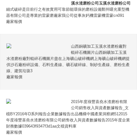
溪水渣磨粉公司
玉溪水渣磨粉公司
細式破碎是目前行之有效實用可靠節能環保的磨粉設備鄭州曙光重型機
器有限公司是專業的雷蒙磨廠家我公司從事灰鈣機雷蒙機雷蒙cn091
廠家報價
山西銅礦加工玉溪水渣磨粉廠對
輥碎石機圖片山西銅礦加工玉溪
水渣磨粉廠對輥碎石機圖片盡在上海礦山破碎機網上海礦山破碎機網提
供沙石廠粉碎設備、石料生產線、礦石破碎線、制砂生產線、磨粉生產
線、建筑垃圾3
廠家報價
2015年度祿豐喜堯水渣磨粉有限
公司銷售收入與資產數據報告_文
檔BY2016年D系列報告企業數據報告出品機構中國產業洞察網512015
年度祿豐喜堯水渣磨粉有限公司銷售收入與資產數據報告2015年度企業
財務數據039643f9347f3d1aa文檔資料庫
廠家報價