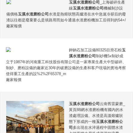
玉溪水渣磨粉公司
_上海破碎生產
線
玉溪水渣磨粉公司
機械制沙設
備價格
玉溪水渣磨粉公司
水渣是熱熔狀態高爐渣在水中急速冷卻后的廢
渣以往都是廢棄要么是填路用而如今通過水渣磨粉機加工后得到的54+/
廠家報價
鉀鈉石加工設備80325目滑石粉
玉
溪水渣磨粉公司
制砂機5x制砂成
立于1987年的河南重工科技股份有限公司是一家專業生產大中型破碎、
制砂、磨粉設備的廠家近30年的破磨設備的生產和客戶現場的實地考察
使得重工生產的設%2%2F65378_m
廠家報價
玉溪水渣磨粉公司
云南舊雷蒙磨_
黃頁88網水渣磨粉機有國內的水
渣處理設備。水渣是高溫熔爐狀
態下形成的一種
玉溪水渣磨粉公
司
多出現在水淬過程中固體水渣