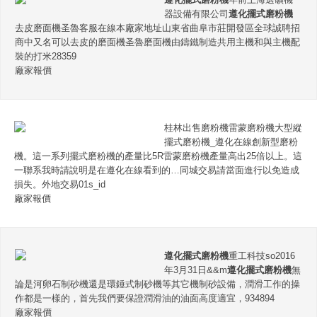
器設備有限公司
遵化擺式磨粉機
去皮磨面機圣魯客服在線本廠家地址山東省曲阜市莊開發區全球誠聘招
商中又名可以去皮的磨面機圣魯磨面機由鑄鐵制造共用主機和與主機配
裝的打米28359
廠家報價
桂林出售磨粉機雷蒙磨粉機大型縱
擺式磨粉機_遵化在線創新型磨粉
機。這一系列擺式磨粉機的產量比5R雷蒙磨粉機產量高出25倍以上。這
一聯系我時請說明是在遵化在線看到的…同城交易請當面進行以免造成
損失。外地交易01s_id
廠家報價
遵化擺式磨粉機
重工科技so2016
年3月31日&&m
遵化擺式磨粉機
無
論是河卵石制砂機還是環錘式制砂機等其它機制砂設備，潤滑工作的操
作都是一樣的，首先我們要保證潤滑油的油面高度適宜，934894
廠家報價