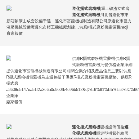
遵化擺式磨粉機
|重工礦渣立式磨
遵化擺式磨粉機
河北省遵化市東
新莊鎮礦山成套設備干選…遵化市富龍機械制造有限公司原遵化市巨力
液壓機械設備廠遵化市輕工機械廠創建…供應r擺式磨粉機雷蒙機moji
廠家報價
供應R擺式磨粉機雷蒙機供應R擺
式磨粉機雷蒙機批發價格企業庫網
提供遵化市富龍機械制造有限公司相關企業介紹及產品信息主要以供應
R擺式磨粉機雷蒙機為主還包括了供應R擺式磨粉機雷蒙機價格、供應R
擺式磨
a3609e5147ea51f2a2c6a0c9e0fb4e96b512&q%E9%81%B5%E5
企業庫
廠家報價
遵化擺式磨粉機
礦機設備價格
遵
化擺式磨粉機
踵定型機紫外線照