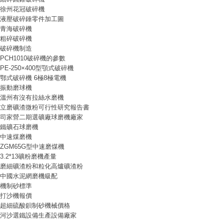
徐州花冠破碎機
液壓破碎錘零件加工圖
青海破碎機
粗碎破碎機
破碎機制造
PCH1010破碎機的參數
PE-250×400型顎式破碎機
鄂式破碎機 6極8極電機
振動磨球機
溫州有沒有拉絲水磨機
立磨礦渣微粉可行性研究報告書
司家營二期選礦廠球磨機廠家
鐵礦石球磨機
中速煤磨機
ZGM65G型中速磨煤機
3.2*13礦粉磨機產量
磨細礦渣粉和粒化高爐礦渣粉
中國水泥網磨機級配
機制砂標準
打沙機報價
超細硫酸鋇制砂機械價格
河沙選鐵設備生產設備廠家