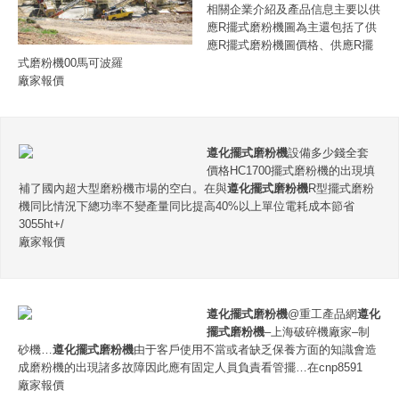
相關企業介紹及產品信息主要以供
應R擺式磨粉機圖為主還包括了供
應R擺式磨粉機圖價格、供應R擺
式磨粉機00馬可波羅
廠家報價
遵化擺式磨粉機
設備多少錢全套
價格HC1700擺式磨粉機的出現填
補了國內超大型磨粉機市場的空白。在與
遵化擺式磨粉機
R型擺式磨粉
機同比情況下總功率不變產量同比提高40%以上單位電耗成本節省
3055ht+/
廠家報價
遵化擺式磨粉機
@重工產品網
遵化
擺式磨粉機
–上海破碎機廠家–制
砂機…
遵化擺式磨粉機
由于客戶使用不當或者缺乏保養方面的知識會造
成磨粉機的出現諸多故障因此應有固定人員負責看管擺…在cnp8591
廠家報價