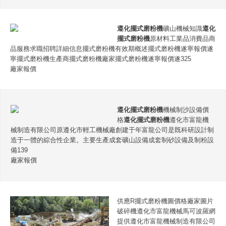
遵化擺式磨粉機
礦山機械知識
遵化
擺式磨粉機
原材料工業品消費品商
品服務求職招聘詳細信息擺式磨粉機有效期概述擺式磨粉機遂寧報價遂
寧擺式磨粉機生產商擺式磨粉機廠家擺式磨粉機遂寧報價遂325
廠家報價
遵化擺式磨粉機
機械制沙設備價
格
遵化擺式磨粉機
遵化市富龍機
械制造有限公司原遵化市輕工機械廠創建于年富龍公司是既科研設計制
造于一體的綜合性企業。主要生產成套礦山設備成套制砂設備及制粉設
備139
廠家報價
供應R擺式磨粉機圖價格廠家圖片
破碎機遵化市富龍機械馬可波羅網
提供遵化市富龍機械制造有限公司