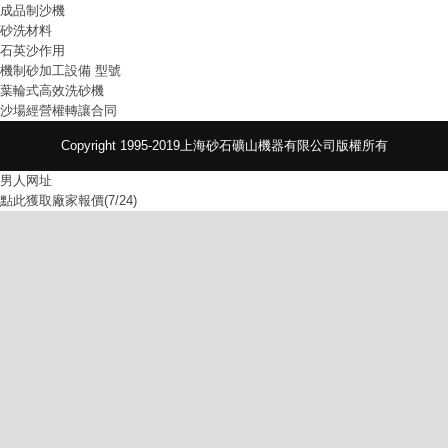
成品制沙機
砂洗材料
石英沙作用
機制砂加工設備 型號
葉輪式高效洗砂機
沙場經營權轉讓合同
Copyright 1995-2019上海砂石礦山機器有限公司版權所有
男人网址
點此獲取廠家報價(7/24)