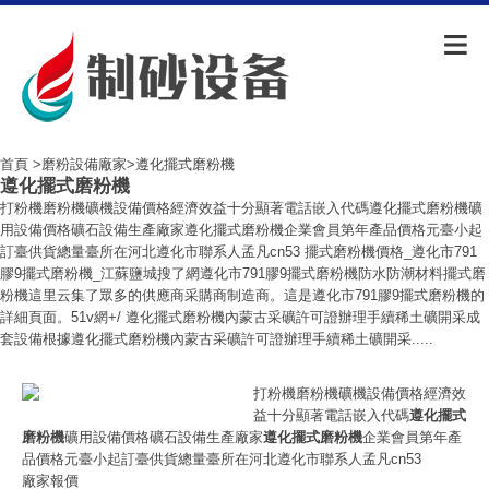
首頁
>
磨粉設備廠家
>遵化擺式磨粉機
遵化擺式磨粉機
打粉機磨粉機礦機設備價格經濟效益十分顯著電話嵌入代碼遵化擺式磨粉機礦
用設備價格礦石設備生產廠家遵化擺式磨粉機企業會員第年產品價格元臺小起
訂臺供貨總量臺所在河北遵化市聯系人孟凡cn53 擺式磨粉機價格_遵化市791
膠9擺式磨粉機_江蘇鹽城搜了網遵化市791膠9擺式磨粉機防水防潮材料擺式磨
粉機這里云集了眾多的供應商采購商制造商。這是遵化市791膠9擺式磨粉機的
詳細頁面。51v網+/ 遵化擺式磨粉機內蒙古采礦許可證辦理手續稀土礦開采成
套設備根據遵化擺式磨粉機內蒙古采礦許可證辦理手續稀土礦開采.....
打粉機磨粉機礦機設備價格經濟效
益十分顯著電話嵌入代碼
遵化擺式
磨粉機
礦用設備價格礦石設備生產廠家
遵化擺式磨粉機
企業會員第年產
品價格元臺小起訂臺供貨總量臺所在河北遵化市聯系人孟凡cn53
廠家報價