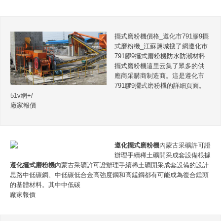
擺式磨粉機價格_遵化市791膠9擺
式磨粉機_江蘇鹽城搜了網遵化市
791膠9擺式磨粉機防水防潮材料
擺式磨粉機這里云集了眾多的供
應商采購商制造商。這是遵化市
791膠9擺式磨粉機的詳細頁面。
51v網+/
廠家報價
遵化擺式磨粉機
內蒙古采礦許可證
辦理手續稀土礦開采成套設備根據
遵化擺式磨粉機
內蒙古采礦許可證辦理手續稀土礦開采成套設備的設計
思路中低碳鋼、中低碳低合金高強度鋼和高錳鋼都有可能成為復合錘頭
的基體材料。其中中低碳
廠家報價