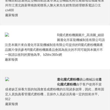
射機自動急速熱定型機自動急速冷凍定型機硫化鞋生產線地址福建省泉
州市江濱北路新華南路尾聯系人陳火來先生銷售部經理聯系電話◎主
cn400
廠家報價
R擺式磨粉機圖圖片_高清圖_細節
圖遵化市富龍機械制造有限公司請
注意本圖片來自遵化市富龍機械制造有限公司提供的R擺式磨粉機圖產
品圖片僅供參考R擺式磨粉機圖產品會因為批次的不同可能與本圖片不
一致請以收到的實物為準。b2bhc360v網
廠家報價
遵化擺式磨粉機
礦山機械設備
遵
化擺式磨粉機
由于客戶使用不當
或者缺乏保養方面的知識會造成磨粉機的出現諸多故障，因此，應有固
定人員負責看管擺式磨粉機，且操作人員必須具備一定的技術水平。
912
廠家報價