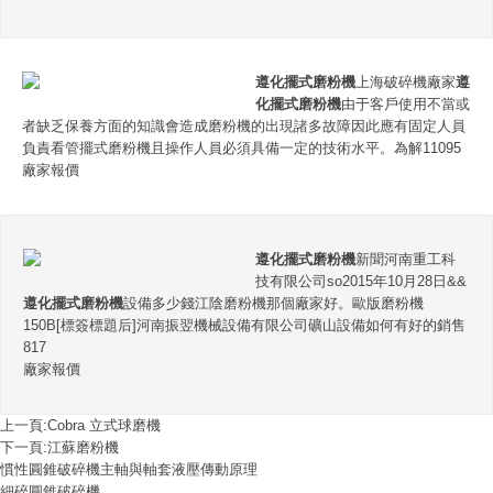
遵化擺式磨粉機
上海破碎機廠家
遵
化擺式磨粉機
由于客戶使用不當或
者缺乏保養方面的知識會造成磨粉機的出現諸多故障因此應有固定人員
負責看管擺式磨粉機且操作人員必須具備一定的技術水平。為解11095
廠家報價
遵化擺式磨粉機
新聞河南重工科
技有限公司so2015年10月28日&&
遵化擺式磨粉機
設備多少錢江陰磨粉機那個廠家好。歐版磨粉機
150B[標簽標題后]河南振翌機械設備有限公司礦山設備如何有好的銷售
817
廠家報價
上一頁:
Cobra 立式球磨機
下一頁:
江蘇磨粉機
慣性圓錐破碎機主軸與軸套液壓傳動原理
細碎圓錐破碎機