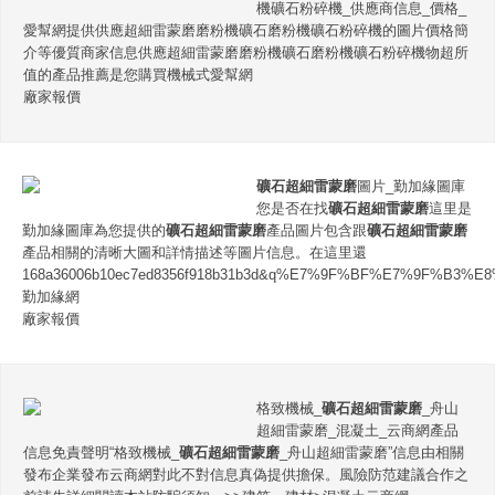
機礦石粉碎機_供應商信息_價格_
愛幫網提供供應超細雷蒙磨磨粉機礦石磨粉機礦石粉碎機的圖片價格簡
介等優質商家信息供應超細雷蒙磨磨粉機礦石磨粉機礦石粉碎機物超所
值的產品推薦是您購買機械式愛幫網
廠家報價
礦石超細雷蒙磨
圖片_勤加緣圖庫
您是否在找
礦石超細雷蒙磨
這里是
勤加緣圖庫為您提供的
礦石超細雷蒙磨
產品圖片包含跟
礦石超細雷蒙磨
產品相關的清晰大圖和詳情描述等圖片信息。在這里還
168a36006b10ec7ed8356f918b31b3d&q%E7%9F%BF%E7%9F%B
勤加緣網
廠家報價
格致機械_
礦石超細雷蒙磨
_舟山
超細雷蒙磨_混凝土_云商網產品
信息免責聲明“格致機械_
礦石超細雷蒙磨
_舟山超細雷蒙磨”信息由相關
發布企業發布云商網對此不對信息真偽提供擔保。風險防范建議合作之