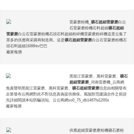
雷蒙磨粉機_
礦石超細雷蒙磨
白云
石雷蒙磨粉機石料超細
礦石超細
雷蒙磨
白云石雷蒙磨粉機石頭石料超細粉碎機雷蒙磨粉碎機這里云集了
眾多的供應商采購商制造商。這是
礦石超細雷蒙磨
白云石雷蒙磨粉機石
頭石料超細1688htv巴巴
廠家報價
黑龍江雷蒙磨、萬科雷蒙磨、
礦石
超細雷蒙磨
_河南雷磨機_云商網
免責聲明黑龍江雷蒙磨、萬科雷蒙磨、
礦石超細雷蒙磨
信息由相關發布
企業發布云商網對此不對信息真偽提供擔保。風險防范建議合作之前請
先詳細閱讀本站防騙須知。云云商網so0_75_db1487fa1200x
廠家報價
供應超細雷蒙磨磨粉機礦石磨粉