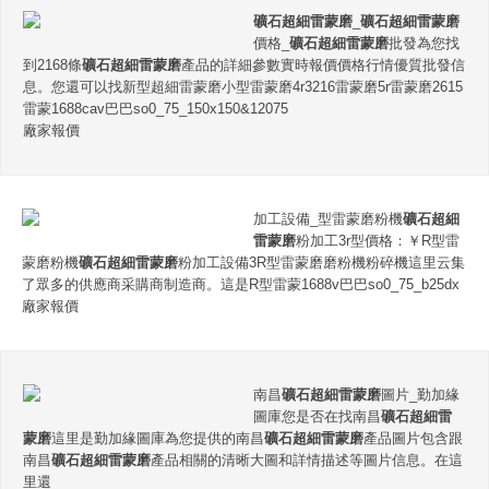
礦石超細雷蒙磨
_
礦石超細雷蒙磨
價格_
礦石超細雷蒙磨
批發為您找
到2168條
礦石超細雷蒙磨
產品的詳細參數實時報價價格行情優質批發信
息。您還可以找新型超細雷蒙磨小型雷蒙磨4r3216雷蒙磨5r雷蒙磨2615
雷蒙1688cav巴巴so0_75_150x150&12075
廠家報價
加工設備_型雷蒙磨粉機
礦石超細
雷蒙磨
粉加工3r型價格：￥R型雷
蒙磨粉機
礦石超細雷蒙磨
粉加工設備3R型雷蒙磨磨粉機粉碎機這里云集
了眾多的供應商采購商制造商。這是R型雷蒙1688v巴巴so0_75_b25dx
廠家報價
南昌
礦石超細雷蒙磨
圖片_勤加緣
圖庫您是否在找南昌
礦石超細雷
蒙磨
這里是勤加緣圖庫為您提供的南昌
礦石超細雷蒙磨
產品圖片包含跟
南昌
礦石超細雷蒙磨
產品相關的清晰大圖和詳情描述等圖片信息。在這
里還