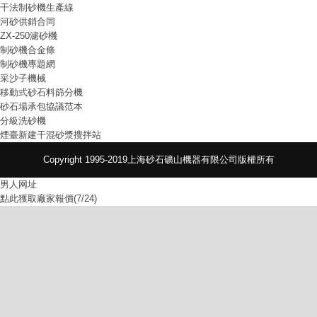
干法制砂機生產線
河砂供銷合同
ZX-250濾砂機
制砂機合金條
制砂機專題網
采沙子機械
移動式砂石料篩分機
砂石場承包協議范本
分級洗砂機
煙臺新建干混砂漿攪拌站
Copyright 1995-2019上海砂石礦山機器有限公司版權所有
男人网址
點此獲取廠家報價(7/24)