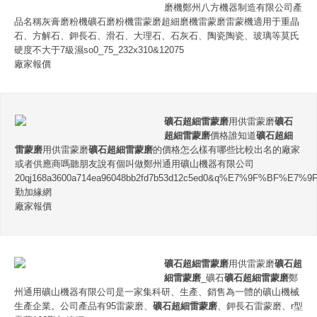
磨機鄭州八方機器制造有限公司產
品名稱灰膏磨粉機礦石磨粉機雷蒙磨超細磨機雷蒙磨雷蒙機適用于重晶
石、方解石、鉀長石、滑石、大理石、石灰石、陶瓷陶瓷、玻璃等莫氏
硬度不大于7級濕so0_75_232x310&12075
廠家報價
礦石超細雷蒙磨
用供雷蒙磨
礦石
超細雷蒙磨
價格誰知道
礦石超細
雷蒙磨
用供雷蒙磨
礦石超細雷蒙磨
的價格怎么樣有哪些比較出名的廠家
或者供應商嗎聽朋友說有個叫做鄭州通用礦山機器有限公司
20qj168a3600a714ea96048bb2fd7b53d12c5ed0&q%E7%9F%BF
勤加緣網
廠家報價
礦石超細雷蒙磨
用供雷蒙磨
礦石超
細雷蒙磨
_礦石
礦石超細雷蒙磨
鄭
州通用礦山機器有限公司是一家集科研、生產、銷售為一體的礦山機械
生產企業。公司產品有95雷蒙磨、
礦石超細雷蒙磨
、鉀長石雷蒙磨、r型