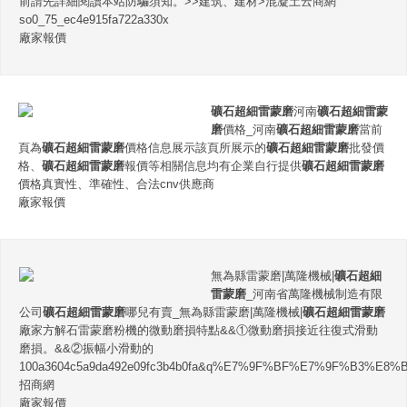
前請先詳細閱讀本站防騙須知。>>建筑、建材>混凝土云商網
so0_75_ec4e915fa722a330x
廠家報價
礦石超細雷蒙磨
河南
礦石超細雷蒙
磨
價格_河南
礦石超細雷蒙磨
當前
頁為
礦石超細雷蒙磨
價格信息展示該頁所展示的
礦石超細雷蒙磨
批發價
格、
礦石超細雷蒙磨
報價等相關信息均有企業自行提供
礦石超細雷蒙磨
價格真實性、準確性、合法cnv供應商
廠家報價
無為縣雷蒙磨|萬隆機械|
礦石超細
雷蒙磨
_河南省萬隆機械制造有限
公司
礦石超細雷蒙磨
哪兒有賣_無為縣雷蒙磨|萬隆機械|
礦石超細雷蒙磨
廠家方解石雷蒙磨粉機的微動磨損特點&&①微動磨損接近往復式滑動
磨損。&&②振幅小滑動的
100a3604c5a9da492e09fc3b4b0fa&q%E7%9F%BF%E7%9F%B3%
招商網
廠家報價