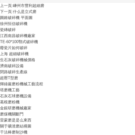
上一頁:
嵊州市豐利超細磨
下一頁:
什么是立式磨
圓錐破碎機 平面圖
徐州恒信破碎機
瓷磚破碎
江西南昌破碎機廠家
TE-60*100鄂式破碎機
廢瓷片如何破碎
上海 超細破碎機
生石灰破碎機械價格
濟南破碎設備
閉路破碎生產線
超壓T型磨
輝綠巖磨粉機械工藝流程
塔磨機工藝
石灰石球磨機設備
葛根磨粉機
金銀研磨機械廠家
磨煤機關斷門
雷蒙磨是是么東西
關于礦渣磨結構圖
干法棒磨制沙機