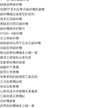
鑄鐵液壓破碎機
有關PF系列反擊式破碎機的參數
破碎機械設備選型的原則
瑞安石頭破碎機
實驗室封閉式破碎機
破碎機破碎的圖片
Vt160—4破碎機
京立牌破碎機
移動破碎站用于石灰石破碎機
化驗室用破碎機
氧化鎂磨粉機械多少錢一臺
礦渣立磨微粉企業列表
雷蒙磨粉機的維修
碳酸鈣干磨機
膨潤土球磨機
球磨車間鈣鎂磷肥工藝流程
立式粉磨機結構
靖佑自動磨機
山東招遠市球磨機生產廠家
江蘇南通石磨機缸
洗砂機參數
炭黑制砂機械多少錢一臺