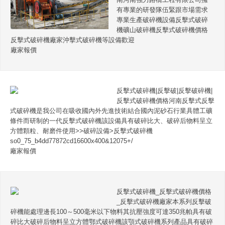
有專業的研發隊伍緊跟市場需求
專業生產破碎機設備反擊式破碎
機礦山破碎機反擊式破碎機價格
反擊式破碎機廠家沖擊式破碎機等設備歡迎
廠家報價
反擊式破碎機|反擊破|反擊破碎機|
反擊式破碎機價格河南反擊式反擊
式破碎機是我公司在吸收國內外先進技術結合國內泥砂石行業具體工礦
條件而研制的一代反擊式破碎機該設備具有破碎比大、破碎后物料呈立
方體顆粒、耐磨件使用>>破碎設備>反擊式破碎機
so0_75_b4dd77872cd16600x400&12075+/
廠家報價
反擊式破碎機_反擊式破碎機價格
_反擊式破碎機廠家本系列反擊破
碎機能處理邊長100～500毫米以下物料其抗壓強度可達350兆帕具有破
碎比大破碎后物料呈立方體鄂式破碎機該顎式破碎機系列產品具有破碎