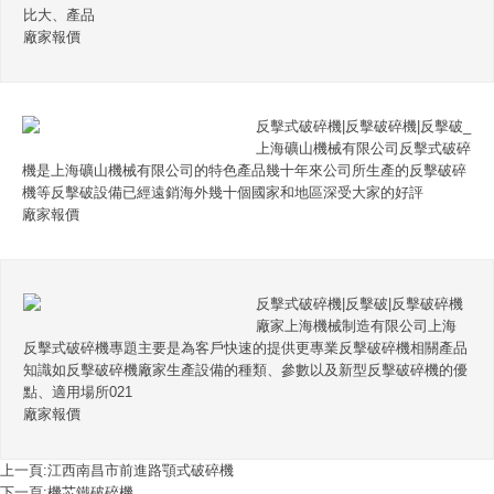
比大、產品
廠家報價
反擊式破碎機|反擊破碎機|反擊破_
上海礦山機械有限公司反擊式破碎
機是上海礦山機械有限公司的特色產品幾十年來公司所生產的反擊破碎
機等反擊破設備已經遠銷海外幾十個國家和地區深受大家的好評
廠家報價
反擊式破碎機|反擊破|反擊破碎機
廠家上海機械制造有限公司上海
反擊式破碎機專題主要是為客戶快速的提供更專業反擊破碎機相關產品
知識如反擊破碎機廠家生產設備的種類、參數以及新型反擊破碎機的優
點、適用場所021
廠家報價
上一頁:
江西南昌市前進路顎式破碎機
下一頁:
機芯鐵破碎機