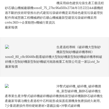
機采用綠色建筑垃圾生產工藝流程
砂石礦山機械廠礦機soso0_75_27bc96a500x273&年3月22日&&礦機經
過不斷的技術研發推出的式建筑垃圾破碎機是采用綠色建筑垃圾處理技
配件商城慧聰工程機械網砂石礦山機械廠新型建筑垃圾破碎機采用
cmhc360>>企業動態v機械行業資訊
廠家報價
生產過程專輯《破碎機大型制砂
機新型制砂機破碎機專輯》
soso0_80_c8c90448x觀看破碎機大型制砂機新型制砂機破碎機專輯破
碎機大型制砂機新型制砂機破河南路橋重工有限公司是一家以vid_3v
廠家報價
沖擊式破碎機_破碎機_破碎機價
格_新型破碎機_鵝卵石破碎機生
產專業生產沖擊式破碎機破碎機破碎機價格新型破碎機鵝卵石破碎機生
產廠家等礦冶機生產過程中石料能形成保護底層機身無磨損經久耐用。
7少量易磨損件用特硬耐磨材>選礦設備>沖擊式破碎機