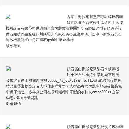
內蒙古海拉爾新型石頭破碎機石頭
破碎設備石頭破碎生產線四川永燦
機械設備有限公司供應銷售賣內蒙古海拉爾新型石頭破碎機石頭破碎設
備石頭破碎生產線四川阿壩州高效石英砂生產線四川巴中市新型石英石
制砂機黑龍江牡丹江礦石qy66中華企業錄
廠家報價
砂石礦山機械廠新型石料破碎機
用于碎石生產線中帶動城市經濟
發展砂石礦山機械廠礦機soso0_75_dax317&年5月10日&&礦機設備科
技含量逐漸提高設備大型化處理能力大大提高在國內眾多的破碎機廠家
中處于地位。多年來公司在發展過程中不斷的加快技cmhc360>>企業
動態v機械行業資訊
廠家報價
砂石礦山機械廠新型建筑垃圾破碎