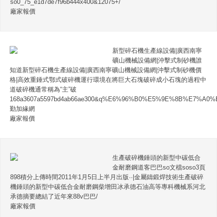
so0_75_e1d7de7f96b444x400&12075+/
廠家報價
新型碎石機生產線設備|廣西南寧
礦山機械設備網|沖擊式制砂機誰
知道新型碎石機生產線設備|廣西南寧礦山機械設備網|沖擊式制砂機價
格|高效重錘式鄂式破碎機運行環境在將巨大石塊破碎成小石塊的過程中
道破碎機通常稱為“主”破
168a3607a5597bd4ab66ae300&q%E6%96%B0%E5%9E%8B%E7
勤加緣網
廠家報價
生產破碎機錘頭的新型中碳低合
金耐磨鋼道客巴巴so文檔soso3頁
898積分上傳時間2011年1月5日上半月出版··|金屬鑄鍛焊技術生產破碎
機錘頭的新型中碳低合金耐磨鋼柴增田冰承德石油高等專科機械系河北
承德摘要總結了近年來88v巴巴/
廠家報價