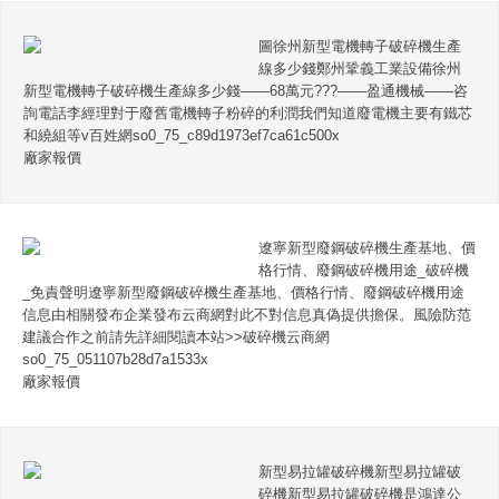
圖徐州新型電機轉子破碎機生產
線多少錢鄭州鞏義工業設備徐州
新型電機轉子破碎機生產線多少錢——68萬元???——盈通機械——咨
詢電話李經理對于廢舊電機轉子粉碎的利潤我們知道廢電機主要有鐵芯
和繞組等v百姓網so0_75_c89d1973ef7ca61c500x
廠家報價
遼寧新型廢鋼破碎機生產基地、價
格行情、廢鋼破碎機用途_破碎機
_免責聲明遼寧新型廢鋼破碎機生產基地、價格行情、廢鋼破碎機用途
信息由相關發布企業發布云商網對此不對信息真偽提供擔保。風險防范
建議合作之前請先詳細閱讀本站>>破碎機云商網
so0_75_051107b28d7a1533x
廠家報價
新型易拉罐破碎機新型易拉罐破
碎機新型易拉罐破碎機是鴻達公