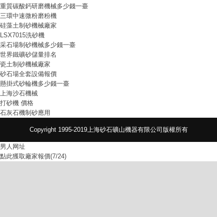
重質碳酸鈣研磨機械多少錢一臺
三環中速微粉磨粉機
硅藻土制砂機械廠家
LSX7015洗砂機
采石場制砂機械多少錢一臺
世界鐵礦砂儲量排名
瓷土制砂機械廠家
砂石場全套設備報價
懸掛式砂輪機多少錢一臺
上海沙石機械
打砂機 價格
石灰石機制砂應用
Copyright 1995-2019上海砂石礦山機器有限公司版權所有
男人网址
點此獲取廠家報價(7/24)