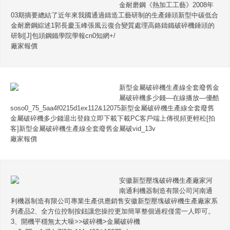
金耐磨鋼《熱加工工藝》2008年
03期摘要總結了近年來我國通過鑄造工藝研制的生產錘頭新型中碳低合
金耐磨鋼綜述1郭長慶玉峰張風云復合變質處理高鉻鑄鐵破碎機錘頭的
研制[J]包頭鋼鐵學院學報cn0知網+/
廠家報價
新型金屬破碎機生產線全套廢舊金
屬破碎機多少錢—在線播放—優酷
soso0_75_5aa4f0215d1ex112&12075新型金屬破碎機生產線全套廢舊
金屬破碎機多少錢退出登錄立即下載下載PC客戶端上傳視頻更輕松[拍
客]新型金屬破碎機生產線全套廢舊金屬破vid_13v
廠家報價
安徽新型壓塊破碎機生產廠家河
南通利機器制造有限公司河南通
利機器制造有限公司專業生產供應銷售安徽新型壓塊破碎機生產廠家系
列產品2、全方位控制按鈕讓您操控更加簡單整個過程僅需一人即可。
3、開機平穩無太大噪>>破碎機>金屬破碎機