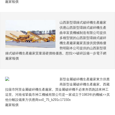
廠家報價
山西新型環錘式破碎機生產廠家
供應山西新型環錘式破碎機生產
曲阜富貴機械制造有限公司提供
多種型號的山西新型環錘式破碎
機生產廠家廠家直接供貨價格優
勢明顯本公司提供的山西新型環
錘式破碎機生產廠家質量過硬價格優惠。想找>>破碎設備一步電子網
廠家報價
新型金屬破碎機生產廠家東方供應
商新型金屬破碎機生產廠家。西藏
拉薩市阿里金屬破碎機生產廠家。買金屬破碎機不必東奔西跑請來神工
這里。河南省鞏義市神工機械有限公司是一家成立于1983年的機械>>其
他分離設備東方供應商so0_75_b291c17150x
廠家報價