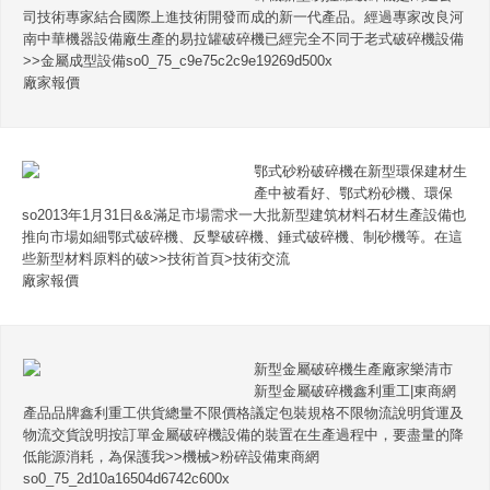
司技術專家結合國際上進技術開發而成的新一代產品。經過專家改良河
南中華機器設備廠生產的易拉罐破碎機已經完全不同于老式破碎機設備
>>金屬成型設備so0_75_c9e75c2c9e19269d500x
廠家報價
鄂式砂粉破碎機在新型環保建材生
產中被看好、鄂式粉砂機、環保
so2013年1月31日&&滿足市場需求一大批新型建筑材料石材生產設備也
推向市場如細鄂式破碎機、反擊破碎機、錘式破碎機、制砂機等。在這
些新型材料原料的破>>技術首頁>技術交流
廠家報價
新型金屬破碎機生產廠家樂清市
新型金屬破碎機鑫利重工|東商網
產品品牌鑫利重工供貨總量不限價格議定包裝規格不限物流說明貨運及
物流交貨說明按訂單金屬破碎機設備的裝置在生產過程中，要盡量的降
低能源消耗，為保護我>>機械>粉碎設備東商網
so0_75_2d10a16504d6742c600x