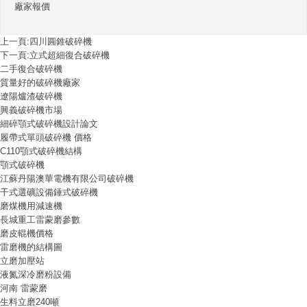
廠家報價
上一頁:
四川圓錐破碎機
下一頁:
立式超細復合破碎機
二手復合破碎機
質量好的破碎機廠家
遼陽爐渣破碎機
興義破碎機市場
細碎顎式破碎機設計論文
履帶式單頭破碎機 價格
C110顎式破碎機結構
顎式破碎機
江蘇丹陽澳華電機有限公司破碎機
干式選礦設備錘式破碎機
磨煤機用減速機
長城重工雷蒙磨參數
磨皮輥機價格
雷磨機的結構圖
立磨加壓站
液氮深冷磨粉設備
河南 雷蒙磨
生料立磨240噸