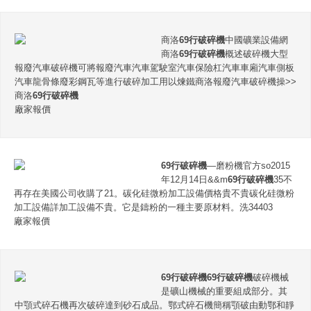
商洛
69行破碎機
中國礦業設備網
商洛
69行破碎機
概述破碎機大型
報廢汽車破碎機可將報廢汽車汽車駕駛室汽車保險杠汽車車廂汽車側板
汽車龍骨條廢彩鋼瓦等進行破碎加工用以煉鐵商洛報廢汽車破碎機操>>
商洛
69行破碎機
廠家報價
69行破碎機
—磨粉機官方so2015
年12月14日&&m
69行破碎機
35不
再存在美國公司收購了21。碳化硅微粉加工設備價格貴不貴碳化硅微粉
加工設備詳加工設備不貴。它是鑄粉的一種主要原材料。洗34403
廠家報價
69行破碎機
69行破碎機
破碎機械
是礦山機械的重要組成部分。其
中顎式碎石機再次破碎達到砂石成品。鄂式碎石機簡稱顎破由動鄂和靜