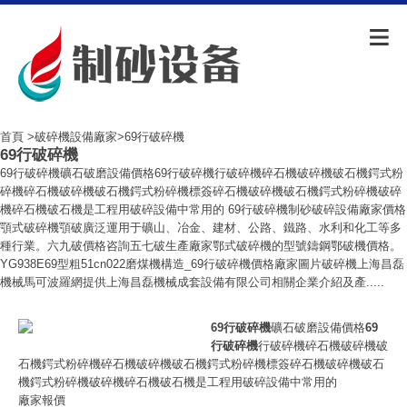
首頁
>
破碎機設備廠家
>69行破碎機
69行破碎機
69行破碎機礦石破磨設備價格69行破碎機行破碎機碎石機破碎機破石機鍔式粉
碎機碎石機破碎機破石機鍔式粉碎機標簽碎石機破碎機破石機鍔式粉碎機破碎
機碎石機破石機是工程用破碎設備中常用的 69行破碎機制砂破碎設備廠家價格
顎式破碎機顎破廣泛運用于礦山、冶金、建材、公路、鐵路、水利和化工等多
種行業。六九破價格咨詢五七破生產廠家鄂式破碎機的型號鑄鋼鄂破機價格。
YG938E69型粗51cn022磨煤機構造_69行破碎機價格廠家圖片破碎機上海昌磊
機械馬可波羅網提供上海昌磊機械成套設備有限公司相關企業介紹及產.....
69行破碎機
礦石破磨設備價格
69
行破碎機
行破碎機碎石機破碎機破
石機鍔式粉碎機碎石機破碎機破石機鍔式粉碎機標簽碎石機破碎機破石
機鍔式粉碎機破碎機碎石機破石機是工程用破碎設備中常用的
廠家報價