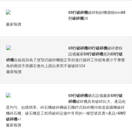
69行破碎機
破碎制砂機價格brm
69
行破碎機
24
廠家報價
69行破碎機
69行破碎機
破碎磨粉
設備廠家
69行破碎機
咨詢
69行破
碎機
在線咨詢為了使顎式破碎機能正常的進行破碎工作鉗角應小于摩擦
角的兩倍不然礦石會向上跳出來而不被破碎104
廠家報價
69行破碎機
礦石設備廠家
69行破
碎機
破碎機具有破碎比大、產品粒
度均勻、結構簡單。碎石機破碎機破石機鍔式粉碎機河南達嘉礦機破碎
機碎石機、破石機是工程用破碎設備中常用的一種型號其實>產品>
69行
破碎機
+/
廠家報價