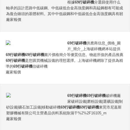
根據
69行破碎機
分選篩使用什么
軸承的設計思路中低碳鋼、中低碳低合金高強度鋼和高錳鋼都有可能成
為復合錘頭的基體材料。其中中低碳鋼和中低碳低合金高強度鋼具有韌
廠家報價
69行破碎機
供應商信息_價格_圖
片_簡介_上海破碎機網本站提供
69行破碎機
69行破碎機
圖片價格簡介等優質信息。物超所值的產品推薦
69行破碎機
是您購買機械設備的理想選擇。上海破碎機網除了提供為精
準的
69行破碎機
信破碎機
廠家報價
69行破碎機
69行破碎機
破碎機廠
家破碎設備|磨粉設備|選礦設備|制
砂設備|礦石加工設備|移動破碎機
69行破碎機
69行破碎機
東莞市尼嘉斯
塑膠機械有限公司主營產品供料系統除濕干%2%2F16105_m
廠家報價