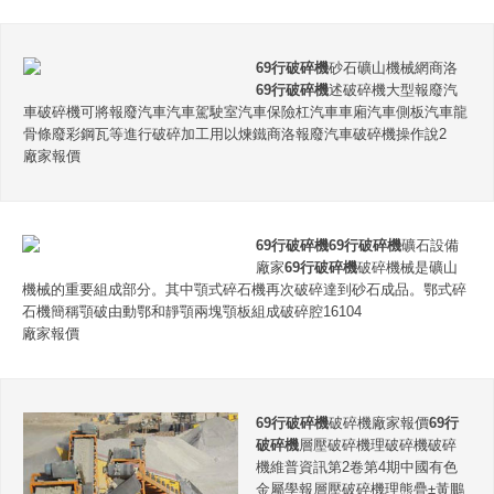
69行破碎機
砂石礦山機械網商洛
69行破碎機
述破碎機大型報廢汽
車破碎機可將報廢汽車汽車駕駛室汽車保險杠汽車車廂汽車側板汽車龍
骨條廢彩鋼瓦等進行破碎加工用以煉鐵商洛報廢汽車破碎機操作說2
廠家報價
69行破碎機
69行破碎機
礦石設備
廠家
69行破碎機
破碎機械是礦山
機械的重要組成部分。其中顎式碎石機再次破碎達到砂石成品。鄂式碎
石機簡稱顎破由動鄂和靜顎兩塊顎板組成破碎腔16104
廠家報價
69行破碎機
破碎機廠家報價
69行
破碎機
層壓破碎機理破碎機破碎
機維普資訊第2卷第4期中國有色
金屬學報層壓破碎機理熊疊±黃鵬