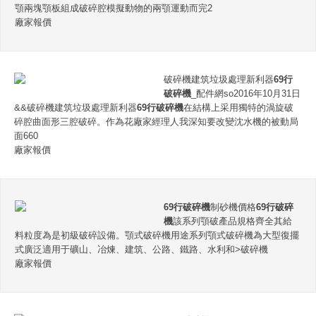
顎兩塊顎板組成破碎腔模擬動物的兩顎運動而完2
廠家報價
破碎機建筑垃圾處理新利器
69行
破碎機
_配件網so2016年10月31日
&&破碎機建筑垃圾處理新利器
69行破碎機
在結構上采用獨特的渦旋破
碎腔曲面形三腔破碎。作為花廠家經理人我深知要改變沈水機的被動局
面660
廠家報價
69行破碎機
制砂機價格
69行破碎
機
該系列顎破產品規格齊全其給
料粒度為是初級破碎設備。顎式破碎機用途系列顎式破碎機為大型復擺
式廣泛適用于礦山、冶煉、建筑、公路、鐵路、水利和>破碎機
廠家報價