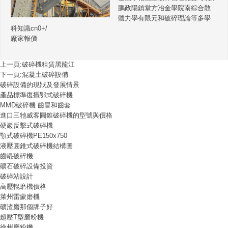
鵬政陽鎮堂方冶金學院南綜合散
體力學有限元和破碎理論等多學
科知識cn0+/
廠家報價
上一頁:
破碎機租賃黑龍江
下一頁:
混凝土破碎設備
破碎設備的現狀及發展情景
產品標準復擺鄂式破碎機
MMD破碎機 齒冒和齒套
進口三牠威客圓錐破碎機的型號與價格
硬巖反擊式破碎機
顎式破碎機PE150x750
液壓圓錐式破碎機結構圖
齒輥破碎機
礦石破碎設備投資
破碎站設計
高壓輥磨機價格
萊州雷蒙磨機
礦渣磨那個牌子好
超壓T型磨粉機
徐州磨粉機