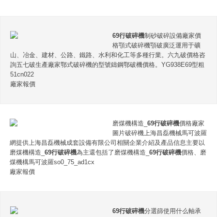
69行破碎機
制砂破碎設備廠家價
格顎式破碎機顎破廣泛運用于礦
山、冶金、建材、公路、鐵路、水利和化工等多種行業。六九破價格咨
詢五七破生產廠家鄂式破碎機的型號鑄鋼鄂破機價格。YG938E69型粗
51cn022
廠家報價
磨煤機構造_
69行破碎機
價格廠家
圖片破碎機上海昌磊機械馬可波羅
網提供上海昌磊機械成套設備有限公司相關企業介紹及產品信息主要以
磨煤機構造_
69行破碎機
為主還包括了磨煤機構造_
69行破碎機
價格、磨
煤機構馬可波羅so0_75_ad1cx
廠家報價
69行破碎機
分選篩使用什么軸承