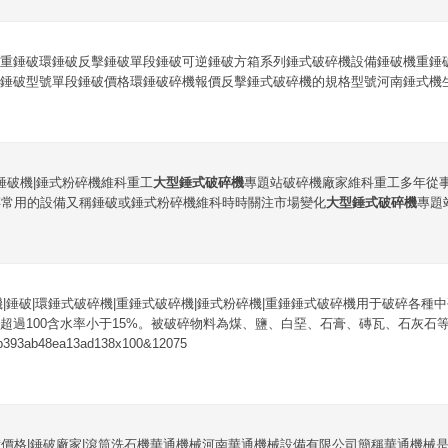
重錘破環錘破反擊錘破單段錘破可逆錘破方箱系列錘式破碎機設備錘破機重錘
錘破型號單段錘破價格環錘破碎機報價反擊錘式破碎機的規格型號河南錘式機生產
|錘破機|錘式粉碎機維科重工
大型錘式破碎機
專題站破碎機廠家維科重工多年從
碎常用的設備又稱錘破或錘式粉碎機維科時時關注市場變化
大型錘式破碎機
專題
機|錘破|環錘式破碎機|重錘式破碎機|錘式粉碎機|重錘錘式破碎機用于破碎各種
超過100含水率小于15%。被破碎物料為煤、鹽、白堊、石膏、磚瓦、石灰石
93ab48ea13ad138x100&12075
價格|錘破廠家|滾筒洗石機華通機械河南華通機械設備有限公司簡稱華通機械