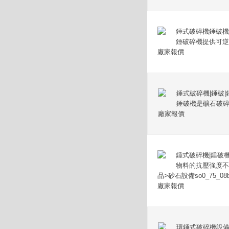
錘式破碎機錘破機
錘破碎機提供可逆
廠家報價
錘式破碎機|錘破
錘破機是礦石破
廠家報價
錘式破碎機|錘破
物料的抗壓強度不
品>砂石設備so0_75_08b3
廠家報價
環錘式破碎機設備