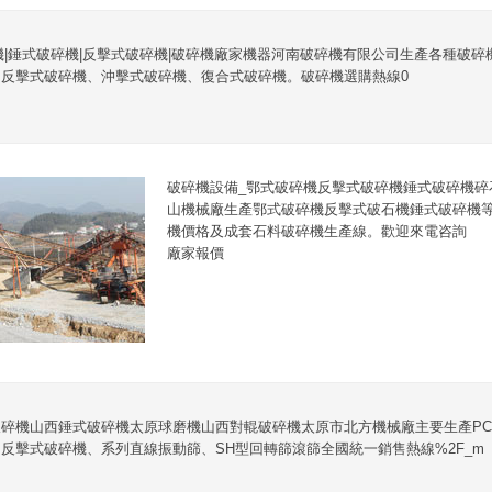
機|錘式破碎機|反擊式破碎機|破碎機廠家機器河南破碎機有限公司生產各種破
反擊式破碎機、沖擊式破碎機、復合式破碎機。破碎機選購熱線0
破碎機設備_鄂式破碎機反擊式破碎機錘式破碎機碎
山機械廠生產鄂式破碎機反擊式破石機錘式破碎機
機價格及成套石料破碎機生產線。歡迎來電咨詢
廠家報價
碎機山西錘式破碎機太原球磨機山西對輥破碎機太原市北方機械廠主要生產P
反擊式破碎機、系列直線振動篩、SH型回轉篩滾篩全國統一銷售熱線%2F_m