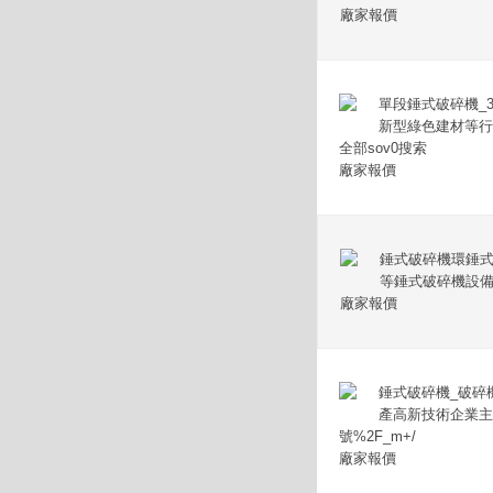
廠家報價
單段錘式破碎機_3
新型綠色建材等行
全部sov0搜索
廠家報價
錘式破碎機環錘式
等錘式破碎機設
廠家報價
錘式破碎機_破碎
產高新技術企業主
號%2F_m+/
廠家報價