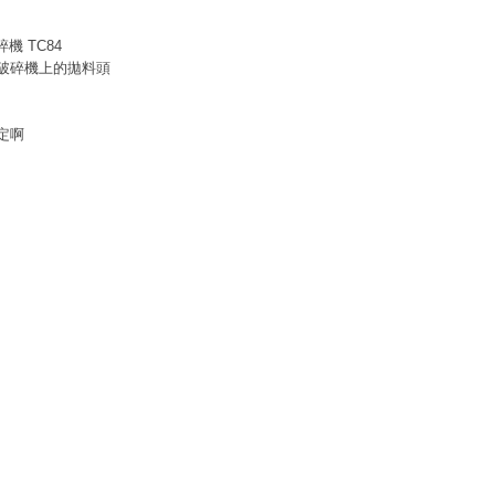
機 TC84
破碎機上的拋料頭
定啊