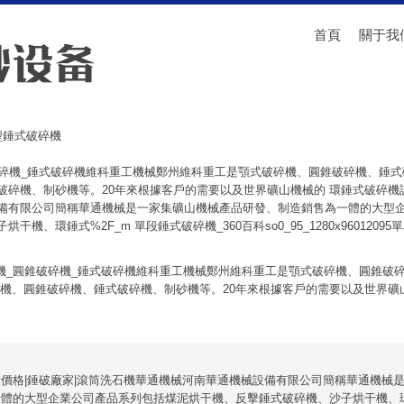
首頁
關于我
型錘式破碎機
破碎機_錘式破碎機維科重工機械鄭州維科重工是顎式破碎機、圓錐破碎機、錘
破碎機、制砂機等。20年來根據客戶的需要以及世界礦山機械的 環錘式破碎機設
備有限公司簡稱華通機械是一家集礦山機械產品研發、制造銷售為一體的大型
、環錘式%2F_m 單段錘式破碎機_360百科so0_95_1280x96012095單段錘
機_圓錐破碎機_錘式破碎機維科重工機械鄭州維科重工是顎式破碎機、圓錐破
機、圓錐破碎機、錘式破碎機、制砂機等。20年來根據客戶的需要以及世界礦
價格|錘破廠家|滾筒洗石機華通機械河南華通機械設備有限公司簡稱華通機械
體的大型企業公司產品系列包括煤泥烘干機、反擊錘式破碎機、沙子烘干機、環