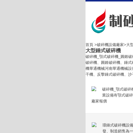
首頁
>
破碎機設備廠家
>大
大型錘式破碎機
破碎機_顎式破碎機_圓錐
破碎機、圓錐破碎機、錘式
機華通機械河南華通機械設
干機、反擊錘式破碎機、沙子烘干機
破碎機_顎式破碎
業設備有顎式破碎
廠家報價
環錘式破碎機設備
發、制造銷售為一