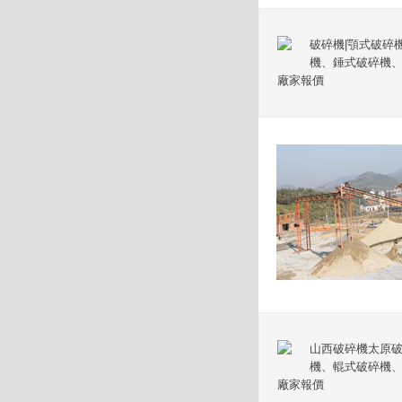
破碎機|顎式破碎
機、錘式破碎機、
廠家報價
山西破碎機太原破
機、輥式破碎機、
廠家報價