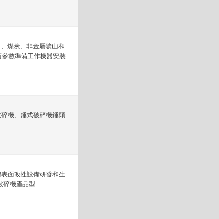
砂石、煤炭、非金屬礦山和
術參數準備工作機器安裝
破碎機、錘式破碎機錘頭
體表面改性設備研發和生
破碎機產品型