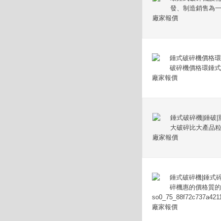
發、制造銷售為一
廠家報價
錘式破碎機價格環
破碎機價格環錘式
廠家報價
錘式破碎機|錘破
大破碎比大產品粒
廠家報價
錘式破碎機|錘式
碎機惠的價格質的
so0_75_88f72c737a421
廠家報價