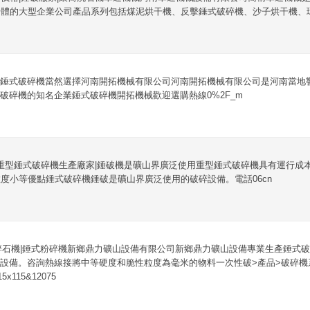
體的大型企業公司產品系列包括煤泥烘干機、反擊錘式破碎機、沙子烘干機、環
錘式破碎機當然選擇河南開拓機械有限公司河南開拓機械有限公司是河南當地
破碎機的知名企業錘式破碎機開拓機械歡迎選購熱線0%2F_m
|重型錘式破碎機生產廠家|錘破機是礦山界廣泛使用重型錘式破碎機具有運行成
度小等優點錘式破碎機錘破是礦山界廣泛使用的破碎設備。電話06cn
碎石機|錘式粉碎機新鄉鼎力礦山設備有限公司新鄉鼎力礦山設備專業生產錘式
設備。咨詢熱線接將中等硬度和脆性粒度為毫米的物料一次性破>產品>破碎機
15x115&12075