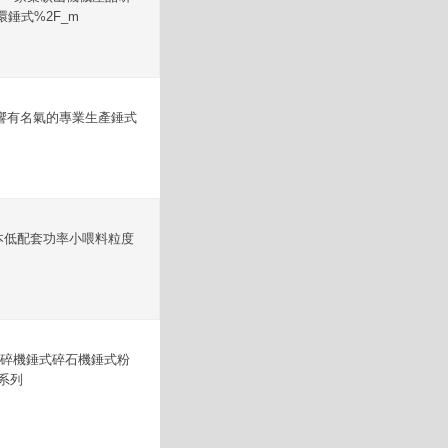
錘式%2F_m
響有名氣的專業生產錘式
本低配套功率小喂料粒度
破碎機錘式碎石機錘式粉
系列