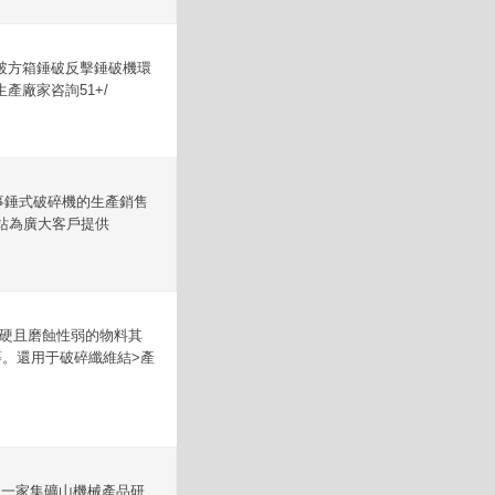
破方箱錘破反擊錘破機環
廠家咨詢51+/
事錘式破碎機的生產銷售
站為廣大客戶提供
中硬且磨蝕性弱的物料其
等。還用于破碎纖維結>產
是一家集礦山機械產品研