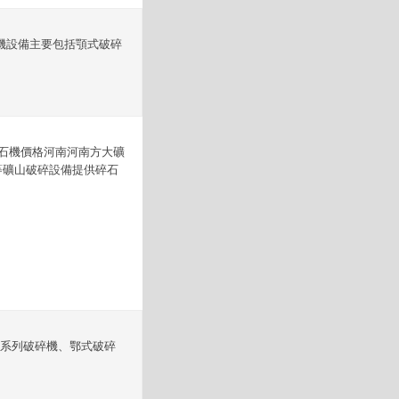
碎機設備主要包括顎式破碎
石機價格河南河南方大礦
等礦山破碎設備提供碎石
C系列破碎機、鄂式破碎