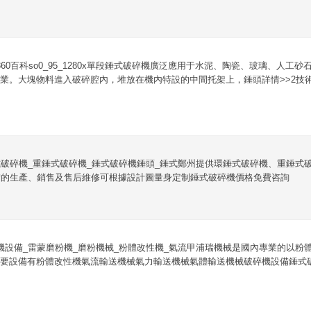
60百科so0_95_1280x單段錘式破碎機廣泛應用于水泥、陶瓷、玻璃、人工
業。大塊物料進入破碎腔內，堆放在機內特設的中間托架上，錘頭詳情>>2技
破碎機_重錘式破碎機_錘式破碎機錘頭_錘式鄭州提供環錘式破碎機、重錘式
備的生產、銷售及售后維修可根據設計圖量身定制錘式破碎機價格免費咨詢
機設備_雷蒙磨粉機_磨粉機械_粉體改性機_氣流甲浦瑞機械是國內專業的以粉
要設備有粉體改性機氣流輸送機械氣力輸送機械氣體輸送機械破碎機設備錘式