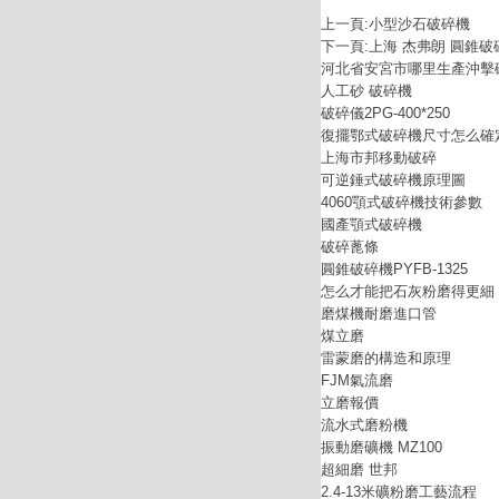
上一頁:
小型沙石破碎機
下一頁:
上海 杰弗朗 圓錐破碎
河北省安宮市哪里生產沖擊
人工砂 破碎機
破碎儀2PG-400*250
復擺鄂式破碎機尺寸怎么確
上海市邦移動破碎
可逆錘式破碎機原理圖
4060顎式破碎機技術參數
國產顎式破碎機
破碎蓖條
圓錐破碎機PYFB-1325
怎么才能把石灰粉磨得更細
磨煤機耐磨進口管
煤立磨
雷蒙磨的構造和原理
FJM氣流磨
立磨報價
流水式磨粉機
振動磨礦機 MZ100
超細磨 世邦
2.4-13米礦粉磨工藝流程