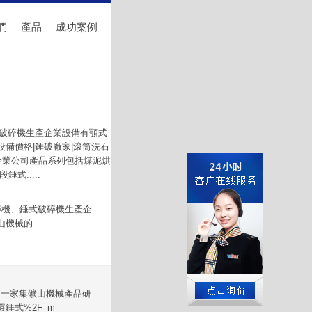
們
產品
成功案例
式破碎機生產企業設備有顎式
備價格|錘破廠家|滾筒洗石
企業公司產品系列包括煤泥烘
式.....
碎機、錘式破碎機生產企
山機械的
是一家集礦山機械產品研
錘式%2F_m