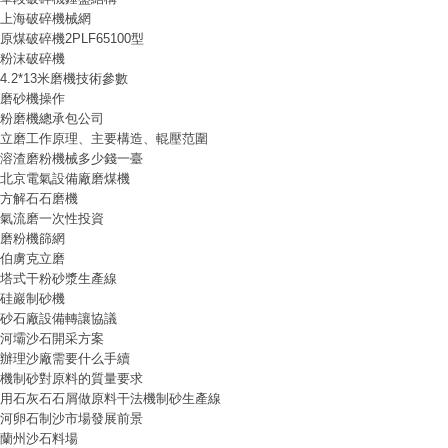
上海破碎機械網
原煤破碎機2PLF65100型
粉沫破碎機
4.2*13米磨機技術參數
磨砂機操作
粉磨機總承包公司
立磨工作原理、主要構造、輥壓范圍
溶渣磨粉機械多少錢一臺
北京電氣設備廠磨煤機
方解石石磨機
氣流磨一次性投資
磨粉機篩網
伯虜克立磨
塔式干粉砂漿生產線
硅巖制砂機
砂石廠設備轉讓協議
河壩沙石開采方案
辦理沙廠需要什么手續
機制砂對原料的質量要求
用石灰石石屑做原料干法機制砂生產線
河卵石制沙市場發展前景
蘭州沙石料場