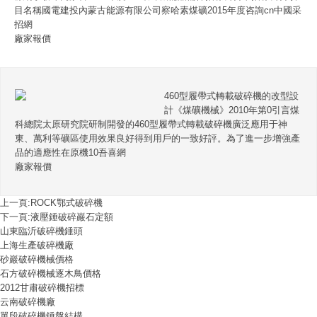
目名稱國電建投內蒙古能源有限公司察哈素煤礦2015年度咨詢cn中國采
招網
廠家報價
460型履帶式轉載破碎機的改型設
計《煤礦機械》2010年第0引言煤
科總院太原研究院研制開發的460型履帶式轉載破碎機廣泛應用于神
東、萬利等礦區使用效果良好得到用戶的一致好評。為了進一步增強產
品的適應性在原機10吾喜網
廠家報價
上一頁:
ROCK鄂式破碎機
下一頁:
液壓錘破碎巖石定額
山東臨沂破碎機錘頭
上海生產破碎機廠
砂巖破碎機械價格
石方破碎機械逐木鳥價格
2012甘肅破碎機招標
云南破碎機廠
單段破碎機錘盤結構