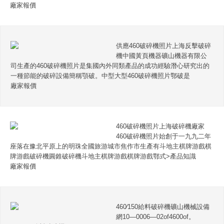
廠家報價
供應460破碎機照片上海反擊破碎
機中國黃頁機器礦山機器有限公
司生產的460破碎機照片是集國內外同類產品的成功經驗潛心研究出的
一種節能的破碎設備簡稱顎破。中型大型460破碎機照片鄂破是
廠家報價
460破碎機照片上海破碎機廠家
460破碎機照片始創于一九九二年
座落在豫北平原上的明珠全國旅游城市焦作市生產有斗地主棋牌游戲棋
牌游戲破碎機圓錐破碎機斗地主棋牌游戲棋牌游戲鄂式>產品知識
廠家報價
460∕150給料破碎機礦山機械設備
網10—0006—02of4600of。