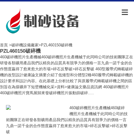
首頁
>
破碎機設備廠家
>PZL460150破碎機
PZL460150破碎機
460破碎機照片生產機械460破碎機照片生產機械于此同時公司的技術團隊正在
研發各類礦用產品我們以精良的品質具有競爭力的價格一言九鼎一諾千金的合
作態度贏得了愈來愈大的市場>碎石反擊破>碎石反擊破 460型履帶式轉載破碎
機的改型設計健康論文摘要介紹了低矮型和分體型2種460履帶式轉載破碎機的
設計要求和設計內容。在此基礎上分析比較了與原履帶式轉載破碎機之間的區
別旨在為煤礦井下短壁機械化采>資料>健康論文藥品資訊網 460破碎機照片
460破碎機照片寶馬展歸來發破碎機照片振動篩破碎.....
460破碎機照片生產機械460破碎
機照片生產機械于此同時公司的技
術團隊正在研發各類礦用產品我們以精良的品質具有競爭力的價格一言
九鼎一諾千金的合作態度贏得了愈來愈大的市場>碎石反擊破>碎石反擊
破