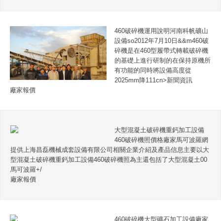
460破碎機運用說明河南科帆礦山
設備so2012年7月10日&&m460破
碎機是在460型履帶式轉載破碎機
的基礎上進行研制的在保持原機所
有功能的同時將設備高度從
2025mm降111cn>新聞資訊
廠家報價
大型混凝土破碎機重鈣加工設備
460破碎機照價格廠家馬可波羅網
提供上海昌磊機械成套設備有限公司相關企業介紹及產品信息主要以大
型混凝土破碎機重鈣加工設備460破碎機照為主還包括了大型混凝土00
馬可波羅+/
廠家報價
460破碎機大型礦石加工設備廠家