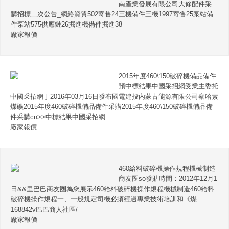
南產業發展有限公司大修配件采
購招標二次公告_網絡資質502寄售24三機備件三機1997寄售25泵站備
件泵站575供應鏈26掘進機備件掘進38
廠家報價
2015年度460\150破碎機備品備件
預中標結果中國采招網受業主委托
中國采招網于2016年03月16日發布國電建投內蒙古能源有限公司察哈素
煤礦2015年度460破碎機備品備件采購2015年度460\150破碎機備品備
件采購cn>>中標結果中國采招網
廠家報價
460給料破碎機操作規程機械制造
商友圈so發貼時間：2012年12月1
日&&里巴巴商友圈為您展示460給料破碎機操作規程機械制造460給料
破碎機操作規程一、一般規定司機必須經過專業技術培訓和《煤
168842v巴巴商人社區/
廠家報價