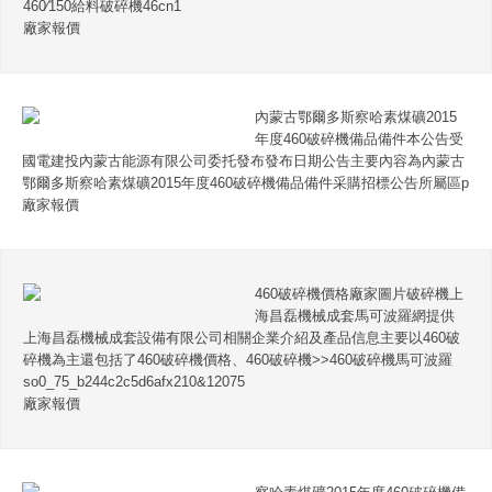
460∕150給料破碎機46cn1
廠家報價
內蒙古鄂爾多斯察哈素煤礦2015
年度460破碎機備品備件本公告受
國電建投內蒙古能源有限公司委托發布發布日期公告主要內容為內蒙古
鄂爾多斯察哈素煤礦2015年度460破碎機備品備件采購招標公告所屬區p
廠家報價
460破碎機價格廠家圖片破碎機上
海昌磊機械成套馬可波羅網提供
上海昌磊機械成套設備有限公司相關企業介紹及產品信息主要以460破
碎機為主還包括了460破碎機價格、460破碎機>>460破碎機馬可波羅
so0_75_b244c2c5d6afx210&12075
廠家報價