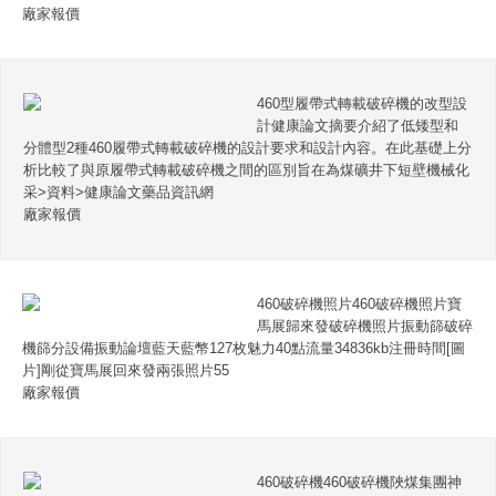
廠家報價
460型履帶式轉載破碎機的改型設
計健康論文摘要介紹了低矮型和
分體型2種460履帶式轉載破碎機的設計要求和設計內容。在此基礎上分
析比較了與原履帶式轉載破碎機之間的區別旨在為煤礦井下短壁機械化
采>資料>健康論文藥品資訊網
廠家報價
460破碎機照片460破碎機照片寶
馬展歸來發破碎機照片振動篩破碎
機篩分設備振動論壇藍天藍幣127枚魅力40點流量34836kb注冊時間[圖
片]剛從寶馬展回來發兩張照片55
廠家報價
460破碎機460破碎機陜煤集團神