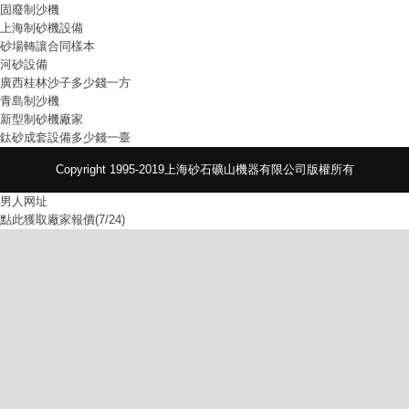
固廢制沙機
上海制砂機設備
砂場轉讓合同樣本
河砂設備
廣西桂林沙子多少錢一方
青島制沙機
新型制砂機廠家
鈦砂成套設備多少錢一臺
Copyright 1995-2019上海砂石礦山機器有限公司版權所有
男人网址
點此獲取廠家報價(7/24)