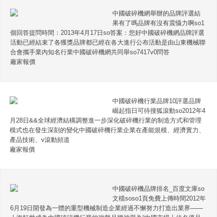
中國破碎機網舉辦的品牌評選結
果有了嗎品牌有沒有震懾力啊so1
個回答提問時間：2013年4月17日so答案：您好中國破碎機網品牌評選
活動已經結束了各獲獎品牌都已經在各大進行公布活動是由山東機械聯
合會攜手業內知名行業中國破碎機網共同舉so7417v0問答
廠家報價
中國破碎機行業品牌10評選品牌
崛起指日可待搜狐滾動so2012年4
月28日&&全球經濟結構調整進一步深化破碎機行業的制造方式和管理
模式也在發生深刻的變化中國破碎機行業企業在產能規模、經濟實力、
產品技術、v滾動頻道
廠家報價
中國破碎機品牌排名_百度文庫so
文檔soso1頁免費上傳時間2012年
6月19日開發為一體的重型機械制造企業經過不懈努力打造出業界——