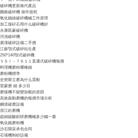
破碎機更新換代產品
圓錐破碎機 操作規程
氧化鐵綠破碎機械工作原理
加工煤矸石用什么破碎機好
永康凱豪破碎機
河池破碎機
廣漢破碎設備二手價
江蘇顎式破碎站生產
250*140顎式破碎機
ＶＳＩ－７６１１直通式破碎機報價
料理機磨粉哪種細
磨粉機標準
史密斯立磨為什么震動
雷蒙磨 細 多少目
磨煤機不能變加載的原因
高效振動磨機的報價市場分析
鋼渣破磨設備
浙江絎磨機
超細硫酸鋇研磨機械多少錢一臺
氧化鐵磨粉機
沙石開采承包合同
石場機制砂設備