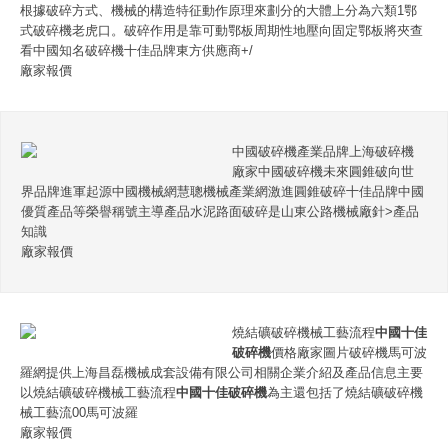
根據破碎方式、機械的構造特征動作原理來劃分的大體上分為六類1鄂
式破碎機老虎口。破碎作用是靠可動鄂板周期性地壓向固定鄂板將夾查
看中國知名破碎機十佳品牌東方供應商+/
廠家報價
中國破碎機產業品牌上海破碎機
廠家中國破碎機未來圓錐破向世
界品牌進軍起源中國機械網慧聰機械產業網激進圓錐破碎十佳品牌中國
優質產品等榮譽稱號主導產品水泥路面破碎是山東公路機械廠針>產品
知識
廠家報價
燒結礦破碎機械工藝流程
中國十佳
破碎機
價格廠家圖片破碎機馬可波
羅網提供上海昌磊機械成套設備有限公司相關企業介紹及產品信息主要
以燒結礦破碎機械工藝流程
中國十佳破碎機
為主還包括了燒結礦破碎機
械工藝流00馬可波羅
廠家報價