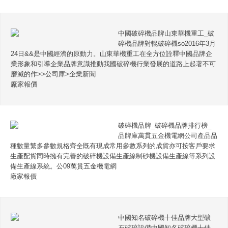
中國破碎機品牌山東華機重工_破
碎機品牌對輥破碎機so2016年3月
24日&&是中國經濟的原動力。山東華機重工在全方位詮釋中國品牌企
業形象和引導企業品牌意識推動我國破碎機行業發展的道路上起著不可
磨滅的作>>公司庫>企業新聞
廠家報價
破碎機品牌_破碎機品牌排行榜_
品牌庫萬貫五金機電網公司產品品
種數量繁多參數規格齊全既有現成常用參數系列的成貨亦可按客戶要求
生產配貨同時擁有完善的破碎機設備生產線制砂機設備生產線等系列設
備生產線系統。公09萬貫五金機電網
廠家報價
中國知名破碎機十佳品牌大型礦
石破碎設備中國知名破碎機十佳