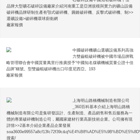
品牌大型礦石破碎設備廠家介紹河南重工是亞洲規模與實力的礦山設備
破碎機品牌研制生產有顎式破碎機、圓錐破碎機、反擊式破碎機、制>>
選礦設備>破碎機環球廚衛網
廠家報價
中國破碎機礦山選礦設備系列高強
力雙齒輥破碎機被中國市場品牌戰
略管理聯合會中國質量萬里行推廣授予“中國知名煤礦機械質量公證十佳
品牌”稱號。型雙齒輥破碎機出口印度尼西亞。193
廠家報價
上海明山路橋機械制造有限公司
_360百科基本介紹上海明山路橋
機械制造有限公司是集研發設計、生產制造、產品銷售和售后服務為一
體的專業破碎機制造公司，屬國家建材行業高新技術企業。公司擁有現
詳情>>2基本介紹企業產品企業發展
soa3600e99557a8cf13fc72f39c&q%E4%B8%AD%E5%9B%BD%E
搜索/