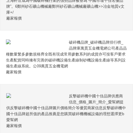
上海軒世成為中國破碎機行業的強勢品牌被譽為“中國市場十佳名優品
牌”。6鄭州砂石礦山機械廠鄭州砂石礦山機械廠礦山機>>冶金地質v文
庫+/
廠家報價
破碎機品牌_破碎機品牌排行榜_
品牌庫萬貫五金機電網公司產品品
種數量繁多參數規格齊全既有現成常用參數系列的成貨亦可按客戶要求
生產配貨同時擁有完善的破碎機設備生產線制砂機設備生產線等系列設
備生產線系統。公09萬貫五金機電網
廠家報價
反擊破碎機中國十佳品牌供應商
信息_價格_圖片_簡介_愛幫網提
供反擊破碎機中國十佳品牌圖片價格簡介等優質商家信息反擊破碎機中
國十佳品牌超所值的產品推薦是您購買破碎機機械設備的理想選擇更b
愛幫網
廠家報價