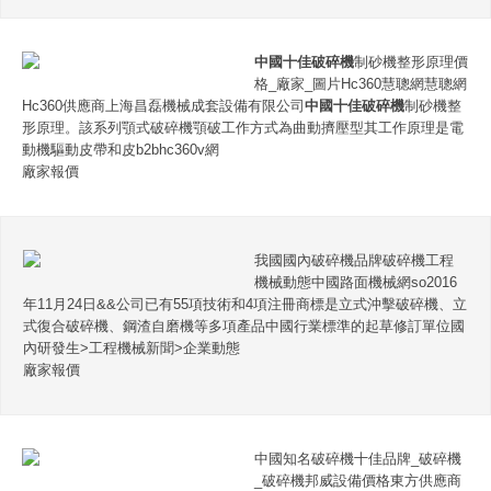
中國十佳破碎機
制砂機整形原理價
格_廠家_圖片Hc360慧聰網慧聰網
Hc360供應商上海昌磊機械成套設備有限公司
中國十佳破碎機
制砂機整
形原理。該系列顎式破碎機顎破工作方式為曲動擠壓型其工作原理是電
動機驅動皮帶和皮b2bhc360v網
廠家報價
我國國內破碎機品牌破碎機工程
機械動態中國路面機械網so2016
年11月24日&&公司已有55項技術和4項注冊商標是立式沖擊破碎機、立
式復合破碎機、鋼渣自磨機等多項產品中國行業標準的起草修訂單位國
內研發生>工程機械新聞>企業動態
廠家報價
中國知名破碎機十佳品牌_破碎機
_破碎機邦威設備價格東方供應商