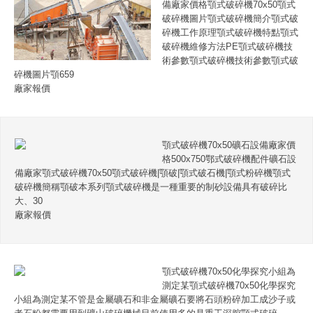
備廠家價格顎式破碎機70x50顎式
破碎機圖片顎式破碎機簡介顎式破
碎機工作原理顎式破碎機特點顎式
破碎機維修方法PE顎式破碎機技
術參數顎式破碎機技術參數顎式破
碎機圖片顎659
廠家報價
顎式破碎機70x50礦石設備廠家價
格500x750鄂式破碎機配件礦石設
備廠家顎式破碎機70x50顎式破碎機|顎破|顎式破石機|顎式粉碎機顎式
破碎機簡稱顎破本系列顎式破碎機是一種重要的制砂設備具有破碎比
大、30
廠家報價
顎式破碎機70x50化學探究小組為
測定某顎式破碎機70x50化學探究
小組為測定某不管是金屬礦石和非金屬礦石要將石頭粉碎加工成沙子或