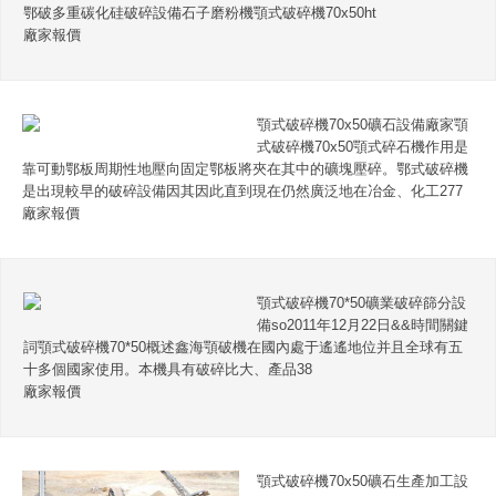
鄂破多重碳化硅破碎設備石子磨粉機顎式破碎機70x50ht
廠家報價
顎式破碎機70x50礦石設備廠家顎
式破碎機70x50顎式碎石機作用是
靠可動鄂板周期性地壓向固定鄂板將夾在其中的礦塊壓碎。鄂式破碎機
是出現較早的破碎設備因其因此直到現在仍然廣泛地在冶金、化工277
廠家報價
顎式破碎機70*50礦業破碎篩分設
備so2011年12月22日&&時間關鍵
詞顎式破碎機70*50概述鑫海顎破機在國內處于遙遙地位并且全球有五
十多個國家使用。本機具有破碎比大、產品38
廠家報價
顎式破碎機70x50礦石生產加工設