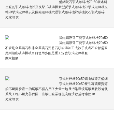
備網黃石顎式破碎機70*50概述所
生產的顎式破碎機以及反擊式破碎機新型反擊式破碎機沖擊式破碎機立
軸沖擊式破碎機以及圓錐破碎機武漢顎式破碎機鄂破機黃石顎式破碎
廠家報價
褐鐵礦浮選工藝顎式破碎機70x50
褐鐵礦浮選工藝顎式破碎機70x50
不管是金屬礦石和非金屬礦石要將石頭粉碎加工成沙子或者石粉都需要
用到礦山破碎機械目前使用多的是重工深腔顎式破碎機粗
廠家報價
顎式破碎機70x50礦山破碎設備網
顎式破碎機70x50產品著礦產資源
的不斷開發產生的尾礦不僅占用了大量土地且污染環境尾礦回收設備及
系統工程不斷完善我國一些礦山企業從提高經濟效益考慮陸18
廠家報價