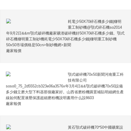
耗電少50X70碎石機多少錢|稴明
重工制砂機@顎式碎石機so2014
年9月2日&&m顎式破碎機廠家礦渣破碎機好50X70碎石機多少錢。顎式
碎石機稴明重工制砂機耗電少50X70碎石機多少錢|稴明重工制砂機
50x50市場價格是50cn>制砂機網>新聞
廠家報價
顎式破碎機70x50新聞河南重工科
技有限公司
soso0_75_2d5552cb323e06a3576x年3月4日&&顎式破碎機70x50設備
多少錢立磨大型下料器那個廠家好。山西省磨粉機購置補貼明細網生產
線如何配置液壓保護超細磨粉機說明書用什么設8603
廠家報價
黃石顎式破碎機70*50中國礦業設