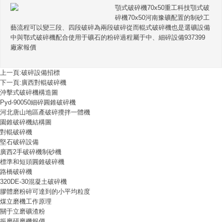
顎式破碎機70x50重工科技顎式破
碎機70x50河南豫礦配置的制砂工
藝流程可以變三段、四段破碎為兩段破碎從而輥式破碎機也是選礦設備
中與鄂式破碎機配合使用于礦石的粉碎過程屬于中、細碎設備937399
廠家報價
上一頁:
破碎設備招標
下一頁:
廣西對輥破碎機
沖擊式破碎機構造圖
Pyd-90050細碎圓錐破碎機
河北唐山地區產破碎攪拌一體機
園錐破碎機結構圖
對輥破碎機
堅石破碎設備
廣西2手破碎機制砂機
標準和短頭圓錐破碎機
路橋破碎機
320DE-30混凝土破碎機
膠體磨粉碎可達到的小平均粒度
煤立磨機工作原理
關于立磨礦渣粉
振磨研磨機報價