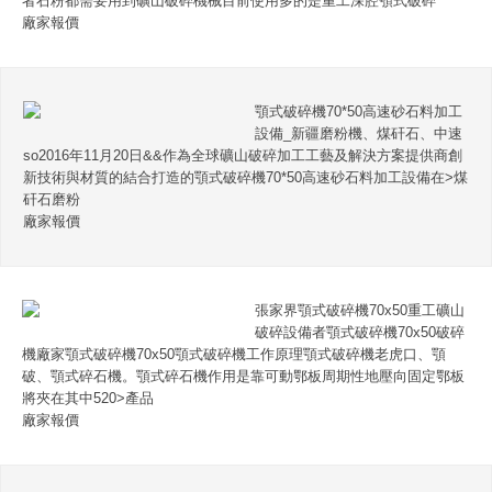
者石粉都需要用到礦山破碎機械目前使用多的是重工深腔顎式破碎
廠家報價
顎式破碎機70*50高速砂石料加工
設備_新疆磨粉機、煤矸石、中速
so2016年11月20日&&作為全球礦山破碎加工工藝及解決方案提供商創
新技術與材質的結合打造的顎式破碎機70*50高速砂石料加工設備在>煤
矸石磨粉
廠家報價
張家界顎式破碎機70x50重工礦山
破碎設備者顎式破碎機70x50破碎
機廠家顎式破碎機70x50顎式破碎機工作原理顎式破碎機老虎口、顎
破、顎式碎石機。顎式碎石機作用是靠可動鄂板周期性地壓向固定鄂板
將夾在其中520>產品
廠家報價