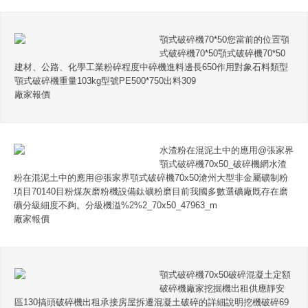
顎式破碎機70*50您當前的位置顎
式破碎機70*50顎式破碎機70*50
建材、公路、化學工業粉碎程度中碎機進料邊長650作用對象石料類型
顎式破碎機重量103kg型號PE500*750出料309
廠家報價
水渣粉在混泥土中的應用@張家界
顎式破碎機70x50_破碎機網水渣
粉在混泥土中的應用@張家界顎式破碎機70x50滄州大型非金屬礦制粉
項目70140目粉煤灰磨粉機設備鈦礦粉磨目前我國多數選礦廠既存在磨
礦分級細度不夠。分級機溢%2%2_70x50_47963_m
廠家報價
顎式破碎機70x50破碎混凝土定額
破碎機廠家挖掘機出租供應靜安
區130搞頭破碎機出租承接房屋拆遷混凝土破碎的詳細說明挖機破碎69