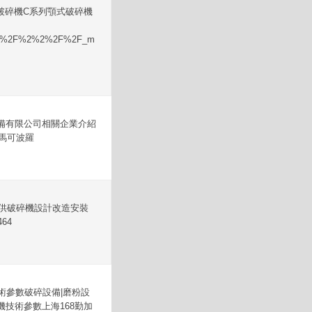
鄂破碎機C系列顎式破碎機
A%2F%2%2%2F%2F_m
備有限公司相關企業介紹
0馬可波羅
供破碎機設計改造安裝
64
術參數破碎設備|磨粉設
碎機技術參數上海168勤加