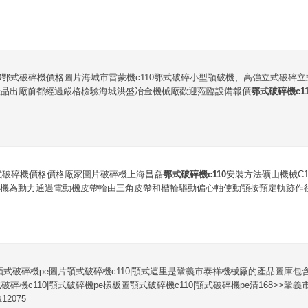
10鄂式破碎機價格圖片海城市雷蒙機c110鄂式破碎小型顎破機、高強立式破碎
產品出廠前都經過嚴格檢驗海城洪盛冶金機械廠歡迎蒞臨設備報價
鄂式破碎機c11
鄂式破碎機價格價格廠家圖片破碎機上海昌磊
鄂式破碎機c110
安裝方法礦山機械C
機為動力通過電動機皮帶輪由三角皮帶和槽輪驅動偏心軸使動顎按預定軌跡作往
|顎式破碎機pe圖片顎式破碎機c110|顎式這里是鞏義市泰祥機械廠的產品圖庫包含
破碎機c110|顎式破碎機pe樣板圖顎式破碎機c110|顎式破碎機pe清168>>
&12075