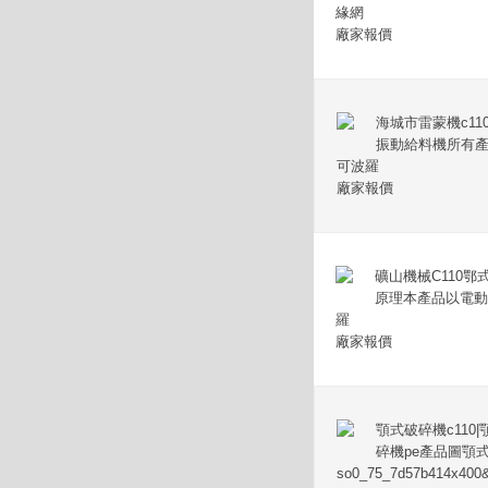
緣網
廠家報價
海城市雷蒙機c1
振動給料機所有
可波羅
廠家報價
礦山機械C110
原理本產品以電動
羅
廠家報價
顎式破碎機c110
碎機pe產品圖顎式
so0_75_7d57b414x400