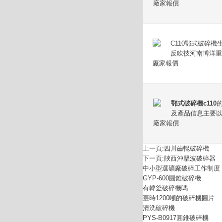
廠家報價
C110鄂式破碎
反吹技河南博洋重
廠家報價
鄂式破碎機c110
及產品信息主要
廠家報價
上一頁:
四川齒輥破碎機
下一頁:
陜西沖擊波破碎器
中小型選礦廠破碎工作制度
GYP-600圓錐破碎機
有韓釜破碎機嗎
臺時1200噸的破碎機圖片
清洗破碎機
PYS-B0917圓錐破碎機