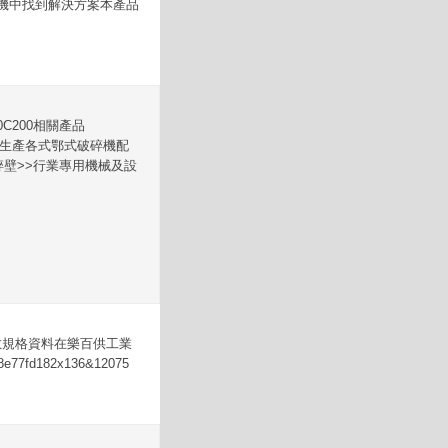
機中找到解決方案本產品
60C200相關產品
主要生產各式鄂式破碎機配
壁>>行業專用機械及設
的參數規格資料在樂百供工業
7fd182x136&12075