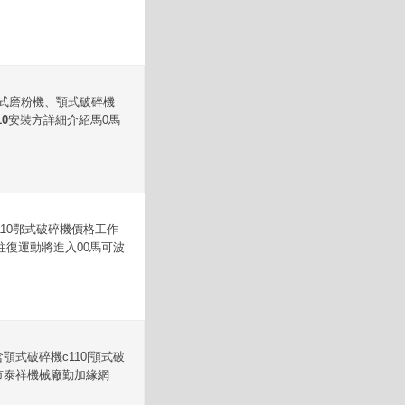
立式磨粉機、顎式破碎機
0
安裝方詳細介紹馬0馬
110鄂式破碎機價格工作
復運動將進入00馬可波
顎式破碎機c110|顎式破
鞏義市泰祥機械廠勤加緣網