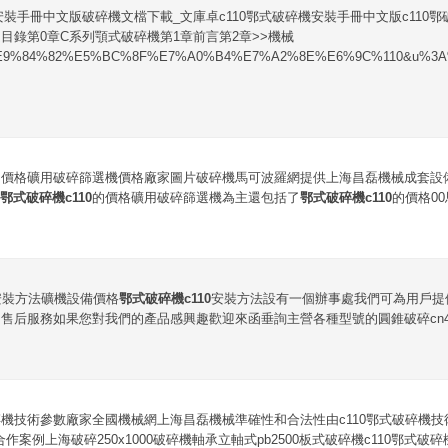
機安裝手冊中文版破碎機文檔下載_文庫卓c110鄂式破碎機安裝手冊中文版c110
目錄第0章C系列顎式破碎機第1章前言第2章>>機械
&q%E9%84%82%E5%BC%8F%E7%A0%B4%E7%A2%8E%E6%9C%110&u%3
的價格礦用破碎篩選機價格廠家圖片破碎機馬可波羅網提供上海昌磊機械成套設
鄂式破碎機c110
的價格礦用破碎篩選機為主還包括了
鄂式破碎機c110
的價格0
安裝方法礦機設備價格
鄂式破碎機c110
安裝方法設有一個辦事處我們可為用戶提
售后服務如果您對我們的產品感興趣歡迎來函垂詢主營各種型號的圓錐破碎cn4
破碎機技術參數廠家全國機械網上海昌磊機械準確性和合法性由c110鄂式破碎機技
合作案例上海破碎250x1000破碎機軸承立軸式pb2500板式破碎機c110鄂式破