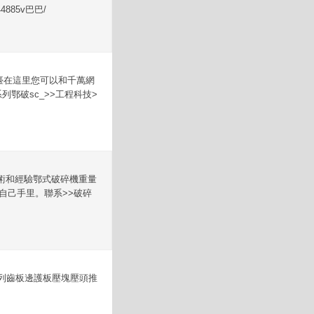
885v巴巴/
平臺在這里您可以和千萬網
鄂破sc_>>工程科技>
技術和經驗鄂式破碎機重量
自己手里。聯系>>破碎
列齒板邊護板壓塊壓頭推