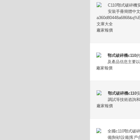
C110鄂式破碎
安裝手冊簡體中文
a360d80448a6868
文庫大全
廠家報價
鄂式破碎機c110
及產品信息主要以
廠家報價
鄂式破碎機c110
調試等技術咨詢和
廠家報價
全國c110鄂式
備|制砂設備|客戶