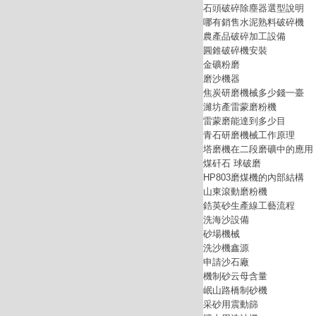
石頭破碎除塵器選型說明
哪有銷售水泥熟料破碎機
農產品破碎加工設備
圓錐破碎機安裝
金礦粉磨
磨沙機器
焦炭研磨機械多少錢一臺
濰坊產雷蒙磨粉機
雷蒙磨能達到多少目
青石研磨機械工作原理
塔磨機在二段磨礦中的應用
煤矸石 球破磨
HP803磨煤機的內部結構
山東滾動磨粉機
鋯英砂生產線工藝流程
洗海沙設備
砂場機械
洗沙機鑫源
申請沙石廠
機制砂云母含量
岷山路橋制砂機
采砂用震動篩