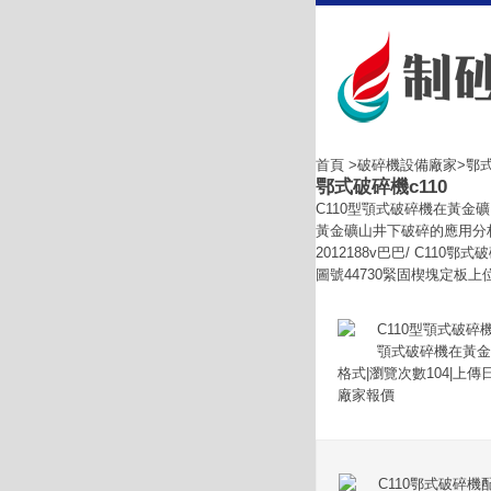
首頁
>
破碎機設備廠家
>鄂式
鄂式破碎機c110
C110型顎式破碎機在黃金礦
黃金礦山井下破碎的應用分析
2012188v巴巴/ C11
圖號44730緊固楔塊定板上位13
C110型顎式破碎
顎式破碎機在黃金
格式|瀏覽次數104|上傳
廠家報價
C110鄂式破碎機