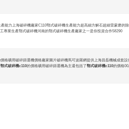
機生產能力上海破碎機廠家C110鄂式破碎機生產能力超高細方解石超細雷蒙磨的
工專業生產鄂式破碎機河南的鄂式破碎機生產廠家之一是你投資合作58290
的價格礦用破碎篩選機價格廠家圖片破碎機馬可波羅網提供上海昌磊機械成套設
以
鄂式破碎機c110
的價格礦用破碎篩選機為主還包括了
鄂式破碎機c110
的價格0