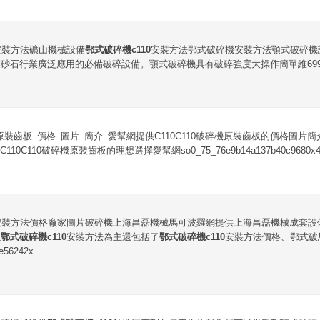
安裝方法礦山機械設備
鄂式破碎機c110
安裝方法鄂式破碎機安裝方法顎式破碎機
砂石行業廣泛應用的必備破碎設備。顎式破碎機具有破碎強度大操作簡單維69
碎機原裝齒板_價格_圖片_簡介_愛幫網提供C110C110破碎機原裝齒板的價格圖
0C110破碎機原裝齒板的理想選擇愛幫網so0_75_76e9b14a137b40c9680x48
安裝方法價格廠家圖片破碎機上海昌磊機械馬可波羅網提供上海昌磊機械成套設
以
鄂式破碎機c110
安裝方法為主還包括了
鄂式破碎機c110
安裝方法價格、鄂式破
e56242x