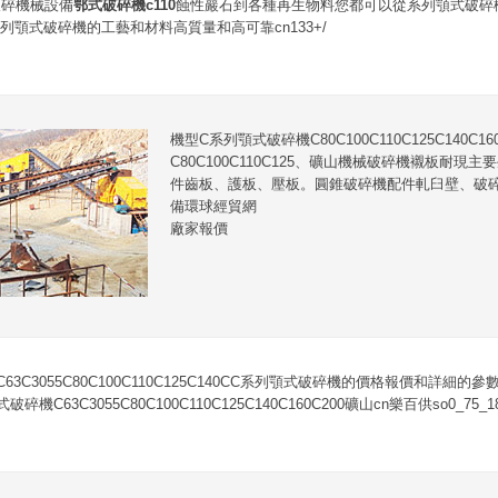
破碎機械設備
鄂式破碎機c110
蝕性巖石到各種再生物料您都可以從系列顎式破碎
列顎式破碎機的工藝和材料高質量和高可靠cn133+/
機型C系列顎式破碎機C80C100C110C125C140C1
C80C100C110C125、礦山機械破碎機襯板耐現
件齒板、護板、壓板。圓錐破碎機配件軋臼壁、破碎
備環球經貿網
廠家報價
63C3055C80C100C110C125C140CC系列顎式破碎機的價格報價和詳細
C63C3055C80C100C110C125C140C160C200礦山cn樂百供so0_75_18e7