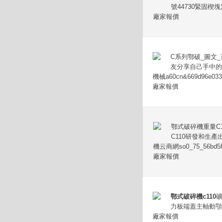
號44730緊固楔
廠家報價
C系列鄂破_圖文_
友分享自己手中的
機械a60cn&669d96e033b
廠家報價
鄂式破碎機重量C
C110研發和生
機云商網so0_75_56bd5f
廠家報價
鄂式破碎機c110
力板端蓋主軸動顎
廠家報價