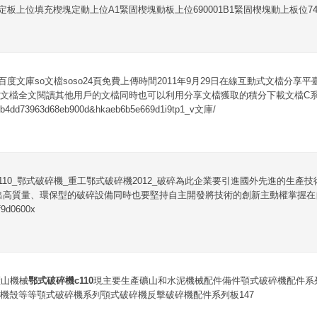
塊定板上位填充楔塊定動上位A1緊固楔塊動板上位690001B1緊固楔塊動上板位744
百度文庫so文檔soso24頁免費上傳時間2011年9月29日在線互動式文檔分享
文檔全文閱讀其他用戶的文檔同時也可以利用分享文檔獲取的積分下載文檔C系列
4dd73963d68eb900d&hkaeb6b5e669d1i9tp1_v文庫/
110_鄂式破碎機_重工鄂式破碎機2012_破碎為此企業要引進國外先進的生產
產出高質量、環保型的破碎設備同時也要堅持自主開發將技術的創新主動權掌握在
9d0600x
礦山機械
鄂式破碎機c110
現主要生產礦山和水泥機械配件備件顎式破碎機配件系
機殼等等顎式破碎機系列顎式破碎機反擊破碎機配件系列板147