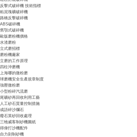
反擊式破碎機 技術指標
粘泥塊礦破碎機
路橋反擊破碎機
ABS破碎機
舊顎式破碎機
歐版磨粉機價格
水渣磨粉
立式磨招標
磨粉機廠家
立磨的工作原理
四柱沖磨機
上海哪的微粉磨
球磨機安全生產規章制度
強壓微粉磨
小型粉碎汽流磨
尾礦砂再回收利用工藝
人工砂石質量控制措施
成語碎沙爛石
廢石英砂回收處理
三牠威客制砂機圖紙
得偉打沙機配件
自力刻制砂機