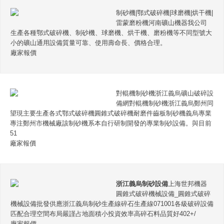
制砂機|鄂式破碎機|球磨機|烘干機|
雷蒙磨粉機河南礦山機器我公司
生產各種鄂式破碎機、制砂機、球磨機、烘干機、磨粉機等不同型號大
小的礦山通用設備質量可靠、使用壽命長、價格合理。
廠家報價
對輥機制砂機浙江義烏礦山破碎設
備網對輥機制砂機浙江義烏鄭州同
望現主要生產各式鄂式破碎機圓錐式破碎機耐磨件齒板制砂機義烏專業
專注鄭州市機械廠該制砂機系本自行研制開發的專業制砂設備。與目前
51
廠家報價
浙江義烏制砂設備
上海世邦機器
圓錐式破碎機械設備_圓錐式破碎
機械設備批發供應浙江義烏制砂生產線碎石生產線071001各級破碎設備
匹配合理空間布局嚴謹占地面積小投資效率高碎石料品質好402+/
廠家報價