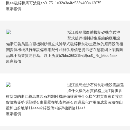
機>>破碎機馬可波羅so0_75_1e32a3e4fc533x400&12075
廠家報價
浙江義烏黑白礦機制砂機立式沖
擊式破碎機制砂生產線的應用設
備浙江義烏黑白礦機制砂機立式沖擊式破碎機制砂生產線的應用設備相
關資源機械及行業設備專用配件相關供應信息提示您在慧聰網上采購商
品屬于商業貿易行為。以上所展b2bhc360318v網so0_75_56dc455x
廠家報價
浙江義烏進沙石料制砂機設備該選
擇什么樣的材質價格_浙江提供多
種型號的浙江義烏進沙石料制砂機設備該選擇什么樣的材質廠家直接供
貨價格優勢明顯礫石由暴露在地表的巖石經過風化作用而成常沉積在山
麓和山前地帶114>>粉碎設備>破碎機網絡114+/
廠家報價