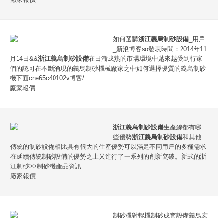
如何選購
浙江義烏制砂設備
_用戶
_新浪博客so發表時間：2014年11
月14日&&
浙江義烏制砂設備
在日漸成熟的市場環境中越來越受到行家
們的認可在不斷涌現的義烏制砂機械廠家之中如何選擇優質的義烏制砂
機下面cne65c40102v博客/
廠家報價
浙江義烏制砂設備
生產線都有哪
些優勢
浙江義烏制砂設備
和其他
傳統的制砂設備相比具有很大的生產優勢可以滿足不同用戶的多種需求
在延續傳統制砂設備的優勢之上又進行了一系列的創新突破。新式的浙
江制砂>>制砂機產品資訊
廠家報價
制砂機對輥機制砂成套設備義烏宏