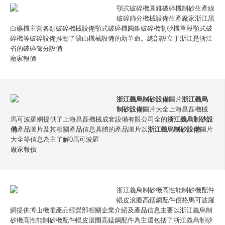
顎式破碎機圓錐破碎機制砂生產線
破碎篩分機械設備生產廠家浙江黑
白礦機主營各類破碎機械設備顎式破碎機圓錐破碎機制砂機單段顎式破
碎機等破碎設備推動了礦山機械設備的新革命。總部設立于浙江是浙江
省的破碎篩分設備
廠家報價
浙江義烏制砂設備
圖片
浙江義烏
制砂設備
圖片大全上海昌磊機械
馬可波羅網提供了上海昌磊機械成套設備有限公司全的
浙江義烏制砂設
備
產品圖片及其相關產品信息具體的產品圖片以
浙江義烏制砂設備
圖片
大全等信息為主了解0馬可波羅
廠家報價
浙江義烏制砂機高性能制砂機配件
輥皮滾圈高錳鋼配件價格馬可波羅
網提供博山機電產品經營部相關企業介紹及產品信息主要以浙江義烏制
砂機高性能制砂機配件輥皮滾圈高錳鋼配件為主還包括了浙江義烏制砂