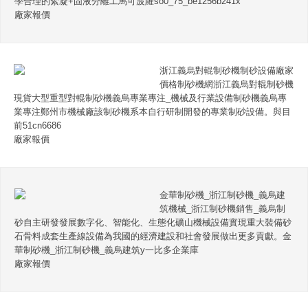
學合理的絮凝+固液分離工馬可波羅so0_75_be1256b241x
廠家報價
浙江義烏對輥制砂機制砂設備廠家
價格制砂機網浙江義烏對輥制砂機
現貨大型重型對輥制砂機義烏專業專注_機械及行業設備制砂機義烏專
業專注鄭州市機械廠該制砂機系本自行研制開發的專業制砂設備。與目
前51cn6686
廠家報價
金華制砂機_浙江制砂機_義烏建
筑機械_浙江制砂機銷售_義烏制
砂自主研發發展數字化、智能化、生態化礦山機械設備實現重大裝備砂
石骨料成套生產線設備為我國的經濟建設和社會發展做出更多貢獻。金
華制砂機_浙江制砂機_義烏建筑y一比多企業庫
廠家報價