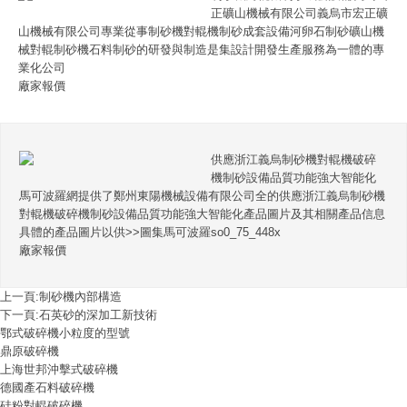
正礦山機械有限公司義烏市宏正礦
山機械有限公司專業從事制砂機對輥機制砂成套設備河卵石制砂礦山機
械對輥制砂機石料制砂的研發與制造是集設計開發生產服務為一體的專
業化公司
廠家報價
供應浙江義烏制砂機對輥機破碎
機制砂設備品質功能強大智能化
馬可波羅網提供了鄭州東陽機械設備有限公司全的供應浙江義烏制砂機
對輥機破碎機制砂設備品質功能強大智能化產品圖片及其相關產品信息
具體的產品圖片以供>>圖集馬可波羅so0_75_448x
廠家報價
上一頁:
制砂機內部構造
下一頁:
石英砂的深加工新技術
鄂式破碎機小粒度的型號
鼎原破碎機
上海世邦沖擊式破碎機
德國產石料破碎機
硅粉對輥破碎機