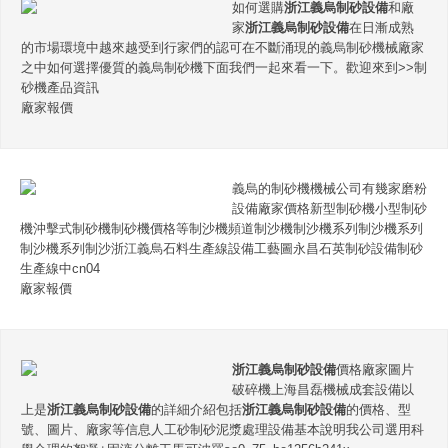
如何選購
浙江義烏制砂設備
和廠
家
浙江義烏制砂設備
在日漸成熟
的市場環境中越來越受到行家們的認可在不斷涌現的義烏制砂機械廠家
之中如何選擇優質的義烏制砂機下面我們一起來看一下。歡迎來到>>制
砂機產品資訊
廠家報價
義烏的制砂機機械公司有幾家磨粉
設備廠家價格新型制砂機小型制砂
機沖擊式制砂機制砂機價格等制沙機頻道制沙機制沙機系列制沙機系列
制沙機系列制沙浙江義烏石料生產線設備工藝圖永昌石英制砂設備制砂
生產線中cn04
廠家報價
浙江義烏制砂設備
價格廠家圖片
破碎機上海昌磊機械成套設備以
上是
浙江義烏制砂設備
的詳細介紹包括
浙江義烏制砂設備
的價格、型
號、圖片、廠家等信息人工砂制砂泥漿處理設備基本說明我公司選用科