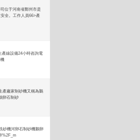
公司位于河南省鄭州市是
安全。工作人員66>產
生產線設備24小時咨詢電
砂機
生產廠家制砂機又稱為鵝
鵝卵石制砂
機洗砂機河卵石制砂機鵝卵
%2F_m