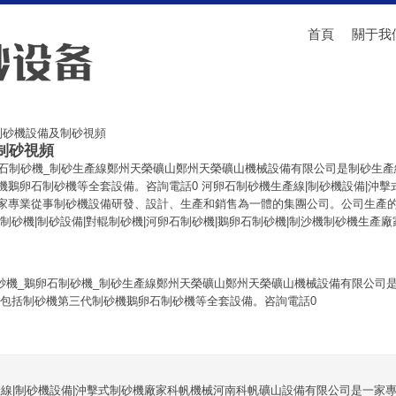
首頁
關于我
制砂機設備及制砂視頻
制砂視頻
卵石制砂機_制砂生產線鄭州天榮礦山鄭州天榮礦山機械設備有限公司是制砂生
機鵝卵石制砂機等全套設備。咨詢電話0 河卵石制砂機生產線|制砂機設備|沖
家專業從事制砂機設備研發、設計、生產和銷售為一體的集團公司。公司生產
制砂機|制砂設備|對輥制砂機|河卵石制砂機|鵝卵石制砂機|制沙機制砂機生產
砂機_鵝卵石制砂機_制砂生產線鄭州天榮礦山鄭州天榮礦山機械設備有限公司
包括制砂機第三代制砂機鵝卵石制砂機等全套設備。咨詢電話0
線|制砂機設備|沖擊式制砂機廠家科帆機械河南科帆礦山設備有限公司是一家