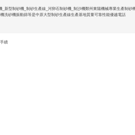
機_新型制砂機_制砂生產線_河卵石制砂機_制沙機鄭州東陽機械專業生產制砂
砂機洗砂機振動篩等是中原大型制砂生產線生產基地質量可靠性能優越電話
手續