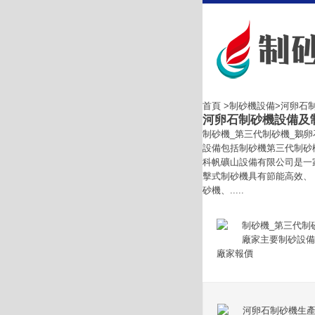
首頁
>
制砂機設備
>河卵石
河卵石制砂機設備及
制砂機_第三代制砂機_鵝
設備包括制砂機第三代制砂
科帆礦山設備有限公司是一
擊式制砂機具有節能高效、 
砂機、.....
制砂機_第三代制
廠家主要制砂設備
廠家報價
河卵石制砂機生產