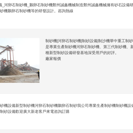
備_河卵石制砂機_鵝卵石制砂機鄭州誠鑫機械制造鄭州誠鑫機械擁有砂石設備
砂機鵝卵石制砂機等的研發設計。咨詢熱線
制砂機|河卵石制砂機|制砂設備|制沙機華中重工制
是專業生產制砂機河卵石制砂機、第三代制砂機、
種新型制砂設備研發基地深受用戶的好評。
廠家報價
砂機設備新型制砂機河卵石制砂機鵝卵石制砂我公司專業生產制砂機制砂機設
制砂設備歡迎廣大新老客戶來電咨詢訂購