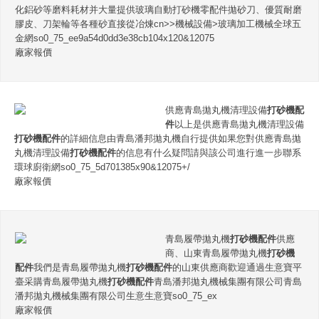
化鋁砂等磨料耗材并大量提供玻璃自動打砂機零配件拋砂刀、優質耐磨
膠皮、刀架輪等各種砂直接從冶煉cn>>機械設備>玻璃加工機械全球五
金網so0_75_ee9a54d0dd3e38cb104x120&12075
廠家報價
供應青島拋丸機清理設備
打砂機配
件
以上是供應青島拋丸機清理設備
打砂機配件
的詳細信息由青島潘邦拋丸機自行提供如果您對供應青島拋
丸機清理設備
打砂機配件
的信息有什么疑問請與該公司進行進一步聯系
環球廚衛網so0_75_5d701385x90&12075+/
廠家報價
青島履帶拋丸機
打砂機配件
供應
商、山東青島履帶拋丸機
打砂機
配件
我們是青島履帶拋丸機
打砂機配件
的山東供應商歡迎通過生意寶平
臺采購青島履帶拋丸機
打砂機配件
青島潘邦拋丸機械集團有限公司青島
潘邦拋丸機械集團有限公司生意生意寶so0_75_ex
廠家報價