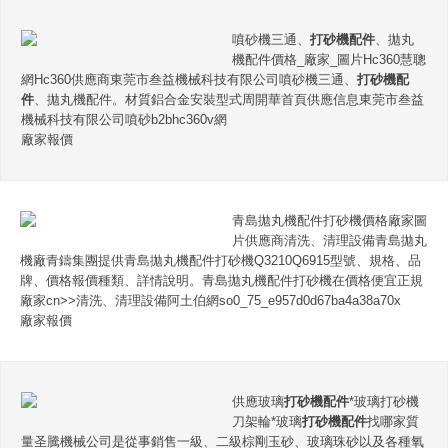
噴砂機三通、
打砂機配件
、拋丸
機配件價格_廠家_圖片Hc360慧聰
網Hc360供應商東莞市叁益機械科技有限公司噴砂機三通、
打砂機配
件
、拋丸機配件。材質鋁合金安裝型式周開華首頁供應信息東莞市叁益
機械科技有限公司噴砂b2bhc360v網
廠家報價
青島拋丸機配件打砂機價格廠家圖
片供應商清洗、清理設備青島拋丸
機廠青鑄集團提供青島拋丸機配件打砂機Q3210Q6915型號、規格、品
牌、價格報價種類、詳情說明。青島拋丸機配件打砂機在價格便宜正規
廠家cn>>清洗、清理設備阿土伯網so0_75_e957d0d67ba4a38a70x
廠家報價
供應玻璃
打砂機配件
*玻璃打砂機
刀架輪*玻璃
打砂機配件
找哪家質
量圣騰機械公司是從事銷售一級、二級棕剛玉砂、玻璃珠砂以及各種氧