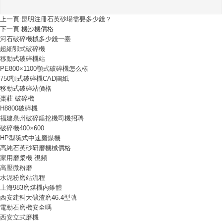
上一頁:
昆明注冊石英砂場需要多少錢？
下一頁:
機沙機價格
河石破碎機械多少錢一臺
超細鄂式破碎機
移動式破碎機站
PE800×1100顎式破碎機怎么樣
750顎式破碎機CAD圖紙
移動式破碎站價格
棗莊 破碎機
H8800破碎機
福建泉州破碎錘挖機司機招聘
破碎機400×600
HP型碗式中速磨煤機
高純石英砂研磨機械價格
家用磨漿機 視頻
高壓微粉磨
水泥粉磨站流程
上海983磨煤機內錐體
西安建科大礦渣磨46.4型號
電動石磨機安全嗎
西安立式磨機