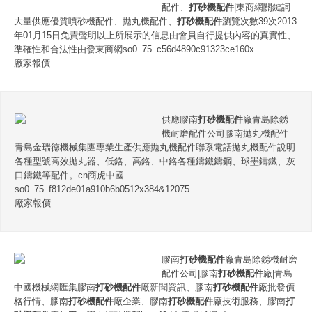
配件、
打砂機配件
|東商網關鍵詞
大量供應優質噴砂機配件、拋丸機配件、
打砂機配件
瀏覽次數39次2013
年01月15日免責聲明以上所展示的信息由會員自行提供內容的真實性、
準確性和合法性由發東商網so0_75_c56d4890c91323ce160x
廠家報價
供應膠南
打砂機配件
廠青島除銹
機耐磨配件公司膠南拋丸機配件
青島金瑞德機械集團專業生產供應拋丸機配件聯系電話拋丸機配件說明
各種型號高效拋丸器、低鉻、高鉻、中鉻各種鑄鐵鑄鋼、球墨鑄鐵、灰
口鑄鐵等配件。cn商虎中國
so0_75_f812de01a910b6b0512x384&12075
廠家報價
膠南
打砂機配件
廠青島除銹機耐磨
配件公司|膠南
打砂機配件
廠|青島
中國機械網匯集膠南
打砂機配件
廠新聞資訊、膠南
打砂機配件
廠批發價
格行情、膠南
打砂機配件
廠企業、膠南
打砂機配件
廠技術服務、膠南
打