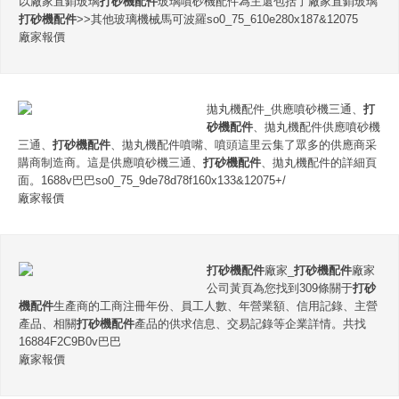
以廠家直銷玻璃
打砂機配件
玻璃噴砂機配件為主還包括了廠家直銷玻璃
打砂機配件
>>其他玻璃機械馬可波羅so0_75_610e280x187&12075
廠家報價
拋丸機配件_供應噴砂機三通、
打
砂機配件
、拋丸機配件供應噴砂機
三通、
打砂機配件
、拋丸機配件噴嘴、噴頭這里云集了眾多的供應商采
購商制造商。這是供應噴砂機三通、
打砂機配件
、拋丸機配件的詳細頁
面。1688v巴巴so0_75_9de78d78f160x133&12075+/
廠家報價
打砂機配件
廠家_
打砂機配件
廠家
公司黃頁為您找到309條關于
打砂
機配件
生產商的工商注冊年份、員工人數、年營業額、信用記錄、主營
產品、相關
打砂機配件
產品的供求信息、交易記錄等企業詳情。共找
16884F2C9B0v巴巴
廠家報價