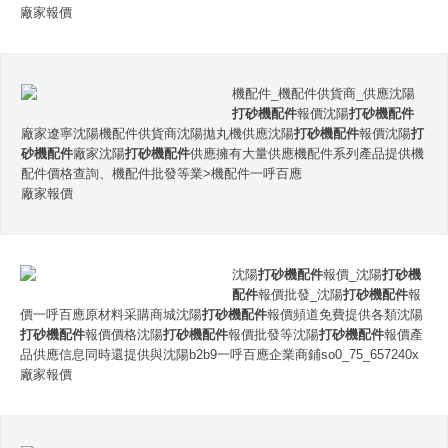
廠家報價
機配件_機配件供貨商_供應沈陽
打砂機配件
報價沈陽
打砂機配件
廠家遼寧沈陽機配件供貨商沈陽拋丸機供應沈陽
打砂機配件
報價沈陽
打
砂機配件
廠家沈陽
打砂機配件
供應擁有大量供應機配件系列產品提供機
配件價格查詢、機配件批發等業>機配件一呼百應
廠家報價
沈陽
打砂機配件
報價_沈陽
打砂機
配件
報價批發_沈陽
打砂機配件
報
價一呼百應原材料采購商城沈陽
打砂機配件
報價頻道免費提供各類沈陽
打砂機配件
報價價格沈陽
打砂機配件
報價批發等沈陽
打砂機配件
報價產
品供應信息同時還提供與沈陽b2b9一呼百應企業商鋪so0_75_657240x
廠家報價