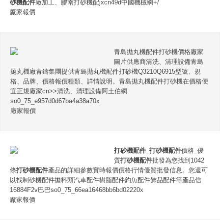
砂機配件
廠加工、膠南打砂機配jxcn49d中國機械網+/
廠家報價
青島拋丸機配件打砂機價格廠家
圖片供應商清洗、清理設備青島
拋丸機廠青鑄集團提供青島拋丸機配件打砂機Q3210Q6915型號、規
格、品牌、價格報價種類、詳情說明。青島拋丸機配件打砂機在價格便
宜正規廠家cn>>清洗、清理設備阿土伯網
so0_75_e957d0d67ba4a38a70x
廠家報價
打砂機配件
_
打砂機配件
價格_優
質
打砂機配件
批發為您找到1042
條
打砂機配件
產品的詳細參數實時報價價格行情優質批發信息。您還可
以找制砂機配件拋料頭汽車配件樹脂配件釣魚配件飾品配件等產品信
16884F2v巴巴so0_75_66ea16468bb6bd02220x
廠家報價