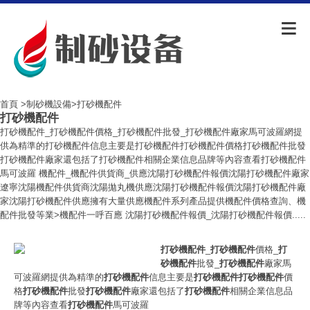
首頁
>
制砂機設備
>打砂機配件
打砂機配件
打砂機配件_打砂機配件價格_打砂機配件批發_打砂機配件廠家馬可波羅網提
供為精準的打砂機配件信息主要是打砂機配件打砂機配件價格打砂機配件批發
打砂機配件廠家還包括了打砂機配件相關企業信息品牌等內容查看打砂機配件
馬可波羅 機配件_機配件供貨商_供應沈陽打砂機配件報價沈陽打砂機配件廠家
遼寧沈陽機配件供貨商沈陽拋丸機供應沈陽打砂機配件報價沈陽打砂機配件廠
家沈陽打砂機配件供應擁有大量供應機配件系列產品提供機配件價格查詢、機
配件批發等業>機配件一呼百應 沈陽打砂機配件報價_沈陽打砂機配件報價.....
打砂機配件
_
打砂機配件
價格_
打
砂機配件
批發_
打砂機配件
廠家馬
可波羅網提供為精準的
打砂機配件
信息主要是
打砂機配件
打砂機配件
價
格
打砂機配件
批發
打砂機配件
廠家還包括了
打砂機配件
相關企業信息品
牌等內容查看
打砂機配件
馬可波羅