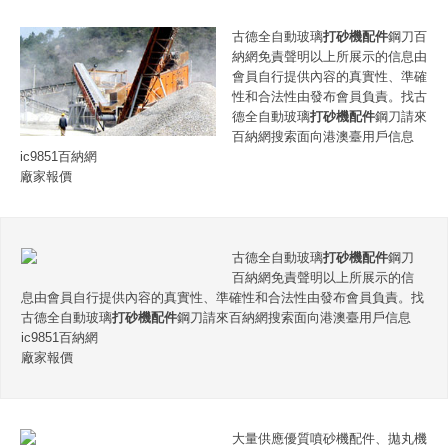
古德全自動玻璃
打砂機配件
鋼刀百
納網免責聲明以上所展示的信息由
會員自行提供內容的真實性、準確
性和合法性由發布會員負責。找古
德全自動玻璃
打砂機配件
鋼刀請來
百納網搜索面向港澳臺用戶信息
ic9851百納網
廠家報價
古德全自動玻璃
打砂機配件
鋼刀
百納網免責聲明以上所展示的信
息由會員自行提供內容的真實性、準確性和合法性由發布會員負責。找
古德全自動玻璃
打砂機配件
鋼刀請來百納網搜索面向港澳臺用戶信息
ic9851百納網
廠家報價
大量供應優質噴砂機配件、拋丸機