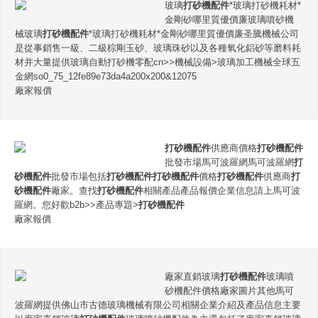
玻璃
打砂機配件
*玻璃打砂機耗材*
金剛砂哪里質優價廉玻璃噴砂機
械玻璃
打砂機配件
*玻璃打砂機耗材*金剛砂哪里質優價廉圣騰機械公司
是從事銷售一級、二級棕剛玉砂、玻璃珠砂以及各種氧化鋁砂等磨料耗
材并大量提供玻璃自動打砂機零配cn>>機械設備>玻璃加工機械全球五
金網so0_75_12fe89e73da4a200x200&12075
廠家報價
打砂機配件
供應商價格
打砂機配件
批發市場馬可波羅網馬可波羅網
打
砂機配件
批發市場包括
打砂機配件
打砂機配件
價格
打砂機配件
供應商
打
砂機配件
廠家。查找
打砂機配件
相關產品產品報價企業信息請上馬可波
羅網。您好歡b2b>>產品專題>
打砂機配件
廠家報價
廠家直銷玻璃
打砂機配件
玻璃噴
砂機配件價格廠家圖片其他馬可
波羅網提供佛山市古德玻璃機械有限公司相關企業介紹及產品信息主要