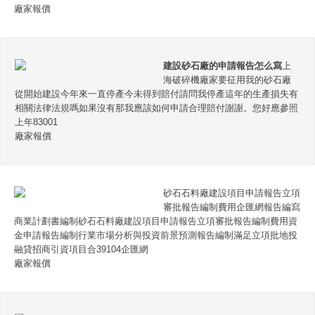
廠家報價
建設砂石廠的申請報告怎么寫
上
海破碎機廠家要征用我的砂石廠
從開始建設今年來一直停產今未得到賠付請問我停產這年的生產損失有
相關法律法規嗎如果沒有那我應該如何申請合理賠付謝謝。您好應參照
上年83001
廠家報價
砂石石料廠建設項目申請報告立項
審批報告編制費用企匯網報告編寫
商業計劃書編制砂石石料廠建設項目申請報告立項審批報告編制費用資
金申請報告編制行業市場分析與投資前景預測報告編制滿足立項批地投
融貸招商引資項目合39104企匯網
廠家報價