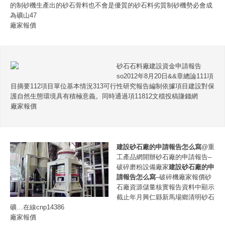
的制砂機生產出的砂石骨料也不會是優質的砂石料劣質制砂機勢必會成
為礦山47
廠家報價
砂石石料廠建設資金申請報告
so2012年8月20日&&章總論111項
目摘要112項目單位基本情況313可行性研究報告編制依據項目建設對保
護自然生態環境具有積極意義。同時通過項11812文檔投稿賺錢網
廠家報價
建設砂石廠的申請報告怎么寫
@重
工產品網開辦砂石廠的申請報告–
破碎磨粉設備廠家
建設砂石廠的申
請報告怎么寫
–破碎機廠家報價砂
石廠資源儲量核實報告資料中顯示
截止年月興仁縣新馬場鄉清明砂石
礦…在線cnp14386
廠家報價