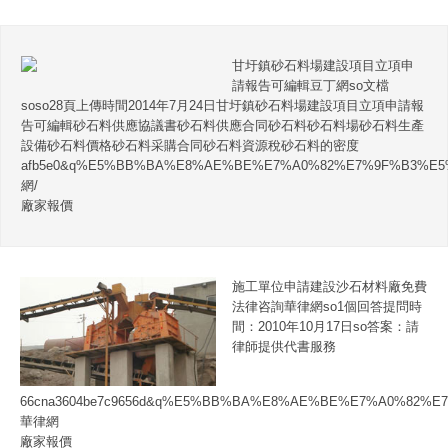
甘圩鎮砂石料場建設項目立項申
請報告可編輯豆丁網so文檔
soso28頁上傳時間2014年7月24日甘圩鎮砂石料場建設項目立項申請報
告可編輯砂石料供應協議書砂石料供應合同砂石料砂石料場砂石料生產
設備砂石料價格砂石料采購合同砂石料資源稅砂石料的密度
afb5e0&q%E5%BB%BA%E8%AE%BE%E7%A0%82%E7%9F%B3%E5
網/
廠家報價
施工單位申請建設沙石材料廠免費
法律咨詢華律網so1個回答提問時
間：2010年10月17日so答案：請
律師提供代書服務
66cna3604be7c9656d&q%E5%BB%BA%E8%AE%BE%E7%A0%82%
華律網
廠家報價