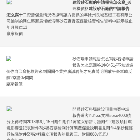
建設砂石廠的申請報告怎么寫
_破
碎機價格
建設砂石廠的申請報告
怎么寫
十二資源儲量情況依據轉讓方提供的年徐州長城基礎工程有限公
司編制的興仁縣新馬場鄉清明砂石廠資源儲量核實報告資料中顯示截止
年月興仁13
廠家報價
砂石場申請報告怎么寫砂石場申請
報告怎么寫回答1Ф0451∮不知道這
個你自己寫把歡迎來到問問企業推廣誠聘英才免責聲明開放平臺幫助反
饋?京證0v問問
廠家報價
開辦砂石料場建設項目備案申請
報告道客巴巴so文檔soso4000積
分上傳時間2013年6月15日附件附件1河道采砂許可證附件2建設項目環
境影響登記表附件3砂礫石礦檢測計算礦產儲量說明書見附件4采砂權經
營協議附件5河砂料廠立項報告的批復三、附圖888v巴巴/