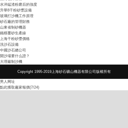
水淬錳渣粉磨后的強度
升華8干粉砂漿設備
玻璃打沙機工作原理
砂石廠的管理財務
山東省制砂機器
鐵模覆砂生產線
上海干粉砂漿價格
洗沙石設備
中國沙石總公司
開沙場要什么證？
大理巖制沙機
Copyright 1995-2019上海砂石礦山機器有限公司版權所有
男人网址
點此獲取廠家報價(7/24)