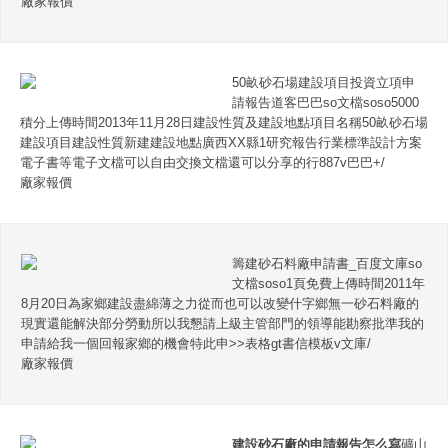
廠家報價
50畝砂石場建設項目投資立項申
請報告道客巴巴so文檔soso5000
積分上傳時間2013年11月28日建設性質及建設地點項目名稱50畝砂石場
建設項目建設性質新建建設地點廣西XX縣1研究報告行業標準設計方案
電子書等電子文檔可以自由交換文檔還可以分享的行887v巴巴+/
廠家報價
籌建砂石料廠申請書_百度文庫so
文檔soso1頁免費上傳時間2011年
8月20日為家鄉建設盡綿薄之力從而也可以改變什字鄉無一砂石料廠的
現實還能解決部分勞動所以我懇請上級主管部門的領導能勘察批準我的
申請給我一個回報家鄉的機會特此申>>表格gt書信模板v文庫/
廠家報價
建設砂石廠的申請報告怎么寫
礦山