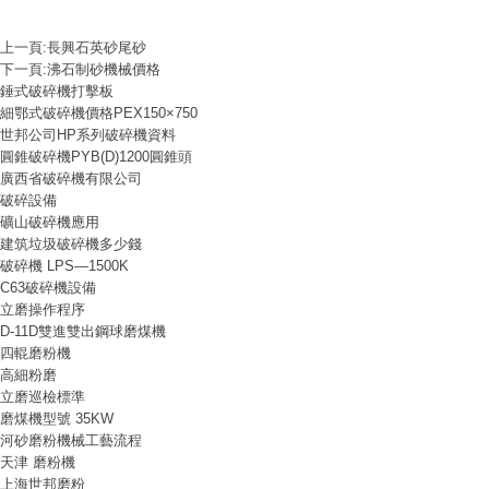
上一頁:
長興石英砂尾砂
下一頁:
沸石制砂機械價格
錘式破碎機打擊板
細鄂式破碎機價格PEX150×750
世邦公司HP系列破碎機資料
圓錐破碎機PYB(D)1200圓錐頭
廣西省破碎機有限公司
破碎設備
礦山破碎機應用
建筑垃圾破碎機多少錢
破碎機 LPS—1500K
C63破碎機設備
立磨操作程序
D-11D雙進雙出鋼球磨煤機
四輥磨粉機
高細粉磨
立磨巡檢標準
磨煤機型號 35KW
河砂磨粉機械工藝流程
天津 磨粉機
上海世邦磨粉