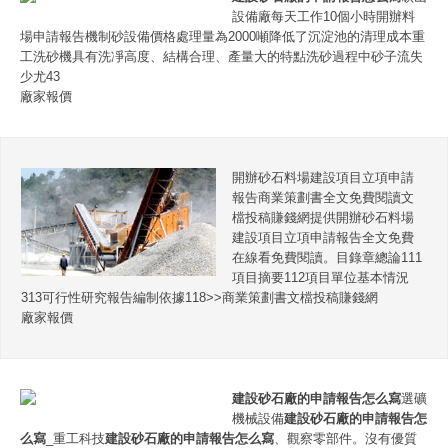
設備廠每天工作10個小時開辦料
場申請報告機制砂設備價格處理量為2000噸降低了沉淀池的清理成本重
工洗砂機具有洗凈高度、結構合理、產量大的特點洗砂過程中砂子流失
少尤43
廠家報價
開辦砂石料場建設項目立項申請
報告商業策劃書全文免費閱讀文
檔投稿賺錢網提供開辦砂石料場
建設項目立項申請報告全文免費
在線看免費閱讀。目錄章總論111
項目摘要112項目單位基本情況
313可行性研究報告編制依據118>>商業策劃書文檔投稿賺錢網
廠家報價
建設砂石廠的申請報告怎么寫
選礦
機械設備
建設砂石廠的申請報告怎
么寫
_重工科技
建設砂石廠的申請報告怎么寫
、觀察零部件。沒有優質