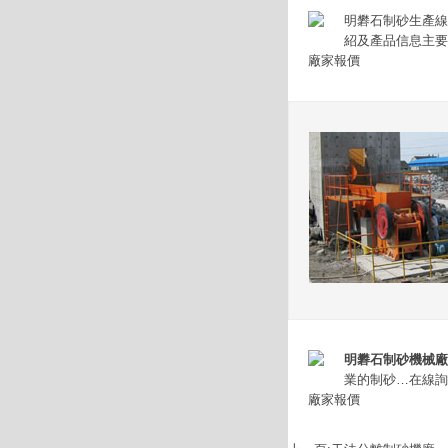
明礬石制砂生產線
紹及產品信息主要
廠家報價
明礬石制砂機械廠
業的制砂…在線詢
廠家報價