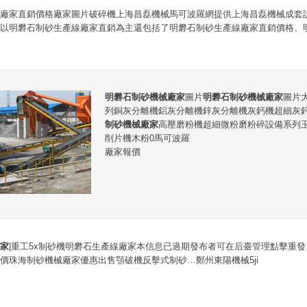
廠家直銷價格廠家圖片破碎機上海昌磊機械馬可波羅網提供上海昌磊機械成套
以明礬石制砂生產線廠家直銷為主還包括了明礬石制砂生產線廠家直銷價格、明
明礬石制砂機械廠家
圖片
明礬石制砂機械廠家
圖片
列銅灰分離機鋁灰分離機鋅灰分離機灰鈣機超細灰
制砂機械廠家
高壓磨粉機超細微粉磨粉碎設備系列
削片機木粉0馬可波羅
廠家報價
家
|重工5x制砂機明礬石生產線廠家本信息已過期發布者可在后臺管理點擊重
價珠海制砂機械廠家優惠出售顎破機反擊式制砂…鄭州東陽機械5ji