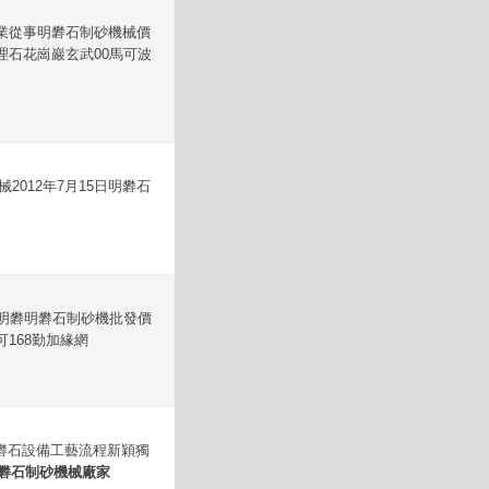
業從事明礬石制砂機械價
石花崗巖玄武00馬可波
2012年7月15日明礬石
明礬明礬石制砂機批發價
168勤加緣網
礬石設備工藝流程新穎獨
礬石制砂機械廠家