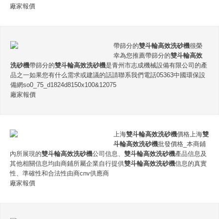
廠家報價
帶篩分的
雙斗輪高效洗砂機
很榮
幸為您推薦帶篩分的
雙斗輪高效
洗砂機
帶篩分的
雙斗輪高效洗砂機
是青州市志成機械設備有限公司的產
品之一如果您有什么需求或建議的話請聯系我們電話05363中國環保設
備網so0_75_d1824d8150x100&12075
廠家報價
上海
雙斗輪高效洗砂機
價格上海
雙
斗輪高效洗砂機
批發價格_本商鋪
內所展現的
雙斗輪高效洗砂機
公司信息、
雙斗輪高效洗砂機
產品信息及
其他相關信息均由商鋪所屬企業自行提供
雙斗輪高效洗砂機
信息的真實
性、準確性和合法性由商cnv供應商
廠家報價