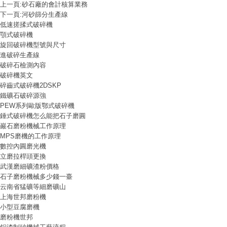
上一頁:
砂石廠的會計核算業務
下一頁:
河砂篩分生產線
低速搓揉式破碎機
顎式破碎機
旋回破碎機型號與尺寸
進破碎生產線
破碎石檢測內容
破碎機英文
碎齒式破碎機2DSKP
鐵礦石破碎源強
PEW系列歐版鄂式破碎機
錘式破碎機怎么能把石子磨圓
巖石磨粉機械工作原理
MPS磨機的工作原理
數控內圓磨光機
立磨拉桿頭更換
武漢磨細礦渣粉價格
石子磨粉機械多少錢一臺
云南省猛礦等細磨礦山
上海世邦磨粉機
小型豆腐磨機
磨粉機世邦