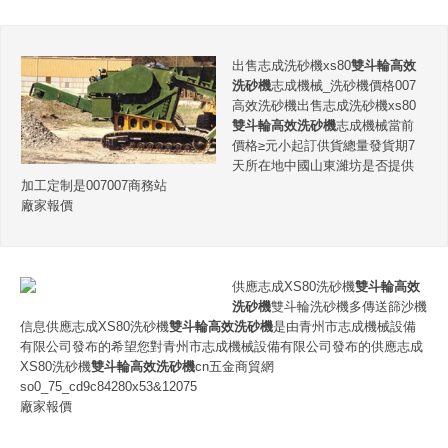
出售志成洗砂機xs80
雙斗輪高效
洗砂機
志成機械_洗砂機價格007
高效洗砂機出售志成洗砂機xs80
雙斗輪高效洗砂機
志成機械當前
價格≥元小起訂供貨總量發貨期7
天所在地中國山東濰坊是否提供
加工定制是007007商務站
廠家報價
供應志成XS80洗砂機
雙斗輪高效
洗砂機
雙斗輪洗砂機多傳送篩沙機
信息供應志成XS80洗砂機
雙斗輪高效洗砂機
是由青州市志成機械設備
有限公司發布的希望您對青州市志成機械設備有限公司發布的供應志成
XS80洗砂機
雙斗輪高效洗砂機
cn五金商貿網
so0_75_cd9c84280x53&12075
廠家報價