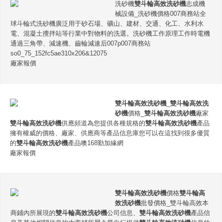
洗砂機
雙斗輪高效洗砂機
志成機
械設備_洗砂機價格007商務站全
球斗輪式洗砂機廣泛用于砂石場、礦山、建材、交通、化工、水利水
電、混凝土攪拌站等行業中對物料的洗選。洗砂機工作原理工作時電機
通過三角帶、減速機、齒輪減速后007p007商務站
so0_75_152fc5ae310x206&12075
廠家報價
雙斗輪高效洗砂機
_
雙斗輪高效洗
砂機
價格_
雙斗輪高效洗砂機
廠家
雙斗輪高效洗砂機
供應頻道為您提供各種規格的
雙斗輪高效洗砂機
產品
擁有權威的價格、廠家、供應商等產品信息庫您可以在這找到很多優質
的
雙斗輪高效洗砂機
產品噢168勤加緣網
廠家報價
雙斗輪高效洗砂機
價格
雙斗輪高
效洗砂機
批發價格_雙斗輪高效本
商鋪內所展現的
雙斗輪高效洗砂機
公司信息、
雙斗輪高效洗砂機
產品信