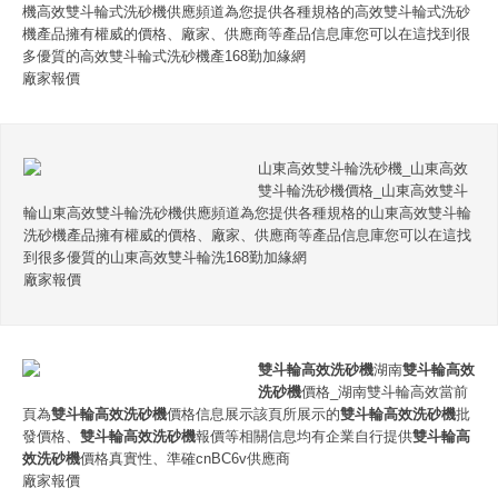
機高效雙斗輪式洗砂機供應頻道為您提供各種規格的高效雙斗輪式洗砂
機產品擁有權威的價格、廠家、供應商等產品信息庫您可以在這找到很
多優質的高效雙斗輪式洗砂機產168勤加緣網
廠家報價
山東高效雙斗輪洗砂機_山東高效
雙斗輪洗砂機價格_山東高效雙斗
輪山東高效雙斗輪洗砂機供應頻道為您提供各種規格的山東高效雙斗輪
洗砂機產品擁有權威的價格、廠家、供應商等產品信息庫您可以在這找
到很多優質的山東高效雙斗輪洗168勤加緣網
廠家報價
雙斗輪高效洗砂機
湖南
雙斗輪高效
洗砂機
價格_湖南雙斗輪高效當前
頁為
雙斗輪高效洗砂機
價格信息展示該頁所展示的
雙斗輪高效洗砂機
批
發價格、
雙斗輪高效洗砂機
報價等相關信息均有企業自行提供
雙斗輪高
效洗砂機
價格真實性、準確cnBC6v供應商
廠家報價