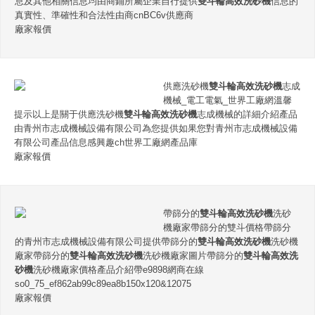
息及其他相關信息均由商鋪所屬企業自行提供
雙斗輪高效洗砂機
信息的
真實性、準確性和合法性由商cnBC6v供應商
廠家報價
供應洗砂機
雙斗輪高效洗砂機
志成
機械_電工電氣_世界工廠網溫馨
提示以上是關于供應洗砂機
雙斗輪高效洗砂機
志成機械的詳細介紹產品
由青州市志成機械設備有限公司為您提供如果您對青州市志成機械設備
有限公司產品信息感興趣ch世界工廠網產品庫
廠家報價
帶篩分的
雙斗輪高效洗砂機
洗砂
機廠家帶篩分的雙斗價格帶篩分
的青州市志成機械設備有限公司提供帶篩分的
雙斗輪高效洗砂機
洗砂機
廠家帶篩分的
雙斗輪高效洗砂機
洗砂機廠家圖片帶篩分的
雙斗輪高效洗
砂機
洗砂機廠家價格產品介紹帶e9898網商在線
so0_75_ef862ab99c89ea8b150x120&12075
廠家報價