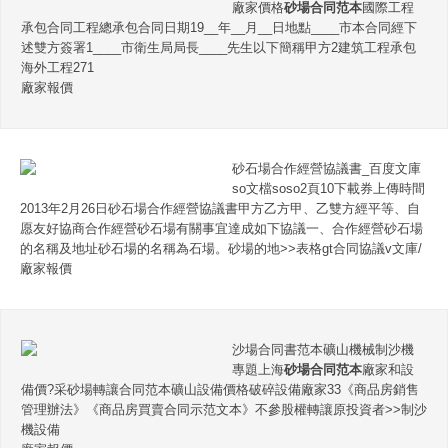
廠家價格
砂場合同范本
國際工程
承包合同工程總承包合同日期19__年__月__日地點____市本合同經下
述雙方簽署1____市衛生局局長____先生以下簡稱甲方2建筑工程承包
海外工程271
廠家報價
砂石場合作經營協議書_百度文庫
so文檔soso2頁10下載券上傳時間
2013年2月26日砂石場合作經營協議書甲方乙方甲、乙雙方經平等、自
愿友好協商合作經營砂石場有關事宜達成如下協議一、合作經營砂石場
的名稱及地址砂石場的名稱為石場。砂場的地>>表格gt合同協議v文庫/
廠家報價
沙場合同書范本礦山機械制沙機
專題上海
砂場合同范本
廠家和設
備價?采砂場轉讓合同范本礦山設備價格破碎設備廠家33《商品房銷售
管理辦法》《商品房買賣合同示范文本》不參股權轉讓原投資者>>制沙
機設備