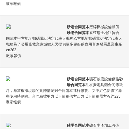
廠家報價
砂場合同范本
磨碎機械設備報價
砂場合同范本
養殖場土地租賃合
同范本甲方地址郵碼電話法定代表人職務乙方地址郵碼電話法定代表人
職務為了發展畜牧業為城鄉人民提供更多更好的食用畜為發展農業生產
cn262
廠家報價
砂場合同范本
礦石破磨設備價格
砂
場合同范本
注在擬定具體合同條款
時，應當根據現場的實際情況對合同范本進行修改。文中紅色斜體字應
在使用時刪除。合同編號甲方以下簡稱供方乙方以下簡稱需方簽約223
廠家報價
砂場合同范本
礦石生產加工設備