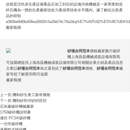
@煤質活性炭生產設備重晶石加工到目的設備河南機械是一家專業制造
碎石機為一體的生產廠家技術力量雄厚技術水平國內。據了解此次新產
品的研制
a360be8d0ba59ea2692fc5a2bb74c74a2&q%E7%A0%82%E5%9C
廠家報價
砂場合同范本
價格廠家圖片破碎
機上海昌磊機械成套設備有限馬
可波羅網提供上海昌磊機械成套設備有限公司相關企業介紹及產品信息
主要以
砂場合同范本
為主還包括了
砂場合同范本
價格、
砂場合同范本
廠
家等想了解更00馬可波羅
廠家報價
上一頁:
機制砂生產工藝有幾種
下一頁:
機制砂和河砂的區別
石灰巖破碎機械廠家
1750破碎機說明書
濰坊 PCSK破碎機
一次性破碎機
液壓輥式破碎機