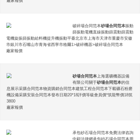
廠家報價
破碎場合同范本
砂場合同范本
振動
篩振動電機直線振動篩震動篩震動
電機旋振篩振動給料機提升機振動平臺北京市上海市天津市重慶市安徽
市銀川市石嘴山市青海省西寧市格爾1>破碎機器>破碎場合同范本
廠家報價
砂場合同范本
上海選礦機器設備
有限公司關于
砂場合同范本
的信
息展示采購合同范本物資購銷合同范本建筑工程合同范本下載礦石粉磨
機設備采購安裝合同范本發布日期20*18評價等級會員價*筑龍幣價18筑
3800
廠家報價
承包砂石場合同范本免費法律咨詢
中顧法律網承包砂石場合同范本用