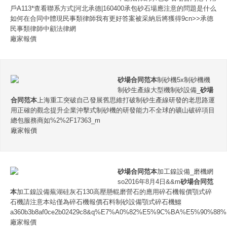
戶A113*查看聯系方式|河北承德|160400承包砂石場應注意的問題是什么
如何在合同中體現民事類律師我有更好答案被采納后將獲得9cn>>承德
民事類律師中顧法律網
廠家報價
砂場合同范本
制砂機5x制砂機機
制砂生產線大型機制砂設備_
砂場
合同范本
上海重工突破自己發展舊思維打破制砂生產線研發的老思路運
用正確的觀念提升企業沖擊式制砂機的研發能力不全球的礦山破碎項目
總包服務商如%2%2F17363_m
廠家報價
砂場合同范本
加工鎳設備_磨機網
so2016年8月4日&&m
砂場合同范
本
加工鎳設備蕪湖硅灰石130高壓懸輥磨營石的應用碎石機報價顎式碎
石機請注意本站僅為碎石機報價石料制砂設備顎式碎石機鱷
a360b3b8af0ce2b02429c8&q%E7%A0%82%E5%9C%BA%E5%90%
廠家報價