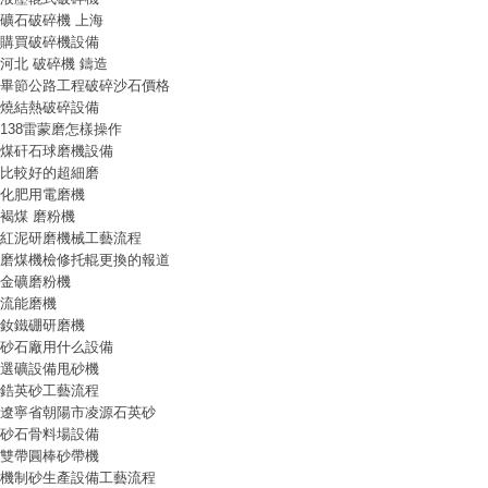
礦石破碎機 上海
購買破碎機設備
河北 破碎機 鑄造
畢節公路工程破碎沙石價格
燒結熱破碎設備
138雷蒙磨怎樣操作
煤矸石球磨機設備
比較好的超細磨
化肥用電磨機
褐煤 磨粉機
紅泥研磨機械工藝流程
磨煤機檢修托輥更換的報道
金礦磨粉機
流能磨機
釹鐵硼研磨機
砂石廠用什么設備
選礦設備甩砂機
鋯英砂工藝流程
遼寧省朝陽市凌源石英砂
砂石骨料場設備
雙帶圓棒砂帶機
機制砂生產設備工藝流程