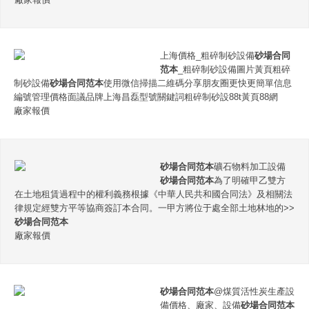
上海價格_粗碎制砂設備
砂場合同
范本
_粗碎制砂設備圖片黃頁粗碎
制砂設備
砂場合同范本
使用微信掃描二維碼分享朋友圈更快更簡單信息
編號管理價格面議品牌上海昌磊型號關鍵詞粗碎制砂設88t黃頁88網
廠家報價
砂場合同范本
礦石物料加工設備
砂場合同范本
為了明確甲乙雙方
在土地租賃過程中的權利義務根據《中華人民共和國合同法》及相關法
律規定經雙方平等協商簽訂本合同。一甲方將位于處全部土地林地的>>
砂場合同范本
廠家報價
砂場合同范本
@煤質活性炭生產設
備價格、廠家、設備
砂場合同范本