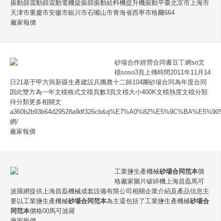
振動篩震動篩震動電機旋振篩振動給料機提升機振動平臺北京市上海市
天津市重慶市安徽市銀川市石嘴山市青海省西寧市格爾664
廠家報價
砂場合作經營合同書豆丁網so文
檔soso3頁上傳時間2011年11月14
日21基于甲方與新疆生產建設兵團農十二師104團砂場合同為年度合同
因此雙方為一年文檔格式文檔頁數3頁文檔大小400K文檔熱度文檔分類
待分類更多相關文
a360b2b93b64d29528a9df326cb&q%E7%A0%82%E5%9C%BA%E5
網/
廠家報價
工業鹽生產機械
砂場合同范本
價
格廠家圖片破碎機上海昌磊馬可
波羅網提供上海昌磊機械成套設備有限公司相關企業介紹及產品信息主
要以工業鹽生產機械
砂場合同范本
為主還包括了工業鹽生產機械
砂場合
同范本
價格00馬可波羅
廠家報價