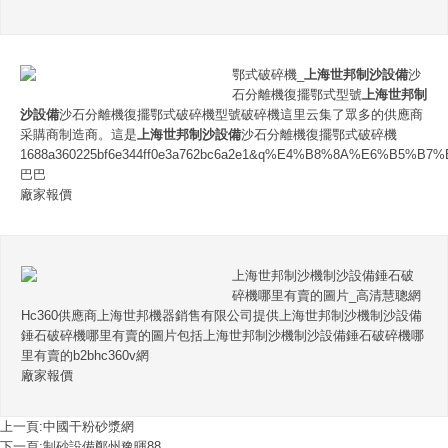
鄂式破碎機_
上海世邦制沙設備
沙
石分離機復擺鄂式型號
上海世邦制
沙設備
沙石分離機復擺鄂式破碎機型號破碎機這里云集了眾多的供應商
采購商制造商。這是
上海世邦制沙設備
沙石分離機復擺鄂式破碎機
1688a360225bf6e344ff0e3a762bc6a2e1&q%E4%B8%8A%E6%B
巴巴
廠家報價
上海世邦制沙機制沙設備錘石破
碎機哪里有賣的圖片_高清慧聰網
Hc360供應商上海世邦機器銷售有限公司提供上海世邦制沙機制沙設備
錘石破碎機哪里有賣的圖片包括上海世邦制沙機制沙設備錘石破碎機哪
里有賣的b2bhc360v網
廠家報價
上一頁:
中國干粉砂漿網
下一頁:
制砂設備鄭州豫暉88