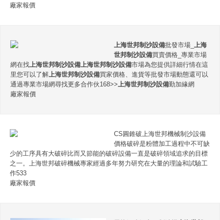
廠家報價
上海世邦制沙設備
批發市場_
上海
世邦制沙設備
買賣價格_專業市場
網在找
上海世邦制沙設備
上海世邦制沙設備
市場為您提供詳細行情在這
里您可以了解
上海世邦制沙設備
買家價格、進貨等批發市場動態還可以
通過專業市場網尋找更多合作伙168>>
上海世邦制沙設備
勤加緣網
廠家報價
CS圓錐破上海世邦機械制沙設備
價格破碎是粉體加工過程中不可缺
少的工序具有大破碎比而又節能的破碎設備一直是破碎領域追求的目標
之一。上海世邦破碎機械專家經過多年努力研究在大量的理論和試驗工
作533
廠家報價