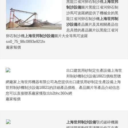
黑龍江省河卵石制沙機
上海世邦
制沙設備
圖片黑龍江省河卵石制
沙馬可波羅網提供了機械全的黑
龍江省河卵石制沙機
上海世邦制
沙設備
產品圖片及其相關產品信
息具體的產品圖片以黑龍江省河
卵石制沙機
上海世邦制沙設備
圖片大全等馬可波羅
so0_75_98c0893e921fx
廠家報價
出口建筑用砂制定生產設備上海世
邦制砂機制沙設備18821價格慧聰
網廠家上海世邦機器有限公司為您提供出口建筑用砂制定生產設備上海
世邦制砂機制沙設備18821的詳細產品價格、產品圖片等產品介紹信息
您可以直接聯系廠家獲取出b2bhc360v網
廠家報價
上海世邦制沙設備
顎式破碎機圖
紙沈陽振動篩高清圖片你正在查