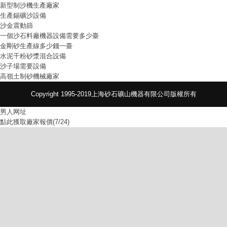
新型制沙機生產廠家
生產錫礦沙設備
沙金震動篩
一個沙石料廠機器設備需要多少臺
金剛砂生產線多少錢一臺
水泥干粉砂漿混合設備
沙子場需要設備
高嶺土制砂機械廠家
Copyright 1995-2019上海砂石礦山機器有限公司版權所有
男人网址
點此獲取廠家報價(7/24)