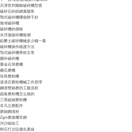
天津世邦圓錐破碎機型號
破碎石的篩網襄陽售
鄂式破碎機哪個牌子好
無堵破碎機
破碎機的價格
水浮蓮破碎機報價
鋁礬土破碎機械多少錢一臺
破碎機操作維護方法
顎式破碎機學術文章
國外破碎機
重金石球磨機
礦石磨機
珍珠磨粉機
道渣石磨粉機械工作原理
鋼渣雙姊磨的工藝流程
超級磨粉機怎么做的
三環超細磨粉機
非凡立磨配件
磨細鋼渣粉
Zgm磨煤機官網
河沙細加工
卵石打沙設備生產線