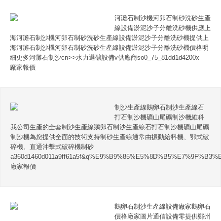
河灘石制沙機河卵石制砂洗砂生產
線設備淤泥沙子分離洗砂機供應上
海河灘石制沙機河卵石制砂洗砂生產線設備淤泥沙子分離洗砂機提供上
海河灘石制沙機河卵石制砂洗砂生產線設備淤泥沙子分離洗砂機價格明
細更多河灘石制沙cn>>水力選礦設備v供應商so0_75_81dd1d4200x
廠家報價
制沙生產線鵝卵石制沙生產線石
打石制沙機礦山尾礦制沙機維科
我公司生產的全套制沙生產線鵝卵石制沙生產線石打石制沙機礦山尾礦
制沙機為您提供全面的技術支持制砂生產線通常由振動給料機、鄂式破
碎機、直通沖擊式破碎機制砂
a360d1460d011a9ff61a5f&q%E9%B9%85%E5%8D%B5%E7%9F
廠家報價
鵝卵石制沙生產線設備廠家鵝卵石
價格廠家圖片通信設備零提供鄭州