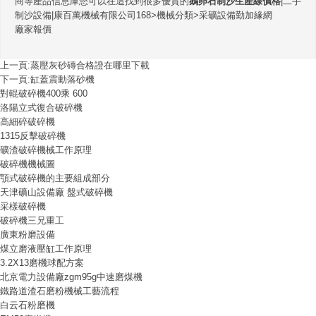
商等產品信息庫您可以在這找到很多優質的
鵝卵石制沙生產線價格
|二手
制沙設備|康百萬機械有限公司168>機械分類>采礦設備勤加緣網
廠家報價
上一頁:
蒸壓灰砂磚合格證在哪里下載
下一頁:
缸蓋震動落砂機
對輥破碎機400乘 600
洛陽立式復合破碎機
高細碎破碎機
1315反擊破碎機
礦渣破碎機械工作原理
破碎機機械圖
顎式破碎機的主要組成部分
天津礦山設備廠 盤式破碎機
采樣破碎機
破碎機三兄重工
廣東粉磨設備
煤立磨液壓缸工作原理
3.2X13磨機球配方案
北京電力設備廠zgm95g中速磨煤機
鐵路道渣石磨粉機械工藝流程
白云石粉磨機