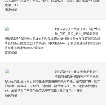
人工造砂作業適用于水電、建材、高速公路、鐵路、城市建設等行業的
應用。300
廠家報價
鵝卵石制砂生產線河卵石制沙生產
線_價格_圖片_簡介_愛幫網愛幫
網提供鵝卵石制砂生產線石制沙生產線的價格圖片簡介等優質信息物超
所值的產品推薦是您購買鵝卵石制砂生產線em石制沙生產線的理想選擇
這里也有商家河南053愛幫網
廠家報價
河卵石制砂生產線|河卵石制砂生
產線報價|制砂機廠家河南科帆制
砂我公司配置河卵石制砂生產線主要由振動給料機、顎式破碎機、細式
鄂破機、圓錐破、振動篩、制砂機、膠帶輸送機、集中電控等設備組
成。為滿足客戶不同的加工需要可選51>產品展示>生產線
廠家報價