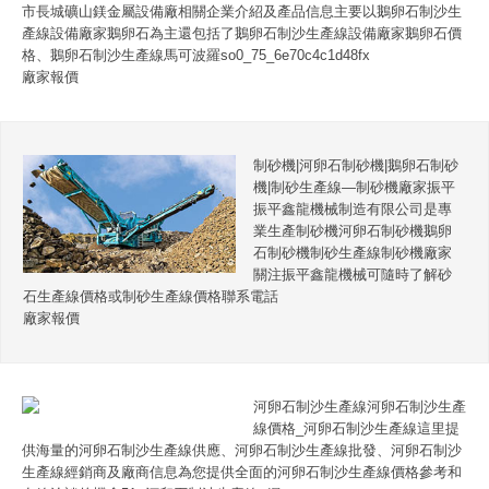
市長城礦山鎂金屬設備廠相關企業介紹及產品信息主要以鵝卵石制沙生
產線設備廠家鵝卵石為主還包括了鵝卵石制沙生產線設備廠家鵝卵石價
格、鵝卵石制沙生產線馬可波羅so0_75_6e70c4c1d48fx
廠家報價
制砂機|河卵石制砂機|鵝卵石制砂
機|制砂生產線—制砂機廠家振平
振平鑫龍機械制造有限公司是專
業生產制砂機河卵石制砂機鵝卵
石制砂機制砂生產線制砂機廠家
關注振平鑫龍機械可隨時了解砂
石生產線價格或制砂生產線價格聯系電話
廠家報價
河卵石制沙生產線河卵石制沙生產
線價格_河卵石制沙生產線這里提
供海量的河卵石制沙生產線供應、河卵石制沙生產線批發、河卵石制沙
生產線經銷商及廠商信息為您提供全面的河卵石制沙生產線價格參考和