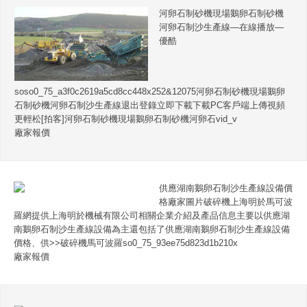
河卵石制砂機現場鵝卵石制砂機
河卵石制沙生產線—在線播放—
優酷
soso0_75_a3f0c2619a5cd8cc448x252&12075河卵石制砂機現場鵝卵
石制砂機河卵石制沙生產線退出登錄立即下載下載PC客戶端上傳視頻
更輕松[拍客]河卵石制砂機現場鵝卵石制砂機河卵石vid_v
廠家報價
供應湖南鵝卵石制沙生產線設備價
格廠家圖片破碎機上海明於馬可波
羅網提供上海明於機械有限公司相關企業介紹及產品信息主要以供應湖
南鵝卵石制沙生產線設備為主還包括了供應湖南鵝卵石制沙生產線設備
價格、供>>破碎機馬可波羅so0_75_93ee75d823d1b210x
廠家報價