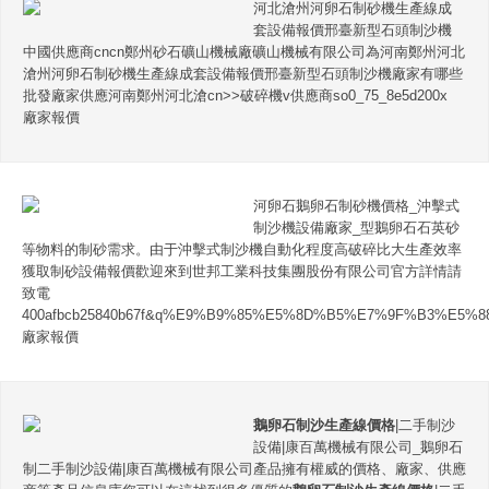
河北滄州河卵石制砂機生產線成
套設備報價邢臺新型石頭制沙機
中國供應商cncn鄭州砂石礦山機械廠礦山機械有限公司為河南鄭州河北
滄州河卵石制砂機生產線成套設備報價邢臺新型石頭制沙機廠家有哪些
批發廠家供應河南鄭州河北滄cn>>破碎機v供應商so0_75_8e5d200x
廠家報價
河卵石鵝卵石制砂機價格_沖擊式
制沙機設備廠家_型鵝卵石石英砂
等物料的制砂需求。由于沖擊式制沙機自動化程度高破碎比大生產效率
獲取制砂設備報價歡迎來到世邦工業科技集團股份有限公司官方詳情請
致電
400afbcb25840b67f&q%E9%B9%85%E5%8D%B5%E7%9F%B3%E5%
廠家報價
鵝卵石制沙生產線價格
|二手制沙
設備|康百萬機械有限公司_鵝卵石
制二手制沙設備|康百萬機械有限公司產品擁有權威的價格、廠家、供應