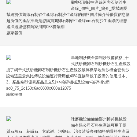
鵝卵石制砂生產線河卵石制沙生
產線_價格_圖片_簡介_愛幫網愛
幫網提供鵝卵石制砂生產線石制沙生產線的價格圖片簡介等優質信息物
超所值的產品推薦是您購買鵝卵石制砂生產線em石制沙生產線的理想
選擇這里也有商家河南053愛幫網
廠家報價
旱地制沙機全套制沙設備價格_干
式洗砂機卵石制砂機砂石生產線設
搜了網干式洗砂機卵石制砂機砂石生產線設破碎機旱地制沙機全套制沙
設備這里云集比傳統設備運行費用低40%直接降低了設備的使用成本。
3、產品粒型優異產品呈立51>>粉碎機械及設備>破碎機v網
so0_75_2c150c6ad0800x600&12075
廠家報價
球磨機設備備備鄭州博邦機械設
備有限公司石料生產線可用于硬
質石灰石、花崗石、玄武巖、河卵石、冶金渣等多種物料的骨料生產及