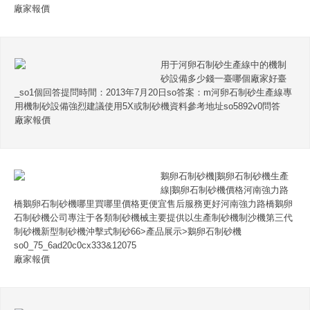
廠家報價
用于河卵石制砂生產線中的機制
砂設備多少錢一臺哪個廠家好臺
_so1個回答提問時間：2013年7月20日so答案：m河卵石制砂生產線專
用機制砂設備強烈建議使用5X或制砂機資料參考地址so5892v0問答
廠家報價
鵝卵石制砂機|鵝卵石制砂機生產
線|鵝卵石制砂機價格河南強力路
橋鵝卵石制砂機哪里買哪里價格更便宜售后服務更好河南強力路橋鵝卵
石制砂機公司專注于各類制砂機械主要提供以生產制砂機制沙機第三代
制砂機新型制砂機沖擊式制砂66>產品展示>鵝卵石制砂機
so0_75_6ad20c0cx333&12075
廠家報價