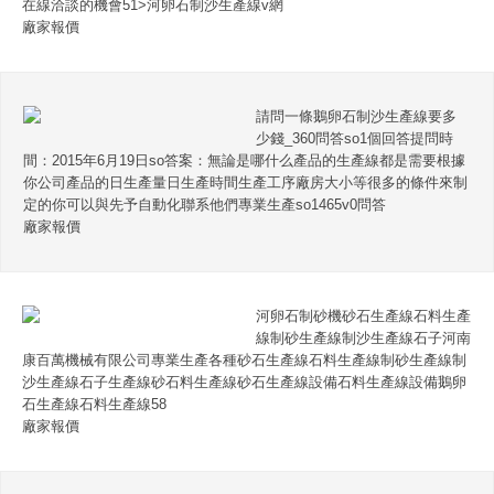
在線洽談的機會51>河卵石制沙生產線v網
廠家報價
請問一條鵝卵石制沙生產線要多
少錢_360問答so1個回答提問時
間：2015年6月19日so答案：無論是哪什么產品的生產線都是需要根據
你公司產品的日生產量日生產時間生產工序廠房大小等很多的條件來制
定的你可以與先予自動化聯系他們專業生產so1465v0問答
廠家報價
河卵石制砂機砂石生產線石料生產
線制砂生產線制沙生產線石子河南
康百萬機械有限公司專業生產各種砂石生產線石料生產線制砂生產線制
沙生產線石子生產線砂石料生產線砂石生產線設備石料生產線設備鵝卵
石生產線石料生產線58
廠家報價