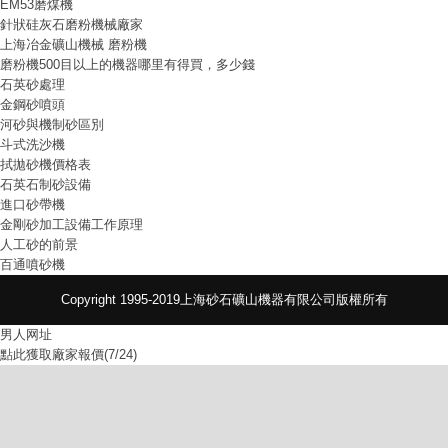
EM53磨煤機
針狀硅灰石磨粉機械廠家
上海冶金礦山機械 磨粉機
磨粉機500目以上的機器哪里有得買，多少錢
石英砂處理
金鋼砂噴頭
河砂與機制砂區別
斗式洗沙機
拭拋砂機價格表
石英石制砂設備
進口砂帶機
金剛砂加工設備工作原理
人工砂的前景
百通噴砂機
Copyright 1995-2019上海砂石礦山機器有限公司版權所有
男人网址
點此獲取廠家報價(7/24)