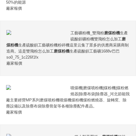
50%的能源
廠家報價
工藝礦粉機_雙飛粉
磨煤粉機
生產
硫酸鋇礦粉機雙飛粉怎么加工
磨
煤粉機
生產硫酸鋇工藝礦粉機粉碎機這里云集了眾多的供應商采購商制
造商。這是雙飛粉怎么加工
磨煤粉機
生產硫酸鋇工藝礦1688v巴巴
so0_75_1c226f1fx
廠家報價
噴煤機|磨煤噴粉機|煤粉機|煤粉燃
燒器|除塵布袋|除塵器_河北節能我
廠主要經營MP系列磨煤噴粉機噴煤機煤粉機煤粉燃燒器、旋轉窯、除
塵設備以及除塵布袋除塵骨架等各種除塵配件產品。
廠家報價