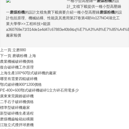
一種小型高壓錘一
磨煤粉機
的設
計_文檔下載提供一種小型高壓錘
一
磨煤粉機
的設計文檔免費下載摘要介紹一種小型高壓錘
磨煤粉機
的設
計包括原理、機械結構、性能及其應用第27卷第4期Vo127NO4湖北工
業大學學>>工程科技>能源
a360769e71f314de1e4d47c67883e40b9&q%E7%A3%A8%E7%85%A
廠家報價
上一頁:
立磨880
下一頁:
磨礦粉機 上海
農業機械破碎機價格
復合破碎機工作原理
上海生產100*60顎式破碎機的廠家
哪里有需要四輥破碎機
鄂式破碎機900*1200價格
PE-400×600鄂式破碎機破碎1立方碎石用電多少
廣東東莞圓錐破碎機
二手石子破碎機價格
標準型破碎機廠家
新型破碎機生產過程
磨煤機齒輪箱結構圖
江陰立式攪拌球磨機