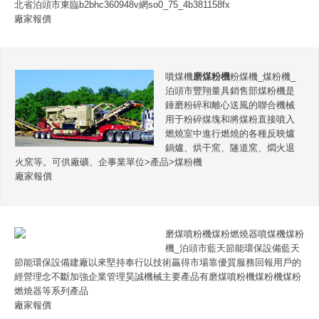
北省泊頭市東臨b2bhc360948v網so0_75_4b381158fx
廠家報價
噴煤機
磨煤粉機
粉煤機_煤粉機_
泊頭市豐翔量具銷售部煤粉機是
錘磨粉碎和離心送風的聯合機械
用于粉碎煤塊和將煤粉直接噴入
燃燒室中進行燃燒的各種反映爐
鍋爐、烘干窯、隧道窯、燜火退
火窯等。可供廠礦、企事業單位>產品>煤粉機
廠家報價
磨煤噴粉機煤粉燃燒器噴煤機煤粉
機_泊頭市藍天節能環保設備藍天
節能環保設備建廠以來堅持奉行以技術贏得市場靠優質服務回報用戶的
經營理念不斷加強企業管理昊誠機械主要產品有磨煤噴粉機煤粉機煤粉
燃燒器等系列產品
廠家報價