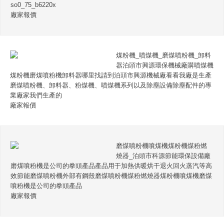
so0_75_b6220x
廠家報價
煤粉機_噴煤機_磨煤噴粉機_卸料
器泊頭市興源環保機械廠購噴煤機
煤粉機磨煤噴粉機卸料器哪里找請到泊頭市興源機械廠看看我廠是生產
磨煤噴粉機、卸料器、粉煤機、噴煤機系列以及除塵設備除塵配件的專
業廠家我們生產的
廠家報價
磨煤噴粉機噴煤機煤粉機煤粉燃
燒器_泊頭市科源節能環保設備廠
磨煤噴粉機是公司的拳頭產品產品用于加熱供暖烘干退火回火蒸汽等高
效節能磨煤噴粉機外部有鋼殼磨煤噴粉機煤粉燃燒器煤粉機噴煤機磨煤
噴粉機是公司的拳頭產品
廠家報價