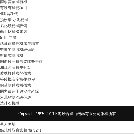
南寧雷蒙磨粉機
有沒有磨粉項目
400磨粉機
預粉磨 水泥粉磨
氯化鎂粉磨設備
礦山球磨機電氣
5.4m立磨
武漢市磨粉機器在哪買
中國的制砂機設備廠
對輥式制砂機
開辦砂石廠需要哪些手續
湘江沙石廠規劃點
玻璃打砂機的價格
松砂機安全操作規程
鋼渣制砂機械價格
國內鑄造用迪沙生產線
河北省制沙設備網
洗沙石機械
Copyright 1995-2019上海砂石礦山機器有限公司版權所有
男人网址
點此獲取廠家報價(7/24)