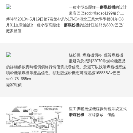
一種小型高壓錘一
磨煤粉機
的設計
道客巴巴so文檔soso1199積分上
傳時間2013年5月19日第7卷第4期Vo17NO4湖北工業大學學報01年O8
月01[文章編號]t一種小型高壓錘一
磨煤粉機
的設計江旭熊良880v巴巴/
廠家報價
煤粉機_煤粉機價格_優質煤粉機
批發為您找到22070條煤粉機產品
的詳細參數實時報價價格行情優質批發信息。您還可以找噴煤粉機磨煤
噴粉機噴煤機等產品信息。移動版煤粉機您可能還感16883BAv巴巴
so0_75_655ex
廠家報價
重工供暖磨煤機煤炭制粉系統立式
磨煤粉機
—在線播放—優酷