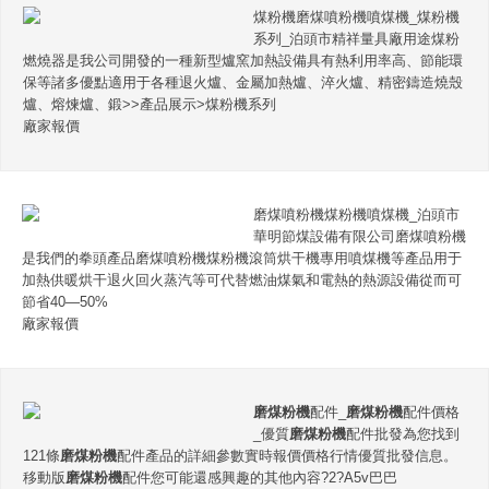
煤粉機磨煤噴粉機噴煤機_煤粉機
系列_泊頭市精祥量具廠用途煤粉
燃燒器是我公司開發的一種新型爐窯加熱設備具有熱利用率高、節能環
保等諸多優點適用于各種退火爐、金屬加熱爐、淬火爐、精密鑄造燒殼
爐、熔煉爐、鍛>>產品展示>煤粉機系列
廠家報價
磨煤噴粉機煤粉機噴煤機_泊頭市
華明節煤設備有限公司磨煤噴粉機
是我們的拳頭產品磨煤噴粉機煤粉機滾筒烘干機專用噴煤機等產品用于
加熱供暖烘干退火回火蒸汽等可代替燃油煤氣和電熱的熱源設備從而可
節省40—50%
廠家報價
磨煤粉機
配件_
磨煤粉機
配件價格
_優質
磨煤粉機
配件批發為您找到
121條
磨煤粉機
配件產品的詳細參數實時報價價格行情優質批發信息。
移動版
磨煤粉機
配件您可能還感興趣的其他內容?2?A5v巴巴