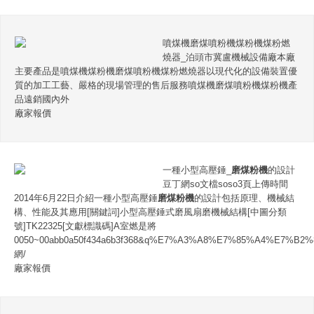
噴煤機磨煤噴粉機煤粉機煤粉燃
燒器_泊頭市冀盧機械設備廠本廠
主要產品是噴煤機煤粉機磨煤噴粉機煤粉燃燒器以現代化的設備裝置優
質的加工工藝、嚴格的現場管理的售后服務噴煤機磨煤噴粉機煤粉機產
品遠銷國內外
廠家報價
一種小型高壓錘_
磨煤粉機
的設計
豆丁網so文檔soso3頁上傳時間
2014年6月22日介紹一種小型高壓錘
磨煤粉機
的設計包括原理、機械結
構、性能及其應用[關鍵詞]小型高壓錘式磨風扇磨機械結構[中圖分類
號]TK22325[文獻標識碼]A室燃是將
0050~00abb0a50f434a6b3f368&q%E7%A3%A8%E7%85%A4%E7%B
網/
廠家報價