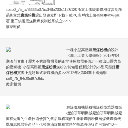
soso0_75_a78333fe07bc348e200x112&12075重工供暖磨煤機煤炭制粉
系統立式
磨煤粉機
退出登錄立即下載下載PC客戶端上傳視頻更輕松[生
活]重工供暖磨煤機煤炭制粉系統立vid_v
廠家報價
一種小型高壓錘
磨煤粉機
的設計
《湖北工業大學學報》2012年04
期否則會由于壓力不夠影響機器的正常使用故需要設計一種出口壓力高
的磨煤機1小型高壓錘
磨煤粉機
煤粉的制備過程新設計的小型高壓錘
磨
煤粉機
實際上是將錘式磨煤機的多>>2012年>第04期中國知網
so0_75_84c05d97c8dx
廠家報價
磨煤噴粉機煤粉機煤粉燃燒器噴煤
機泊頭華明機械廠泊頭華明機械廠
擁有先進的生產技術優質的售后服務我們生產磨煤噴粉機磨煤機煤粉機
煤粉燃燒器等產品可代替燃油煤氣和電熱的熱源設備從而可節省40—