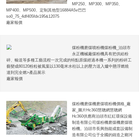
MP250、MP300、MP350、
MP400、MP500、定制其他型16884A5v巴巴
so0_75_4df405fdx195&12075
廠家報價
煤粉機磨煤噴粉機煤粉機_泊頭市
永正機械廠煤粉機具有把供給粉
碎、輸送等多種工藝流程一次完成的特點原煤經過本機一系列的粉碎工
藝變成80120粉粒被風葉以130毫米水柱以上的壓力送入爐中懸浮燃燒
達到完全燃>產品展示
廠家報價
煤粉機磨煤機磨煤噴粉機價格_廠
家_圖片Hc360慧聰網慧聰網
Hc360供應商泊頭市紅紅環保設備
制造有限公司煤粉機磨煤機磨煤噴
粉機。泊頭市長興熱能成套設備制
造有限公司位于全國的鑄造之鄉河