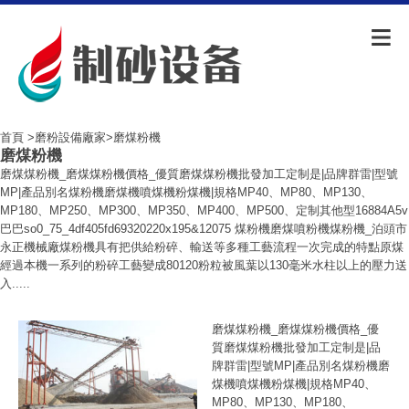
首頁
>
磨粉設備廠家
>磨煤粉機
磨煤粉機
磨煤煤粉機_磨煤煤粉機價格_優質磨煤煤粉機批發加工定制是|品牌群雷|型號
MP|產品別名煤粉機磨煤機噴煤機粉煤機|規格MP40、MP80、MP130、
MP180、MP250、MP300、MP350、MP400、MP500、定制其他型16884A5v
巴巴so0_75_4df405fd69320220x195&12075 煤粉機磨煤噴粉機煤粉機_泊頭市
永正機械廠煤粉機具有把供給粉碎、輸送等多種工藝流程一次完成的特點原煤
經過本機一系列的粉碎工藝變成80120粉粒被風葉以130毫米水柱以上的壓力送
入.....
磨煤煤粉機_磨煤煤粉機價格_優
質磨煤煤粉機批發加工定制是|品
牌群雷|型號MP|產品別名煤粉機磨
煤機噴煤機粉煤機|規格MP40、
MP80、MP130、MP180、