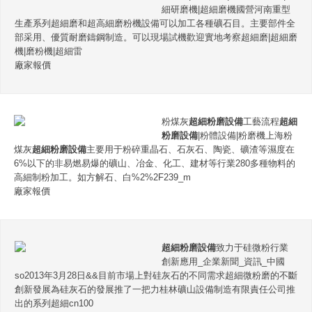
細研磨機|超細磨機國營河南重型
生產系列超細磨和超高細磨粉機設備可以加工各種礦石目。主要部件全
部采用、優質耐磨鑄鋼制造。可以現場試機歡迎實地考察超細磨|超細磨
機|磨粉機|超細雷
廠家報價
粉煤灰
超細粉磨設備
工藝流程
超細
粉磨設備
|粉體設備|粉磨機上海粉
煤灰
超細粉磨設備
主要用于粉碎重晶石、石灰石、陶瓷、礦渣等濕度在
6%以下的非易燃易爆的礦山、冶金、化工、建材等行業280多種物料的
高細制粉加工。如方解石、白%2%2F239_m
廠家報價
超細粉磨設備
致力于硅微粉行業
創新應用_企業新聞_資訊_中國
so2013年3月28日&&目前市場上對硅灰石的不同需求超細微粉磨的不斷
創新發展為硅灰石的發展推了一把力桂林礦山設備制造有限責任公司推
出的系列超細cn100