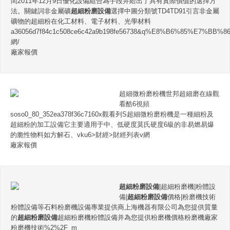
間2011年12月9日優化設備組合為手段并給出了具有實際價值的選擇方
法。關鍵詞非金屬礦
超細粉磨設備
選擇中圖分類號TD4TD91引言非金屬
礦物的超細粉在化工材料、電子材料、光學材料
a36056d7f84c1c508ce6c42a9b198fe56738&q%E8%B6%85%E7
網/
廠家報價
超細微粉磨粉機世邦超細磨在線觀
看酷6視頻
soso0_80_352ea378f36c7160x觀看列S超細微粉磨粉機是一種細粉及
超細粉的加工設備它主要適用于中、低硬度莫氏硬度6級的非易燃易爆
的脆性物料如方解石、vku6>財經>財經列表v網
廠家報價
超細粉磨設備
|超細粉磨機|粉體設
備|
超細粉磨設備
價格|粉磨機技術
粉體設備等石料粉磨機設備專業提供商上海機器有限公司為您提供質量
的
超細粉磨設備
超細粉磨機粉體設備并為您提供粉磨機價格粉磨機廠家
粉磨機技術%2%2F_m