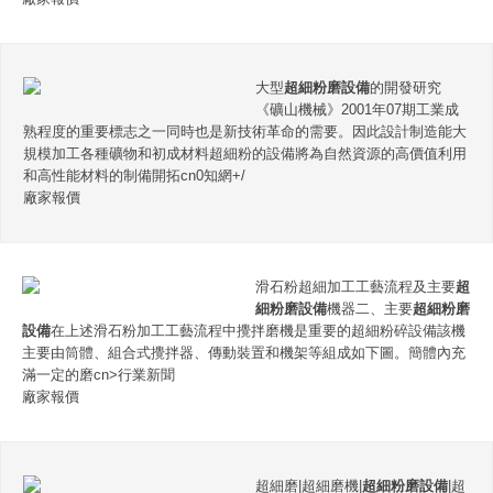
大型
超細粉磨設備
的開發研究
《礦山機械》2001年07期工業成
熟程度的重要標志之一同時也是新技術革命的需要。因此設計制造能大
規模加工各種礦物和初成材料超細粉的設備將為自然資源的高價值利用
和高性能材料的制備開拓cn0知網+/
廠家報價
滑石粉超細加工工藝流程及主要
超
細粉磨設備
機器二、主要
超細粉磨
設備
在上述滑石粉加工工藝流程中攪拌磨機是重要的超細粉碎設備該機
主要由筒體、組合式攪拌器、傳動裝置和機架等組成如下圖。簡體內充
滿一定的磨cn>行業新聞
廠家報價
超細磨|超細磨機|
超細粉磨設備
|超