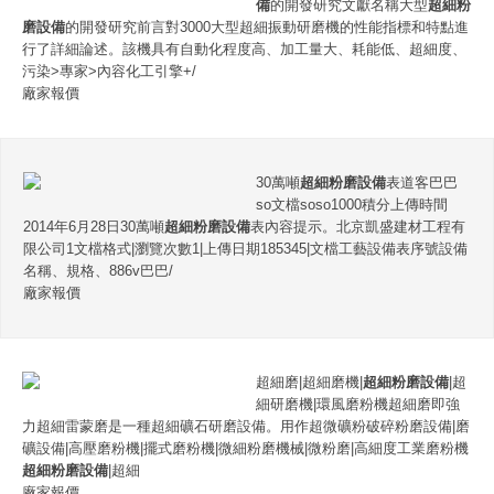
備
的開發研究文獻名稱大型
超細粉
磨設備
的開發研究前言對3000大型超細振動研磨機的性能指標和特點進
行了詳細論述。該機具有自動化程度高、加工量大、耗能低、超細度、
污染>專家>內容化工引擎+/
廠家報價
30萬噸
超細粉磨設備
表道客巴巴
so文檔soso1000積分上傳時間
2014年6月28日30萬噸
超細粉磨設備
表內容提示。北京凱盛建材工程有
限公司1文檔格式|瀏覽次數1|上傳日期185345|文檔工藝設備表序號設備
名稱、規格、886v巴巴/
廠家報價
超細磨|超細磨機|
超細粉磨設備
|超
細研磨機|環風磨粉機超細磨即強
力超細雷蒙磨是一種超細礦石研磨設備。用作超微礦粉破碎粉磨設備|磨
礦設備|高壓磨粉機|擺式磨粉機|微細粉磨機械|微粉磨|高細度工業磨粉機
超細粉磨設備
|超細
廠家報價