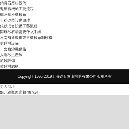
鈉長石磨粉設備
瓷磨粉機械工藝流程
鄭州華沙機械廠
干粉砂漿設備原理
銀砂成套設備工藝流程
開辦砂石場需要什么手續
河南省鞏義市東方機械廠制砂機
嚰砂機設備
一套粉沙機價格
人造砂生產線
噴砂設備
噴砂機結構
Copyright 1995-2019上海砂石礦山機器有限公司版權所有
男人网址
點此獲取廠家報價(7/24)