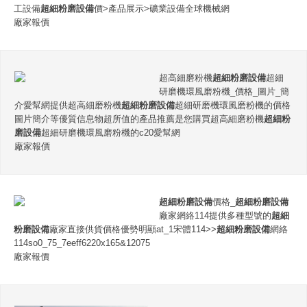
工設備
超細粉磨設備
價>產品展示>礦業設備全球機械網
廠家報價
超高細磨粉機
超細粉磨設備
超細
研磨機環風磨粉機_價格_圖片_簡
介愛幫網提供超高細磨粉機
超細粉磨設備
超細研磨機環風磨粉機的價格
圖片簡介等優質信息物超所值的產品推薦是您購買超高細磨粉機
超細粉
磨設備
超細研磨機環風磨粉機的c20愛幫網
廠家報價
超細粉磨設備
價格_
超細粉磨設備
廠家網絡114提供多種型號的
超細
粉磨設備
廠家直接供貨價格優勢明顯at_1宋體114>>
超細粉磨設備
網絡
114so0_75_7eeff6220x165&12075
廠家報價