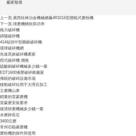
廠家報價
上一頁:
廣西桂林治金機械總廠4R3216型懸輥式磨粉機
下一頁:
球磨機轉矩與功率
格力破碎機
綿陽破碎機
414短頭中型圓錐破碎機
環球破碎機網
先進髙效破碎機產家
腭式破碎機 價格
硫酸銅破碎機械多少錢一臺
EDT1600液壓破碎錐廠家
傳統的破碎設備市場
移動破碎站用于大理石加工
立磨機山東
銷量的雷蒙磨機
雷蒙磨安裝要求
煤渣研磨機械多少錢一臺
水磨鉀長石
3400立磨
常州石輥碾磨機
磨粉機的操作與使用