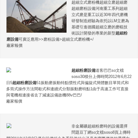
超細立式磨粉機超細立磨超細磨
超細磨粉設備河南重工系列超細
立式磨是重工以近30年四代磨機
研發制造經驗為依托以LM立磨為
基礎引進德國超細立磨的磨輥技
術設計開發的專業的新型
超細粉
磨設備
可廣泛應用>>磨粉設備>超細立式磨粉機+/
廠家報價
超細粉磨設備
道客巴巴so文檔
soso30積分上傳時間2012年6月22
日5
超細粉磨設備
51振動磨振動特點慣性式與偏旋式簡體數目單筒式和
多筒式操作方法間歇式和連續式分類振動磨特點1由于高速工作可直接
與電機相連接省去了減速設備故機88v巴巴/
廠家報價
非金屬礦超細粉磨時的設備選擇
問題豆丁網so文檔soso8頁上傳時