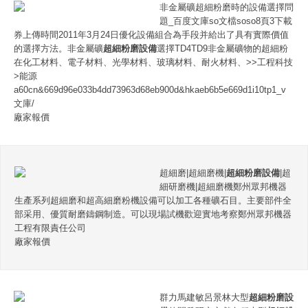
非金屬礦超細粉磨時的設備選擇問
題_百度文庫so文檔soso8頁3下載
券上傳時間2011年3月24日優化設備組合為手段并給出了具有實際價值
的選擇方法。非金屬礦
超細粉磨設備
選擇TD4TD9非金屬礦物的超細粉
在化工材料、電子材料、光學材料、玻璃材料、耐火材料、>>工程科技
>能源
a60cn&669d96e033b4dd73963d68eb900d&hkaeb6b5e669d1i10tp1_v
文庫/
廠家報價
超細磨|超細磨機|
超細粉磨設備
|超
細研磨機|超細磨機鄭州眾邦機器
生產系列超細磨和超高細磨粉機設備可以加工各種礦石目。主要部件全
部采用、優質耐磨鑄鋼制造。可以現場試機歡迎實地考察鄭州眾邦機器
工程有限責任公司
廠家報價
群力馬建敏呂景林大型
超細粉磨設