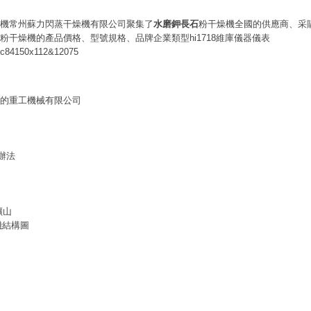
機常州蘇力閃蒸干燥機有限公司聚集了
水磨鉀長石
粉干燥機全國的供應商、采
粉干燥機的產品價格、型號規格、品牌企業類型hi1718維庫儀器儀表
1c84150x112&12075
的重工機械有限公司
辦法
礦山
碎機結構圖