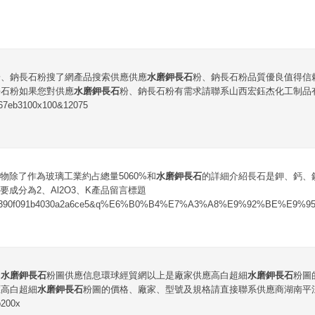
粉、鈉長石粉搜了網產品搜索供應供應
水磨鉀長石
粉、鈉長石粉品質優良值得信
長石粉如果您對供應
水磨鉀長石
粉、鈉長石粉有需求請聯系山西宏鈺杰化工制品有
67eb3100x100&12075
物除了作為玻璃工業約占總量5060%和
水磨鉀長石
的詳細介紹長石是鉀、鈣、
成分為2、Al2O3、K產品留言標題
79a390f091b4030a2a6ce5&q%E6%B0%B4%E7%A3%A8%E9%92%BE%E9
細
水磨鉀長石
粉圖供應信息環球經貿網以上是廠家供應高白超細
水磨鉀長石
粉圖
應高白超細
水磨鉀長石
粉圖的價格、廠家、型號及規格請直接聯系供應商湖南平
200x