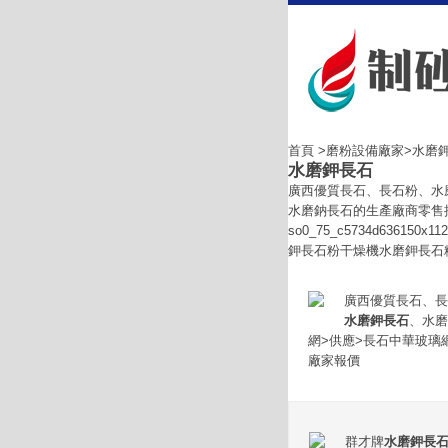
首頁
>
磨粉設備廠家
>水磨
水磨鉀長石
廣西優質長石、長石粉、水
水磨鈉長石的生產廠商零售
so0_75_c5734d63
鉀長石粉干燥機水磨鉀長石粉
廣西優質長石、長
水磨鉀長石
、水磨
網>供應>長石中華玻璃網so0_
廠家報價
群才牌
水磨鉀長