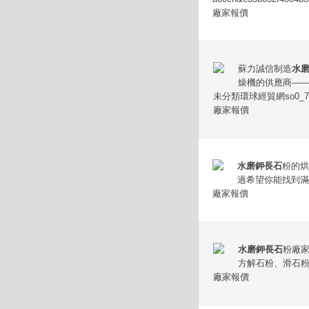
廠家報價
蘇力誠信制造
水
燥機的供應商——
未分類環球經貿網so0_75_4
廠家報價
水磨鉀長石
粉的烘
過希望你能找到滿
廠家報價
水磨鉀長石
粉廠家
方解石粉、滑石粉
廠家報價