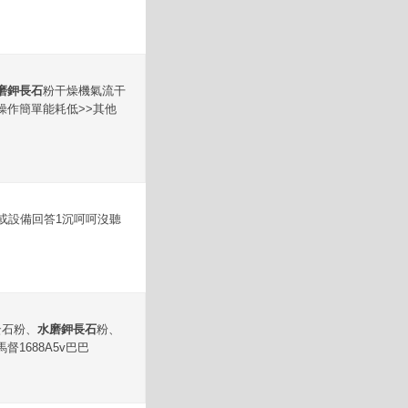
磨鉀長石
粉干燥機氣流干
作簡單能耗低>>其他
或設備回答1沉呵呵沒聽
云石粉、
水磨鉀長石
粉、
1688A5v巴巴