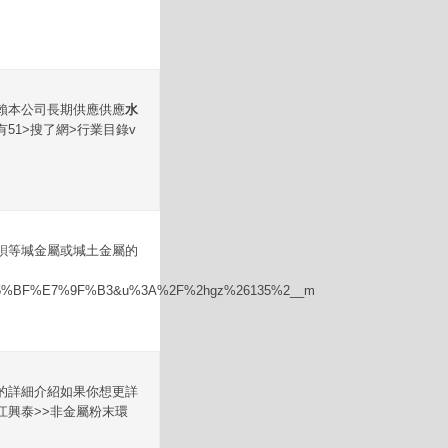
賴本公司長期供應供應
水
51>搜了網>行業目錄v
鋇等堿金屬或堿土金屬的
%95%BF%E7%9F%B3&u%3A%2F%2hgz%26135%2__m
的詳細介紹如果你想更詳
江興泰>>非金屬粉末環