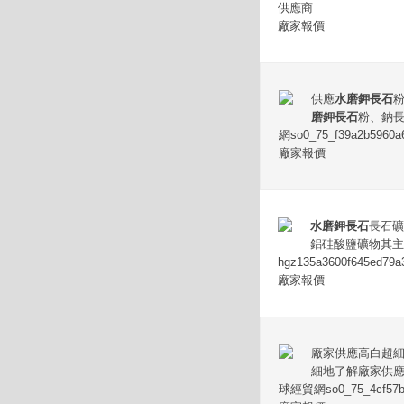
供應商
廠家報價
供應
水磨鉀長石
磨鉀長石
粉、鈉
網so0_75_f39a2b5960a
廠家報價
水磨鉀長石
長石礦
鋁硅酸鹽礦物其主要
hgz135a3600f645ed
廠家報價
廠家供應高白超
細地了解廠家供
球經貿網so0_75_4cf57b