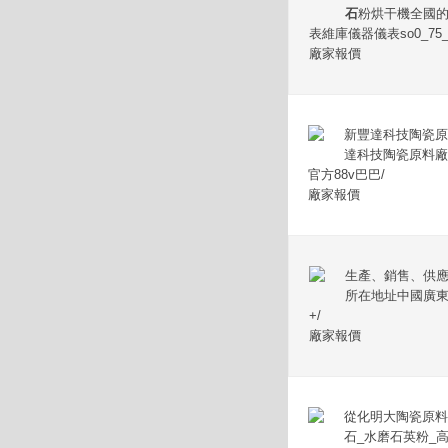
石
粉烘干機全國
表維庫儀器儀表so0_75_67
廠家報價
新豐達科技陶瓷原
達科技陶瓷原料廠
官方88v巴巴/
廠家報價
生產、銷售、供
所在地址中國廣東
+/
廠家報價
從化明大陶瓷原料
石_水磨石英粉_