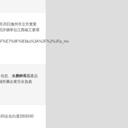
2月20日撫州市立升實業
司評價單位江西核工業環
5%BF%E7%9F%B3&u%3A%2F%2%2Fp_mv
司信息、
水磨鉀長石
產品
鋪所屬企業完全負責
硅65左右白度200目60