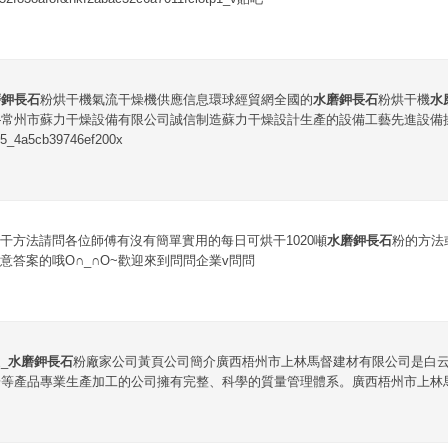
磨鉀長石
粉烘干機氣流干燥機供應信息環球經貿網全國的
水磨鉀長石
粉烘干機
水
常州市蘇力干燥設備有限公司誠信制造蘇力干燥設計生產的設備工藝先進設備操
a5cb39746ef200x
干方法請問各位師傅有沒有簡單實用的每日可烘干1020噸
水磨鉀長石
粉的方法
意答案的哦O∩_∩O~歡迎來到問問企業v問問
_
水磨鉀長石
粉廠家公司黃頁公司簡介廣西梧州市上林馬督建材有限公司是白
等產品專業生產加工的公司擁有完整、科學的質量管理體系。廣西梧州市上林馬督