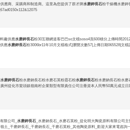
的供應商、采購商和制造商。這里為您提供了群才牌
水磨鉀長石
粉干燥機水磨鉀長h
ad0150x112&12075
料廠供應
水磨鉀長石
粉30互聯網道客巴巴so文檔soso4頁600積分上傳時間20
供應
水磨鉀長石
粉3006br11年10月文檔格式|瀏覽次數57|上傳日期065528
應
水磨鉀長石
粉水磨鈉長石粉水磨石英粉霞石粉
水磨鉀長石
粉水磨鈉長石粉水磨
廣州從化市鰲頭鎮嶺南村企業類型有限責任公司注冊資本人民幣50萬元成立日期20
有限公司_
水磨鉀長石
_水磨鈉長石_水磨石英粉_從化明大陶瓷原料有限公司主
高嶺土_干磨鉀長石_干磨鈉長石_干磨石英粉_其他陶瓷原料_歡迎大家來電咨詢