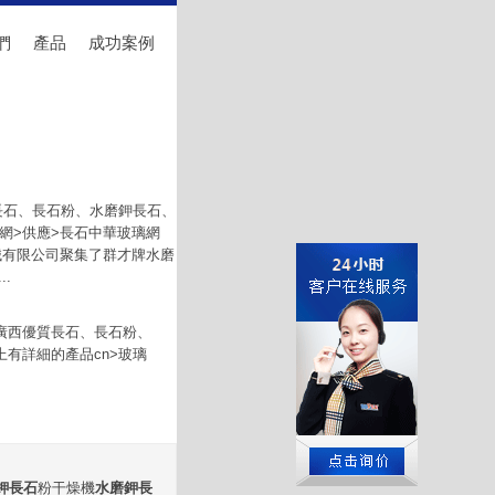
們
產品
成功案例
長石、長石粉、水磨鉀長石、
網>供應>長石中華玻璃網
干燥機械有限公司聚集了群才牌水磨
.
廣西優質長石、長石粉、
上有詳細的產品cn>玻璃
鉀長石
粉干燥機
水磨鉀長