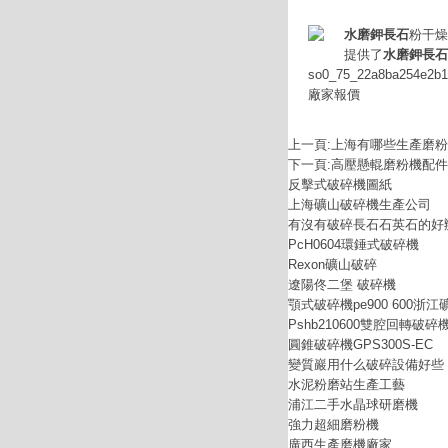
水磨鉀長石
粉干燥
提供了
水磨鉀長石
so0_75_22a8ba254e2b
廠家報價
上一頁:
上海有哪些生產磨粉
下一頁:
高壓懸輥磨粉機配件
反擊式破碎機圖紙
上海礦山破碎機生產公司
有沒有破碎長石石英石的好
PcH0604環錘式破碎機
Rexon礦山破碎
遼陽佟二堡 破碎機
顎式破碎機pe900 600浙江
Pshb210600雙腔回轉破
圓錐破碎機GPS300S-EC
變質巖用什么破碎設備好些
水泥粉磨站生產工藝
浦江二手水晶球研磨機
強力超細磨粉機
廣西生產磨機廠家