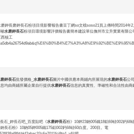
噸水磨鉀長磨鉀長石粉項目境影響報告書豆丁網so文檔soso21頁上傳時間2014年
萬噸
水磨鉀長石
粉項目環境影響評價報告書簡本建設單位撫州市立升實業有限公
江西核工
ed034a5db4a26754d9ab&q%E6%B0%B4%E7%A3%A8%E9%92%BE%E9%9
水磨鉀長石
批發價格_
水磨鉀長石
圖片中國供應本商鋪內所展現的
水磨鉀長石
公
信息均由商鋪所屬企業自行提供
水磨鉀長石
信息的真實性、準確性和合法性由商
長石_鉀長石吧_百度貼吧《
水磨鉀長石
粉》10鉀23鈉005鐵18鋁69硅002鈣68
長石粉》10鈉05鉀005鐵175鋁002鈣68硅60白度。200目。電
52f838af8f&hkf2abac32c6a7011fci8tp1_v貼吧