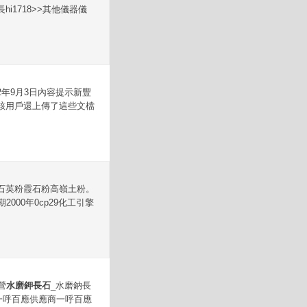
i1718>>其他儀器儀
12年9月3日內容提示新豐
|文檔該用戶還上傳了這些文檔
石英粉霞石粉高嶺土粉。
00年0cp29化工引擎
營
水磨鉀長石
_水磨鈉長
一呼百應供應商一呼百應