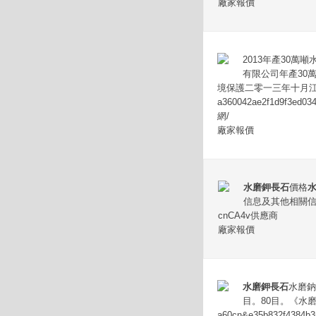
廠家報價
2013年產30萬
有限公司年產30
境保護二零一三年十月
a360042ae2f1d9f3
網/
廠家報價
水磨鉀長石
價格
信息及其他相關
cnCA4v供應商
廠家報價
水磨鉀長石
水磨鈉
目。80目。《水磨鈉
a60cn&e35b832f4384b3