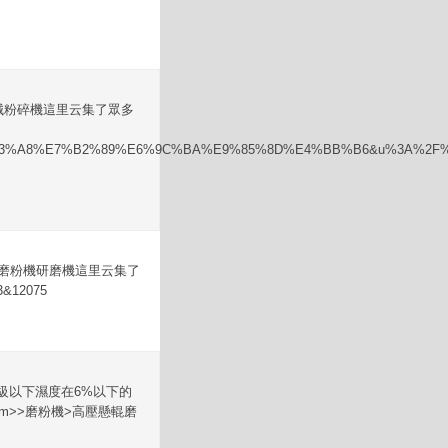
械粉碎機這里云集了眾多
%A3%A8%E7%B2%89%E6%9C%BA%E9%85%8D%E4%BB%B6&u%3A%2F%
壓磨粉機研磨機這里云集了
12075
級以下濕度在6%以下的
>>磨粉機>高壓懸輥磨