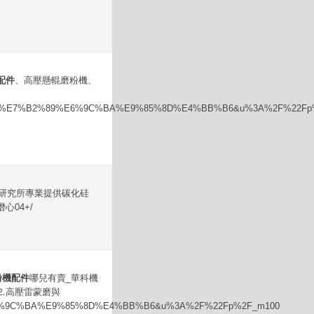
配件
、高壓懸輥磨粉機、
A8%E7%B2%89%E6%9C%BA%E9%85%8D%E4%BB%B6&u%3A%2F%22Fp
研究所專業提供碳化硅
04+/
粉機配件
哪兒有賣_華科機
⒉高壓雷蒙磨與
%9C%BA%E9%85%8D%E4%BB%B6&u%3A%2F%22Fp%2F_m100