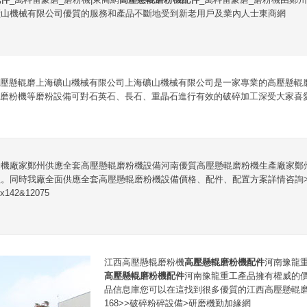
礦山機械有限公司優質的服務和產品不斷地受到新老用戶及業內人士東商網
壓懸輥磨上海礦山機械有限公司上海礦山機械有限公司是一家專業的高壓懸輥
磨粉機等磨粉設備可對石英石、長石、重晶石進行有效的破碎加工深受大家喜愛
粉機廠家鄭州供應全套高壓懸輥磨粉機設備河南優質高壓懸輥磨粉機生產廠家鄭
。同時我廠全面供應全套高壓懸輥磨粉機設備價格、配件、配置方案詳情咨詢>
x142&12075
江西高壓懸輥磨粉機
高壓懸輥磨粉機配件
河南豫龍
高壓懸輥磨粉機配件
河南豫龍重工產品擁有權威的
品信息庫您可以在這找到很多優質的江西高壓懸輥磨
168>>破碎粉碎設備>研磨機勤加緣網