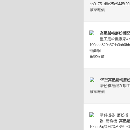
so0_75_d8c25e9445f20
廠家報價
高壓懸輥磨粉機配
重工磨粉機廠家&
100aca820a37da0
招商網
廠家報價
95型
高壓懸輥磨
磨粉機硅鐵在鋼工
廠家報價
華科機器_磨粉機
器_磨粉機_
高壓
100ae&q%E9%AB%9