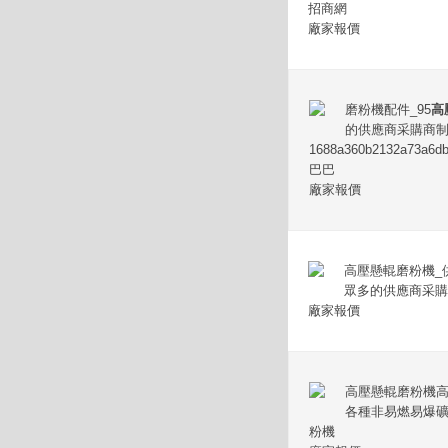
招商網
廠家報價
磨粉機配件_95
高
的供應商采購商制
1688a360b2132a7
巴巴
廠家報價
高壓懸輥磨粉機_
眾多的供應商采購商制
廠家報價
高壓懸輥磨粉機高
各種非易燃易爆礦
粉機