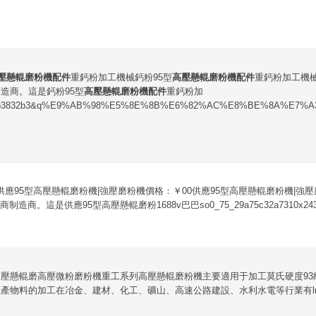
壓懸輥磨粉機配件
重鈣粉加工機械鈣粉95型
高壓懸輥磨粉機配件
重鈣粉加工機
造商。這是鈣粉95型
高壓懸輥磨粉機配件
重鈣粉加
3a6db3832b3&q%E9%AB%98%E5%8E%8B%E6%82%AC%E8%BE%8A%E7
供應95型高壓懸輥磨粉機|強壓磨粉機價格：￥00供應95型高壓懸輥磨粉機|強
造商。這是供應95型高壓懸輥磨粉1688v巴巴so0_75_29a75c32a7310x243&
壓懸輥磨高壓微粉磨粉機重工系列高壓懸輥磨粉機主要適用于加工莫氏硬度93
產物料的加工在冶金、建材、化工、礦山、高速公路建設、水利水電等行業有lm