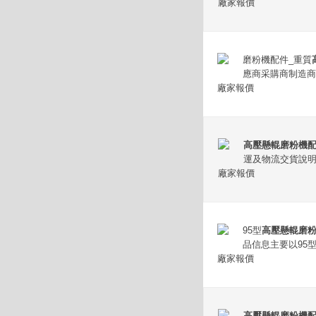
廠家報價
磨粉機配件_重質
應商采購商制造商。這是
廠家報價
高壓懸輥磨粉機
運及物流交貨說
廠家報價
95型
高壓懸輥磨
品信息主要以95
廠家報價
高壓懸輥磨粉機