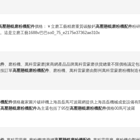
高壓懸輥磨粉機配件
價格：￥立磨工藝精磨重質碳酸鈣
高壓懸輥磨粉機配件
粉
立磨工藝1688v巴巴so0_75_e2175e37362ae310x
配件
、磨粉機、萬科雷蒙磨|東商網產品品牌萬科雷蒙磨供貨總量不限價格議定
明按訂單
高壓懸輥磨粉機配件
、磨粉機、萬科雷蒙磨由鄭州萬科雷蒙磨粉機制造有
粉機配件
價格廠家圖片破碎機上海昌磊馬可波羅網提供上海昌磊機械成套設備有
型
高壓懸輥磨粉機配件
為主還包括了95型
高壓懸輥磨粉機配件
價格00馬可波羅
配件
_萬科雷蒙磨_磨粉機|東商網
高壓懸輥磨粉機配件
_萬科雷蒙磨_磨粉機由鄭