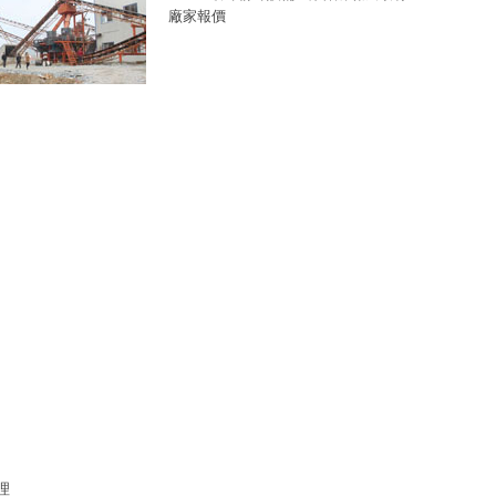
廠家報價
理