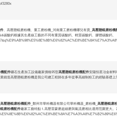
bf3280x
件
、高壓懸輥磨粉機、重工磨粉機_河南重工磨粉機哪兒有賣_
高壓懸輥磨粉機
&&碳酸鈣根據其生產線工藝的不同有重質碳酸鈣、輕質碳酸鈣、膠體碳酸鈣、
ab0bb7&q%E9%AB%98%E5%8E%8B%E6%82%AC%E8%BE%8A%E7%A3%
粉機配件
礦石生產加工設備廠家價格95型
高壓懸輥磨粉機配件
安陽恒星冶金材料
業鑄造高壓懸輥磨粉機是我公司總工程師在多年從事高細制粉工的經驗基礎上潛心
_
高壓懸輥磨粉機配件
_鄭州市華科機器有限公司華科機器_磨粉機_
高壓懸輥磨
懸輥磨粉機配件
廠家工藝特點⒈高壓雷蒙磨超細磨與氣流磨相比適用范圍更大。
8%E5%8E%8B%E6%82%AC%E8%BE%8A%E7%A3%A8%E7%B2%89%E6