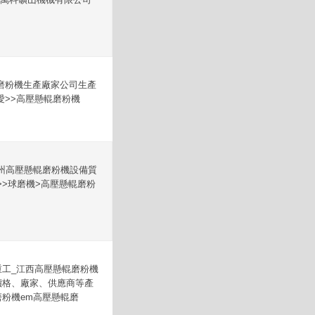
磨粉機生產廠家公司生產
>>高壓懸輥磨粉機
州高壓懸輥磨粉機設備質
>球磨機>高壓懸輥磨粉
重工_江西高壓懸輥磨粉機
價格、廠家、供應商等產
粉機em高壓懸輥磨