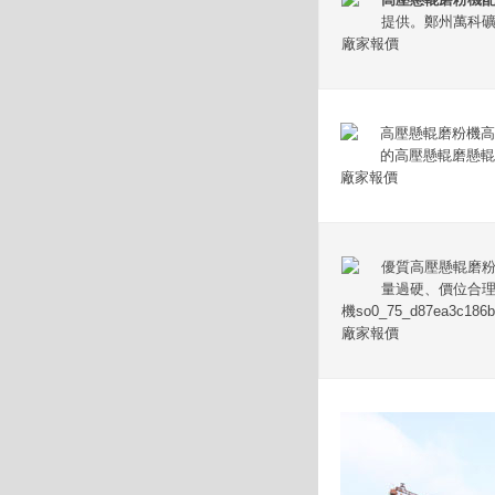
提供。鄭州萬科
廠家報價
高壓懸輥磨粉機高
的高壓懸輥磨懸輥
廠家報價
優質高壓懸輥磨
量過硬、價位合理
機so0_75_d87ea3c186b
廠家報價