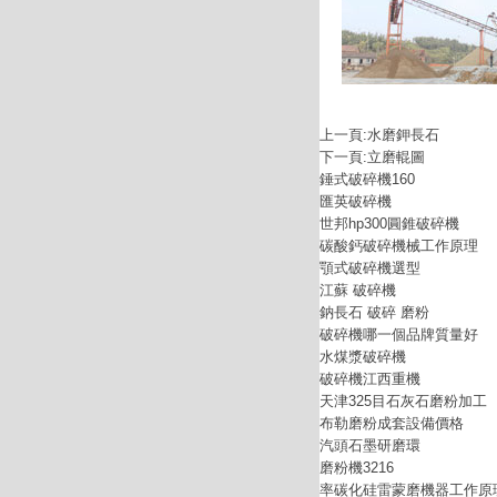
上一頁:
水磨鉀長石
下一頁:
立磨輥圖
錘式破碎機160
匯英破碎機
世邦hp300圓錐破碎機
碳酸鈣破碎機械工作原理
顎式破碎機選型
江蘇 破碎機
鈉長石 破碎 磨粉
破碎機哪一個品牌質量好
水煤漿破碎機
破碎機江西重機
天津325目石灰石磨粉加工
布勒磨粉成套設備價格
汽頭石墨研磨環
磨粉機3216
率碳化硅雷蒙磨機器工作原