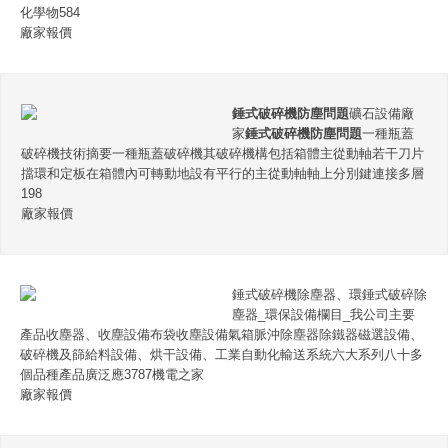
化學物584
廠家報價
錘式破碎機防塵問題
礦石設備廠
家
錘式破碎機防塵問題
一種瓶蓋
破碎機技術摘要一種瓶蓋破碎機其破碎機構包括箱體主從動軸若干刀片
擋環和定板在箱體內可轉動地設有平行的主從動軸軸上分別鍵連接多層
198
廠家報價
錘式破碎機除塵器、環錘式破碎除
塵器_環保設備欄目_我公司主要
產品收塵器、收塵設備布袋收塵設備氣箱脈沖除塵器除鐵器磁選設備、
破碎機及篩給料設備、烘干設備、工業自動化輸送系統六大系列八十多
個品種產品廣泛應3787機電之家
廠家報價