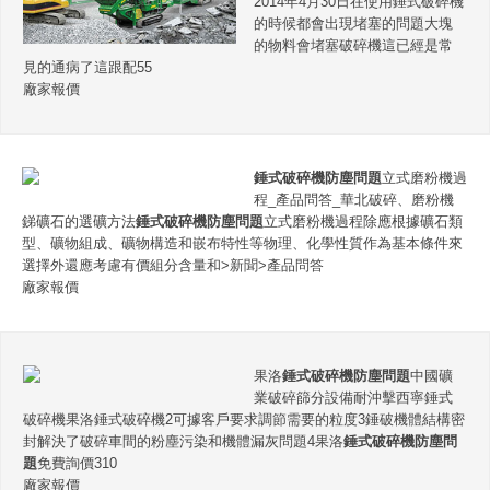
2014年4月30日在使用錘式破碎機
的時候都會出現堵塞的問題大塊
的物料會堵塞破碎機這已經是常
見的通病了這跟配55
廠家報價
錘式破碎機防塵問題
立式磨粉機過
程_產品問答_華北破碎、磨粉機
銻礦石的選礦方法
錘式破碎機防塵問題
立式磨粉機過程除應根據礦石類
型、礦物組成、礦物構造和嵌布特性等物理、化學性質作為基本條件來
選擇外還應考慮有價組分含量和>新聞>產品問答
廠家報價
果洛
錘式破碎機防塵問題
中國礦
業破碎篩分設備耐沖擊西寧錘式
破碎機果洛錘式破碎機2可據客戶要求調節需要的粒度3錘破機體結構密
封解決了破碎車間的粉塵污染和機體漏灰問題4果洛
錘式破碎機防塵問
題
免費詢價310
廠家報價