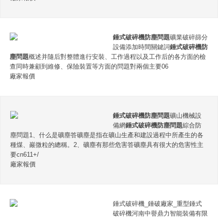
錘式破碎機防塵問題
礦業破碎篩分
設備添加時間關鍵詞
錘式破碎機防
塵問題
概述并隨后對整體進行安裝、工作過程以及工作后的各方面的檢
查同時兼顧到維修、保險裝置等方面的問題對兩個主要06
廠家報價
錘式破碎機防塵問題
礦山機械設
備網
錘式破碎機防塵問題
綜合防
塵問題1、什么是礦塵答礦塵是指在礦山生產和建設過程中所產生的各
種煤、巖微粒的總稱。2、礦塵有那些危害答礦塵具有很大的危害性主
要cn611+/
廠家報價
錘式破碎機_錘破廠家_重型錘式
破碎機河南中譽鼎力智能裝備有限