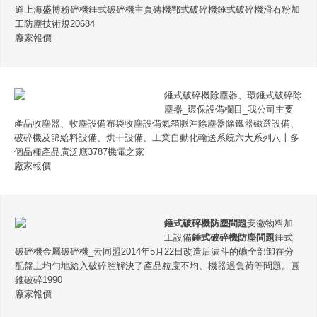
道上海盛博粉碎機錘式破碎機主頁磚機鄂式破碎機錘式破碎機滑石粉加
工防塵技術規20684
廠家報價
錘式破碎機除塵器、環錘式破碎除
塵器_環保設備欄目_我公司主要
產品收塵器、收塵設備布袋收塵設備氣箱脈沖除塵器除鐵器磁選設備、
破碎機及篩給料設備、烘干設備、工業自動化輸送系統六大系列八十多
個品種產品廣泛應3787機電之家
廠家報價
錘式破碎機防塵問題
安徽物料加
工設備
錘式破碎機防塵問題
錘式
破碎機金屬破碎機_云同盟2014年5月22日改造后漏斗的礦全部卸在分
配盤上均勻地給入破碎腔解決了產品粒度不均、機器過負荷等問題。圓
錐破碎1990
廠家報價