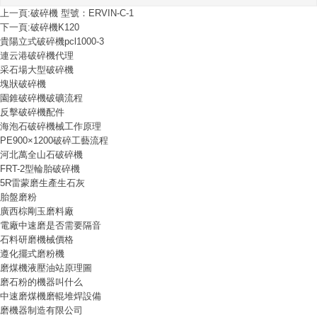
上一頁:
破碎機 型號：ERVIN-C-1
下一頁:
破碎機K120
貴陽立式破碎機pcl1000-3
連云港破碎機代理
采石場大型破碎機
塊狀破碎機
園錐破碎機破礦流程
反擊破碎機配件
海泡石破碎機械工作原理
PE900×1200破碎工藝流程
河北萬全山石破碎機
FRT-2型輪胎破碎機
5R雷蒙磨生產生石灰
胎盤磨粉
廣西棕剛玉磨料廠
電廠中速磨是否需要隔音
石料研磨機械價格
遵化擺式磨粉機
磨煤機液壓油站原理圖
磨石粉的機器叫什么
中速磨煤機磨輥堆焊設備
磨機器制造有限公司