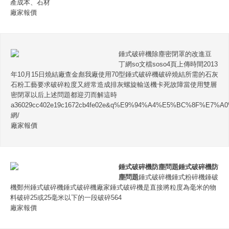
產成本、石材
廠家報價
錘式破碎機除塵密閉罩的改進豆
丁網so文檔soso4頁上傳時間2013
年10月15日燒結廠查金彪我廠使用70型錘式破碎機破碎燒結所需的石灰
石粉工藝要求破碎粒度又經常造成排灰螺旋輸送機卡死故障當使用雙層
密閉罩以后上述問題都迎刃而解這時
a36029cc402e19c1672cb4fe02e&q%E9%94%A4%E5%BC%8F%E
網/
廠家報價
錘式破碎機防塵問題
錘式破碎機防
塵問題
錘式破碎機錘式粉碎機錘破
機鄭州錘式破碎機錘式破碎機廠家錘式破碎機是直接將粒度為毫米的物
料破碎25或25毫米以下的一段破碎564
廠家報價