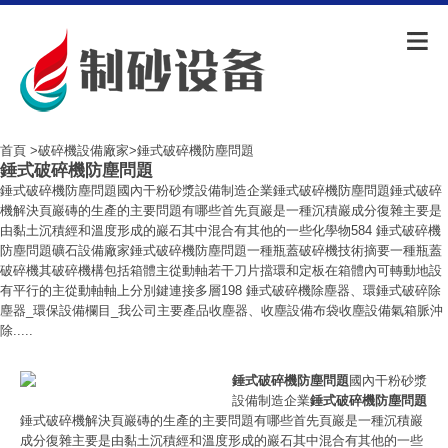
首頁
>
破碎機設備廠家
>錘式破碎機防塵問題
錘式破碎機防塵問題
錘式破碎機防塵問題國內干粉砂漿設備制造企業錘式破碎機防塵問題錘式破碎
機解決頁巖磚的生產的主要問題有哪些首先頁巖是一種沉積巖成分復雜主要是
由黏土沉積經和溫度形成的巖石其中混合有其他的一些化學物584 錘式破碎機
防塵問題礦石設備廠家錘式破碎機防塵問題一種瓶蓋破碎機技術摘要一種瓶蓋
破碎機其破碎機構包括箱體主從動軸若干刀片擋環和定板在箱體內可轉動地設
有平行的主從動軸軸上分別鍵連接多層198 錘式破碎機除塵器、環錘式破碎除
塵器_環保設備欄目_我公司主要產品收塵器、收塵設備布袋收塵設備氣箱脈沖
除.....
錘式破碎機防塵問題
國內干粉砂漿
設備制造企業
錘式破碎機防塵問題
錘式破碎機解決頁巖磚的生產的主要問題有哪些首先頁巖是一種沉積巖
成分復雜主要是由黏土沉積經和溫度形成的巖石其中混合有其他的一些