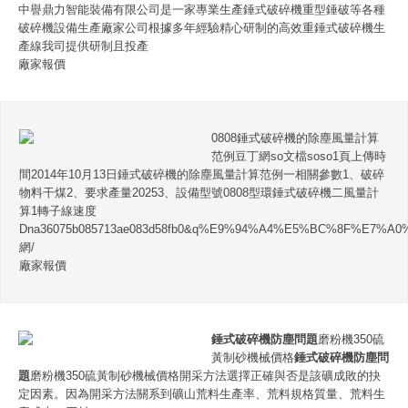
中譽鼎力智能裝備有限公司是一家專業生產錘式破碎機重型錘破等各種
破碎機設備生產廠家公司根據多年經驗精心研制的高效重錘式破碎機生
產線我司提供研制且投產
廠家報價
0808錘式破碎機的除塵風量計算
范例豆丁網so文檔soso1頁上傳時
間2014年10月13日錘式破碎機的除塵風量計算范例一相關參數1、破碎
物料干煤2、要求產量20253、設備型號0808型環錘式破碎機二風量計
算1轉子線速度
Dna36075b085713ae083d58fb0&q%E9%94%A4%E5%BC%8F%E7
網/
廠家報價
錘式破碎機防塵問題
磨粉機350硫
黃制砂機械價格
錘式破碎機防塵問
題
磨粉機350硫黃制砂機械價格開采方法選擇正確與否是該礦成敗的抉
定因素。因為開采方法關系到礦山荒料生產率、荒料規格質量、荒料生