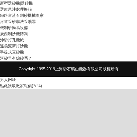
新型選砂機|選砂機
選廠尾沙處理振篩
鐵路道渣石制砂機械廠家
河道采砂非法采礦罪
機制砂簡易設備
廣西制沙機轉讓
沖砂打孔機械
遵義泥新打沙機
手提式直砂機
河砂里有鎢砂嗎？
Copyright 1995-2019上海砂石礦山機器有限公司版權所有
男人网址
點此獲取廠家報價(7/24)