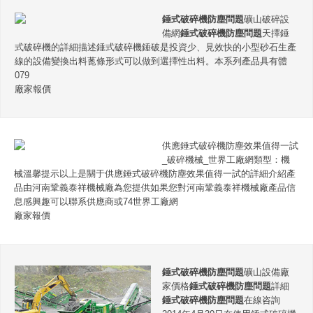
錘式破碎機防塵問題
礦山破碎設
備網
錘式破碎機防塵問題
天擇錘
式破碎機的詳細描述錘式破碎機錘破是投資少、見效快的小型砂石生產
線的設備變換出料蓖條形式可以做到選擇性出料。本系列產品具有體
079
廠家報價
供應錘式破碎機防塵效果值得一試
_破碎機械_世界工廠網類型：機
械溫馨提示以上是關于供應錘式破碎機防塵效果值得一試的詳細介紹產
品由河南鞏義泰祥機械廠為您提供如果您對河南鞏義泰祥機械廠產品信
息感興趣可以聯系供應商或74世界工廠網
廠家報價
錘式破碎機防塵問題
礦山設備廠
家價格
錘式破碎機防塵問題
詳細
錘式破碎機防塵問題
在線咨詢