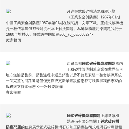
改進錘式破碎機消除粉塵污染
《工業安全與防塵》1987年01期
中國工業安全與防塵1987年第01期在線閱讀、文章下載。正錘式破碎機
是一種依靠連但都未能從根本上解決問題。為解決粉塵污染間題我們于
1980年對村60。錘式破中國知網so0_75_6ab53c274x
廠家報價
西藏昌都
錘式破碎機防塵問題
國內
干粉砂漿設備制造企業在世界任何
地方無論是售前、銷售過程中還是銷售以后不論是安裝一整套破碎系統
一個完整的回路還是僅僅更換或更新單臺設備您都可以獲得我們專家的
服務與支持確保您>>干粉砂漿設備
廠家報價
錘式破碎機防塵問題
上海選礦機
器設備有限公司關于
錘式破碎機
防塵問題
的信息展示錘式破碎機滑石粉加工防塵技術規程滑石粉專題報