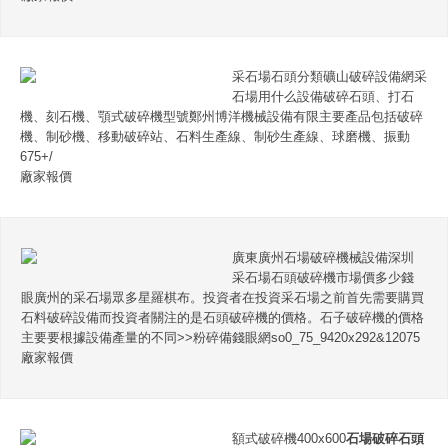
采石場石頭分類礦山破碎設備網采
石場用什么設備破碎石頭、打石
機、刻石機、顎式破碎機型號鄭州博洋機械設備有限主要產品包括破碎
機、制砂機、移動破碎站、石料生產線、制砂生產線、球磨機、振動
675+/
廠家報價
廣東廣州石場破碎機械設備深圳
采石場石頭破碎機市場價多少錢
眼廣州的采石場眾多星羅棋布。投資者在投資采石場之前首先需要購買
石料破碎設備而投資者關注的是石頭破碎機的價格。石子破碎機的價格
主要要根據設備產量的不同>>粉碎備錢眼網so0_75_9420x292&12075
廠家報價
額式破碎機400x600
石場破碎石頭