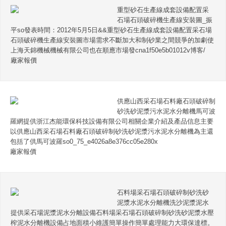
重型砂石生產線成套設備配置采
石場石頭破碎機生產線安裝圖_振
平so發表時間：2012年5月5日&&重型砂石生產線成套設備配置采石場
石頭破碎機生產線安裝圖市場需求不斷加大和制砂業之間競爭的加劇使
上海天錦機械機械有限公司也在順應市場發cna1f50e5b01012v博客/
廠家報價
供應山西采石場石料廠石頭破碎制
砂洗砂泥漿污水泥水分離機馬可波
羅網提供浙江杰能環保科技設備有限公司相關企業介紹及產品信息主要
以供應山西采石場石料廠石頭破碎制砂洗砂泥漿污水泥水分離機為主還
包括了供馬可波羅so0_75_e4026a8e376cc05e280x
廠家報價
石料場采石場石頭破碎制砂洗砂
泥漿水泥水分離機洗沙泥漿泥水
提供采石場泥漿泥水分離設備石料場采石場石頭破碎制砂洗砂泥漿水壓
榨泥水分離機設備占地面積小維護簡單操作簡單處理能力大環保達標。