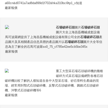
a60cn&d0741a7ad8da899d1f702&hka310bci9tp1_v知道
廠家報價
石場破碎石頭
圖片
石場破碎石頭
圖片大全上海昌磊機械成套設備
馬可波羅網提供了上海昌磊機械成套設備有限公司全的
石場破碎石頭
產
品圖片及其相關產品信息具體的產品圖片以
石場破碎石頭
圖片大全等信
息為主了解全的石馬可波羅so0_75_cf785e42ee5cb5be345x
廠家報價
重工大型采石場石頭破碎機的幾種
破碎方式采石場設備網對各種石頭
破碎機比較了解的人都知道在各中大型采石場、砂石骨料生產線的現
場、經常用到鄂式石頭破碎機、反擊式石頭破碎機、圓錐式石頭破碎
機、沖擊式石頭破碎機等6
廠家報價