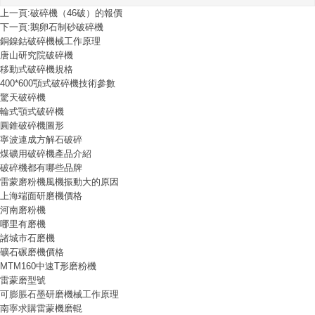
上一頁:
破碎機（46破）的報價
下一頁:
鵝卵石制砂破碎機
銅鎳鈷破碎機械工作原理
唐山研究院破碎機
移動式破碎機規格
400*600顎式破碎機技術參數
驚天破碎機
輪式顎式破碎機
圓錐破碎機圖形
寧波連成方解石破碎
煤礦用破碎機產品介紹
破碎機都有哪些品牌
雷蒙磨粉機風機振動大的原因
上海端面研磨機價格
河南磨粉機
哪里有磨機
諸城市石磨機
礦石碾磨機價格
MTM160中速T形磨粉機
雷蒙磨型號
可膨脹石墨研磨機械工作原理
南寧求購雷蒙機磨輥