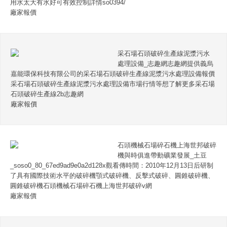
用水太大有水好可有效控制詳情so0394/
廠家報價
采石場石頭破碎生產線泥漿污水
處理設備_志趣網志趣網提供義烏
嘉能環保科技有限公司的采石場石頭破碎生產線泥漿污水處理設備報價
采石場石頭破碎生產線泥漿污水處理設備市場行情等想了解更多采石場
石頭破碎生產線2b志趣網
廠家報價
石頭機械石場碎石機上海世邦破碎
機與時俱進帶動礦業發展_土豆
_soso0_80_67ed9ad9e0a2d128x觀看傳時間：2010年12月13日后研制
了具有國際技術水平的破碎機顎式破碎機、反擊式破碎、圓錐破碎機、
圓錐破碎機石頭機械石場碎石機上海世邦破碎v網
廠家報價