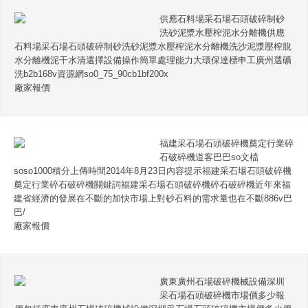
供應石料場采石場石頭破碎制砂
洗砂泥漿水壓榨泥水分離機供應
石料場采石場石頭破碎制砂洗砂泥漿水壓榨泥水分離機洗沙泥漿壓榨脫
水分離機泥干水清選擇設備操作簡單處理能力大環保達標申工廣州選礦
洗b2b168v資源網so0_75_90cb1bf200x
廠家報價
福建采石場石頭破碎機奠定行業碎
石破碎機道客巴巴so文檔
soso1000積分上傳時間2014年8月23日內容提示福建采石場石頭破碎機
奠定行業碎石破碎機關鍵詞福建采石場石頭破碎機碎石破碎機近年來福
建省經濟的發展在不斷的加快市場上對砂石料的需求量也在不斷886v巴
巴/
廠家報價
廣東廣州石場破碎機械設備深圳
采石場石頭破碎機市場價多少報