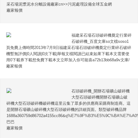
采石場泥漿泥水分離設備廠家cn>>污泥處理設備全球五金網
廠家報價
福建采石場石頭破碎機奠定行業碎
石破碎機_百度文庫so文檔soso1
頁免費上傳時間2013年7月9日福建采石場石頭破碎機奠定行業碎石破碎
機暫無評價|0人閱讀|0次下載|舉報文檔閱讀已結束如果下載本文需要使
用0下載券下載想免費下載本文立即加入你可能喜a72b13bb68a9v文庫/
廠家報價
石頭破碎機_開辦石場礦山破碎機
大型石頭破碎機開辦石場礦山破
碎機大型石頭破碎機破碎機這里云集了眾多的供應商采購商制造商。這
是開辦石場礦山破碎機大型石頭破碎機的詳細頁面。類型破碎機品牌
1688a360759d86702a4155cc86&q%E7%9F%B3%E5%9C%BA%E7
巴巴
廠家報價