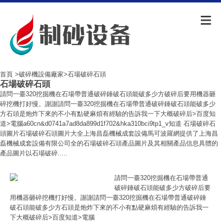
首頁
>
破碎機設備廠家
>石場破碎石頭
石場破碎石頭
請問一臺320挖掘機在石場帶普通破碎錘破石頭能破多少方破碎后要用機器砸
碎挖機打好慢。謝謝請問一臺320挖掘機在石場帶普通破碎錘破石頭能破多少
方石頭是炮炸下來的不小有點硬麻煩有經驗的告訴我一下大概破碎后>百度知
道>電腦a60cn&d0741a7ad8da899d1f702&hka310bci9tp1_v知道 石場破碎石
頭圖片石場破碎石頭圖片大全上海昌磊機械成套設備馬可波羅網提供了上海昌
磊機械成套設備有限公司全的石場破碎石頭產品圖片及其相關產品信息具體的
產品圖片以石場破碎.....
請問一臺320挖掘機在石場帶普通
破碎錘破石頭能破多少方破碎后要
用機器砸碎挖機打好慢。謝謝請問一臺320挖掘機在石場帶普通破碎錘
破石頭能破多少方石頭是炮炸下來的不小有點硬麻煩有經驗的告訴我一
下大概破碎后>百度知道>電腦