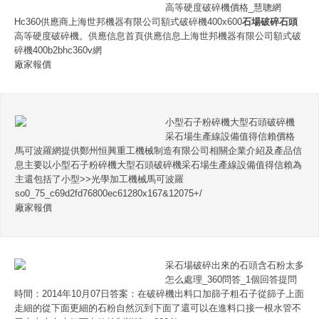
高等硬度破碎機價格_慧聰網
Hc360供應商上海世邦機器有限公司額式破碎機400x600
石場破碎石頭
高等硬度破碎機。供應信息首頁供應信息上海世邦機器有限公司額式破
碎機400b2bhc360v網
廠家報價
小型石子粉碎機大型石頭破碎機
采石場生產線設備值得信賴價格
馬可波羅網提供鄭州恒興重工機械制造有限公司相關企業介紹及產品信
息主要以小型石子粉碎機大型石頭破碎機采石場生產線設備值得信賴為
主還包括了小型>>光學加工機械馬可波羅
so0_75_c69d2fd76800ec61280x167&12075+/
廠家報價
采石場破碎出來的石頭含石粉太多
怎么處理_360問答_1個回答提問
時間：2014年10月07日答案：在破碎機出料口加篩子粗石子從篩子上面
走細的從下面更細的石粉自然沉到下面了還可以在進料口接一根水管不