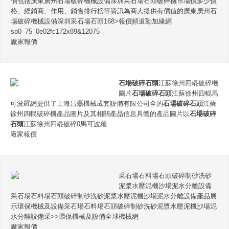
價包括廣東廣州石場破碎機械設備深圳采石場石頭破碎機市場價多少價
格、經銷商、作用、銷售排行榜等資訊為商人提供有價值的廣東廣州石
場破碎機械設備深圳采石場石頭168>報價頻道勤加緣網
so0_75_0e02fc172x89&12075
廠家報價
石場破碎石頭
江蘇徐州四輥破碎機
圖片
石場破碎石頭
江蘇徐州四輥馬
可波羅網提供了上海昌磊機械成套設備有限公司全的
石場破碎石頭
江蘇
徐州四輥破碎機產品圖片及其相關產品信息具體的產品圖片以
石場破碎
石頭
江蘇徐州四輥破碎0馬可波羅
廠家報價
采石場石料場石頭破碎制砂洗砂
泥漿水壓泥機沙場泥水分離設備
采石場石料場石頭破碎制砂洗砂泥漿水壓泥機沙場泥水分離設備產品展
示環保機械及設備采石場石料場石頭破碎制砂洗砂泥漿水壓泥機沙場泥
水分離設備采>>環保機械及設備全球機械網
廠家報價