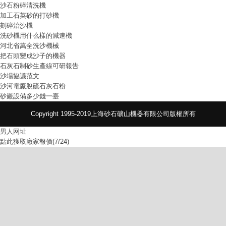
沙石粉碎清洗機
加工石英砂的打砂機
刻碎治沙機
洗砂機用什么樣的減速機
河北省萬全洗沙機械
把石頭變成沙子的機器
石灰石制砂生產線可研報告
沙場協議范文
沙河電廠脫硫石灰石粉
砂巖設備多少錢一臺
Copyright 1995-2019上海砂石礦山機器有限公司版權所有
男人网址
點此獲取廠家報價(7/24)